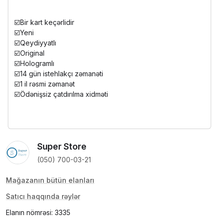
☑️Bir kart keçərlidir
☑️Yeni
☑️Qeydiyyatlı
☑️Original
☑️Hologramlı
☑️14 gün istehlakçı zəmanəti
☑️1 il rəsmi zəmanət
☑️Ödənişsiz çatdırılma xidməti
Super Store
(050) 700-03-21
Mağazanın bütün elanları
Satıcı haqqında rəylər
Elanın nömrəsi: 3335