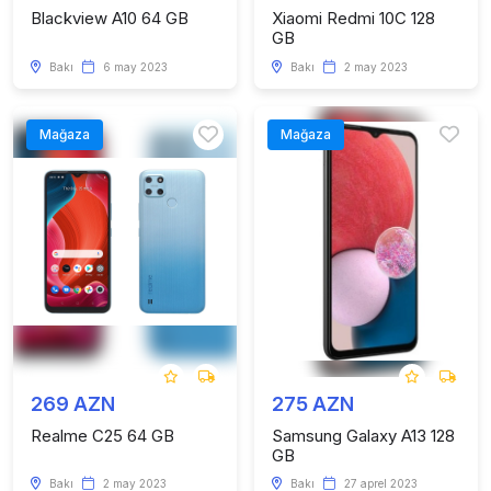
Blackview A10 64 GB
Xiaomi Redmi 10C 128
GB
Bakı
6 may 2023
Bakı
2 may 2023
Mağaza
Mağaza
269 AZN
275 AZN
Realme C25 64 GB
Samsung Galaxy A13 128
GB
Bakı
2 may 2023
Bakı
27 aprel 2023