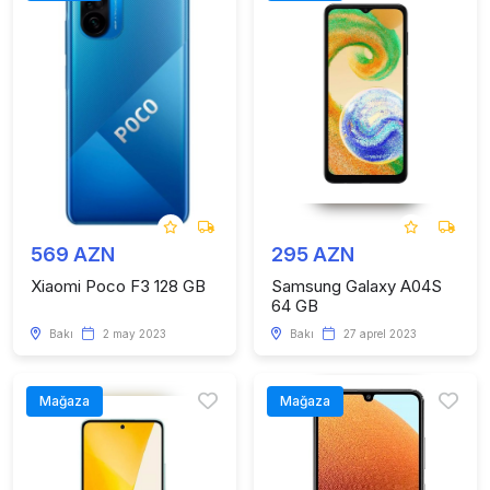
569 AZN
295 AZN
Xiaomi Poco F3 128 GB
Samsung Galaxy A04S
64 GB
Bakı
2 may 2023
Bakı
27 aprel 2023
Mağaza
Mağaza