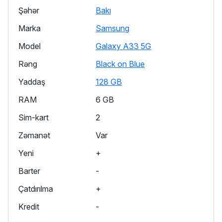
Şəhər
Bakı
Marka
Samsung
Model
Galaxy A33 5G
Rəng
Black on Blue
Yaddaş
128 GB
RAM
6 GB
Sim-kart
2
Zəmanət
Var
Yeni
+
Barter
-
Çatdırılma
+
Kredit
-