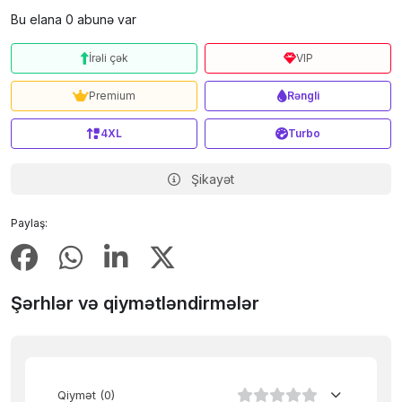
Bu elana 0 abunə var
İrəli çək
VIP
Premium
Rəngli
4XL
Turbo
Şikayət
Paylaş:
Şərhlər və qiymətləndirmələr
Qiymət
(0)