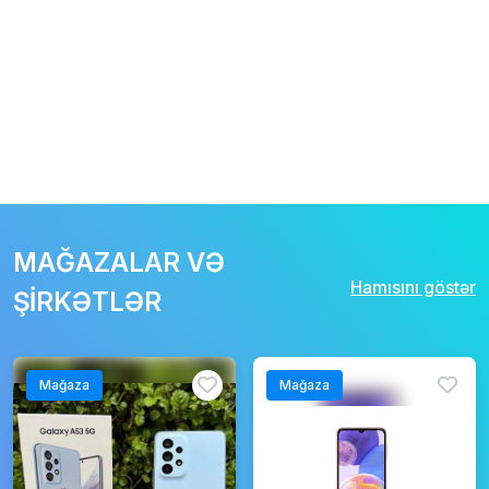
MAĞAZALAR VƏ
Hamısını göstər
ŞİRKƏTLƏR
Mağaza
Mağaza