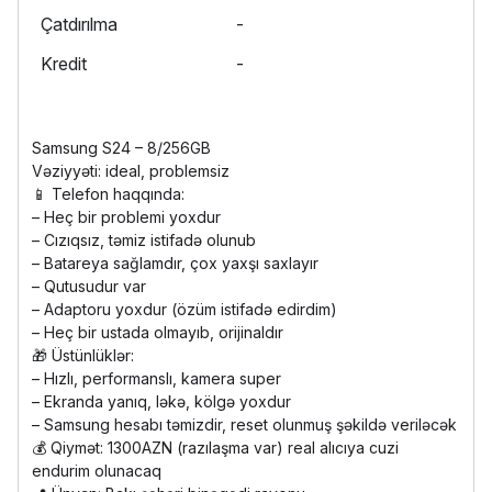
Çatdırılma
-
Kredit
-
Samsung S24 – 8/256GB
Vəziyyəti: ideal, problemsiz
📱 Telefon haqqında:
– Heç bir problemi yoxdur
– Cızıqsız, təmiz istifadə olunub
– Batareya sağlamdır, çox yaxşı saxlayır
– Qutusudur var
– Adaptoru yoxdur (özüm istifadə edirdim)
– Heç bir ustada olmayıb, orijinaldır
🎁 Üstünlüklər:
– Hızlı, performanslı, kamera super
– Ekranda yanıq, ləkə, kölgə yoxdur
– Samsung hesabı təmizdir, reset olunmuş şəkildə veriləcək
💰 Qiymət: 1300AZN (razılaşma var) real alıcıya cuzi
endurim olunacaq