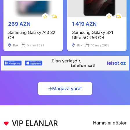
269 AZN
1 419 AZN
Samsung Galaxy A13 32
Samsung Galaxy S21
GB
Ultra 5G 256 GB
Bakı
5 may 2023
Bakı
10 may 2023
Mağaza yarat
VIP ELANLAR
Hamısını göstər