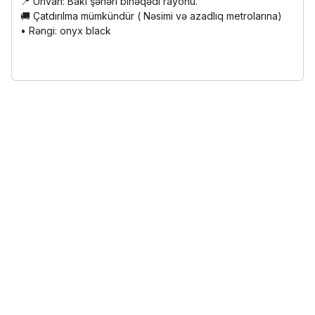
📍 Ünvan: Bakı şəhəri binəqədi rayonu.
🚚 Çatdırılma mümkündür ( Nəsimi və azadlıq metrolarına)
• Rəngi: onyx black