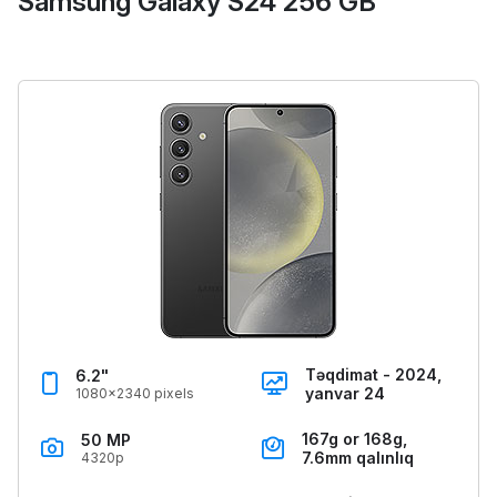
Samsung Galaxy S24 256 GB
Təqdimat - 2024,
6.2"
yanvar 24
1080x2340 pixels
167g or 168g,
50 MP
7.6mm qalınlıq
4320p