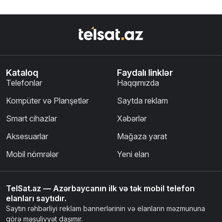
Kataloq
Faydalı linklər
Telefonlar
Haqqımızda
Kompüter və Planşetlər
Saytda reklam
Smart cihazlar
Xəbərlər
Aksesuarlar
Mağaza yarat
Mobil nömrələr
Yeni elan
TelSat.az — Azərbaycanın ilk və tək mobil telefon
elanları saytıdır.
Saytın rəhbərliyi reklam bannerlərinin və elanların məzmununa
görə məsuliyyət daşımır.