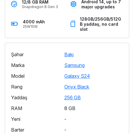
Android 14, up to 7
12/8 GB RAM
major upgrades
Snapdragon 8 Gen 3
128GB/256GB/512G
4000 mAh
B yaddaş, no card
25W15W
slot
Şəhər
Bakı
Marka
Samsung
Model
Galaxy S24
Rəng
Onyx Black
Yaddaş
256 GB
RAM
8 GB
Yeni
-
Barter
-