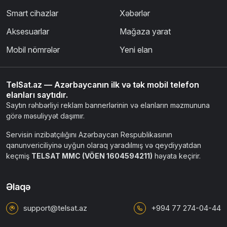
Smart cihazlar
Xəbərlər
Aksesuarlar
Mağaza yarat
Mobil nömrələr
Yeni elan
TelSat.az — Azərbaycanın ilk və tək mobil telefon
elanları saytıdır.
Saytın rəhbərliyi reklam bannerlərinin və elanların məzmununa
görə məsuliyyət daşımır.
Servisin inzibatçılığını Azərbaycan Respublikasının
qanunvericiliyinə uyğun olaraq yaradılmış və qeydiyyatdan
keçmiş
TELSAT MMC (VÖEN 1604594211)
həyata keçirir.
Əlaqə
support@telsat.az
+994 77 274-04-44