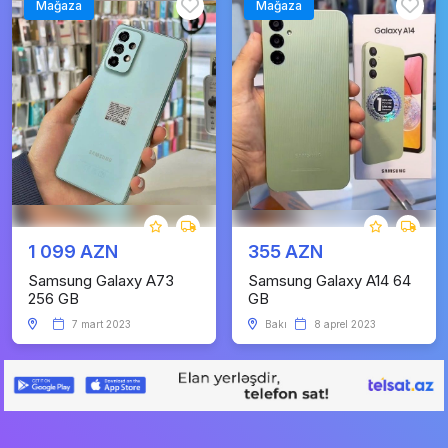
Mağaza
Mağaza
1 099 AZN
355 AZN
Samsung Galaxy A73
Samsung Galaxy A14 64
256 GB
GB
7 mart 2023
Bakı
8 aprel 2023