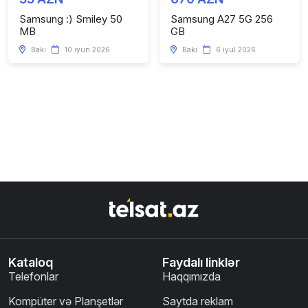
Samsung :) Smiley 50
Samsung A27 5G 256
MB
GB
Bakı
10 iyun 2026
Bakı
6 iyul 2026
Kataloq
Faydalı linklər
Telefonlar
Haqqımızda
Kompüter və Planşetlər
Saytda reklam