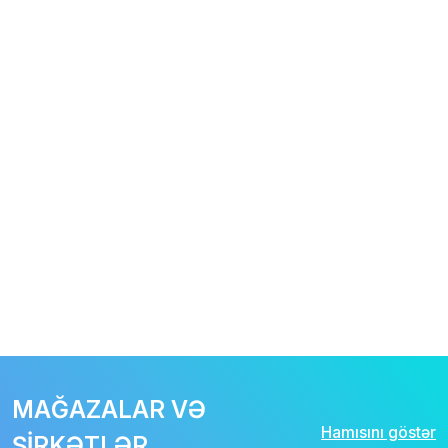
MAĞAZALAR VƏ
Hamısını göstər
ŞİRKƏTLƏR