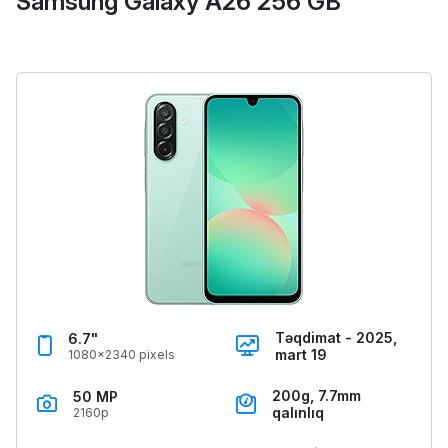
Samsung Galaxy A26 256 GB
Təqdimat - 2025,
6.7"
mart 19
1080x2340 pixels
200g, 7.7mm
50 MP
qalınlıq
2160p