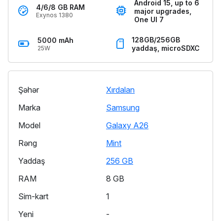
Android 15, up to 6
4/6/8 GB RAM
major upgrades,
Exynos 1380
One UI 7
128GB/256GB
5000 mAh
yaddaş, microSDXC
25W
Şəhər
Xırdalan
Marka
Samsung
Model
Galaxy A26
Rəng
Mint
Yaddaş
256 GB
RAM
8 GB
Sim-kart
1
Yeni
-