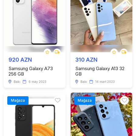
920 AZN
310 AZN
Samsung Galaxy A73
Samsung Galaxy A13 32
256 GB
GB
Bakı
6 may 2023
Bakı
14 mart 2023
Mağaza
Mağaza