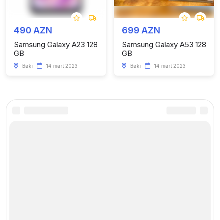
490 AZN
699 AZN
Samsung Galaxy A23 128
Samsung Galaxy A53 128
GB
GB
Bakı
14 mart 2023
Bakı
14 mart 2023
Kataloq
Faydalı linklər
Telefonlar
Haqqımızda
Kompüter və Planşetlər
Saytda reklam
Smart cihazlar
Xəbərlər