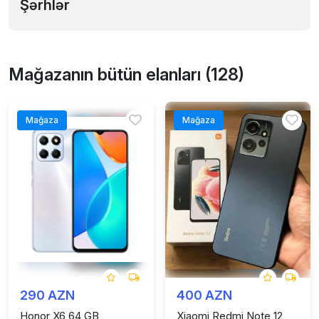
Şərhlər
Mağazanın bütün elanları (128)
Mağaza
Mağaza
290 AZN
400 AZN
Honor X6 64 GB
Xiaomi Redmi Note 12