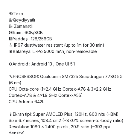
🎁Təzə
📇Qeydiyyatlı
📝 Zəmanətli
💽Ram : 6GB/8GB
💾Yaddaş : 128/256GB
💧 IP67 dust/water resistant (up to 1m for 30 min)
🔋Batareya: Li-Po 5000 mAh, non-removable
⚙️Android : Android 13 , One UI 5.1
🔧PROSESSOR: Qualcomm SM7325 Snapdragon 778G 5G
(6 nm)
CPU Octa-core (1x2.4 GHz Cortex-A78 & 3x2.2 GHz
Cortex-A78 & 4x1.9 GHz Cortex-A55)
GPU Adreno 642L
📱Ekran tipi: Super AMOLED Plus, 120Hz, 800 nits (HBM)
Size 6.7 inches, 108.4 cm2 (~87.0% screen-to-body ratio)
Resolution 1080 x 2400 pixels, 20:9 ratio (~393 ppi
density)