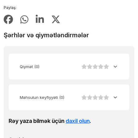
Paylaş:
Şərhlər və qiymətləndirmələr
Qiymət
(0)
Məhsulun keyfiyyəti
(0)
Rəy yaza bilmək üçün
daxil olun
.