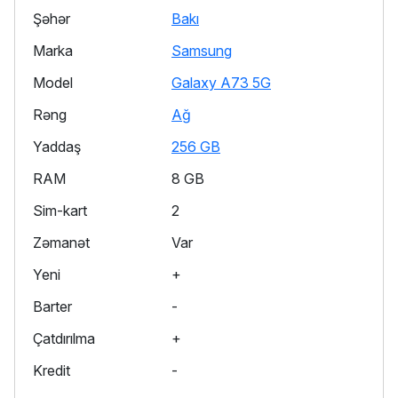
Şəhər
Bakı
Marka
Samsung
Model
Galaxy A73 5G
Rəng
Ağ
Yaddaş
256 GB
RAM
8 GB
Sim-kart
2
Zəmanət
Var
Yeni
+
Barter
-
Çatdırılma
+
Kredit
-