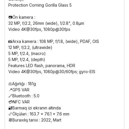
Protection Corning Gorilla Glass 5
📷Ön kamera :
32 MP, f/2.2, 26mm (wide), 1/2.8", 0.8µm
Video 4K@30fps, 1080p@30fps
📸Arxa kamera : 108 MP, f/1.8, (wide), PDAF, OIS
12 MP, f/2.2, (ultrawide)
5 MP, f/2.4, (macro)
5 MP, f/2.4, (depth)
Features LED flash, panorama, HDR
Video 4K@30fps, 1080p@30/60fps; gyro-EIS
⚖️Ağırlığı : 181g
📍GPS VAR
🔗Bluetooth : 5.0
💳NFC VAR
🔐Barmaq izi ekranın altında
📏Ölçüləri : 163.7 x 76.1 x 7.6 mm
📆Buraxılış tarixi : 2022, Mart