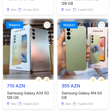
128 GB
Bakı
21 may 2023
Bakı
6 aprel 2023
Mağaza
Mağaza
710 AZN
355 AZN
Samsung Galaxy A34 5G
Samsung Galaxy A14 64
128 GB
GB
Bakı
8 aprel 2023
Bakı
8 aprel 2023