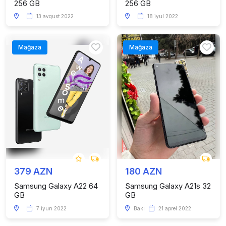
256 GB
256 GB
13 avqust 2022
18 iyul 2022
Mağaza
Mağaza
379 AZN
180 AZN
Samsung Galaxy A22 64
Samsung Galaxy A21s 32
GB
GB
7 iyun 2022
Bakı
21 aprel 2022