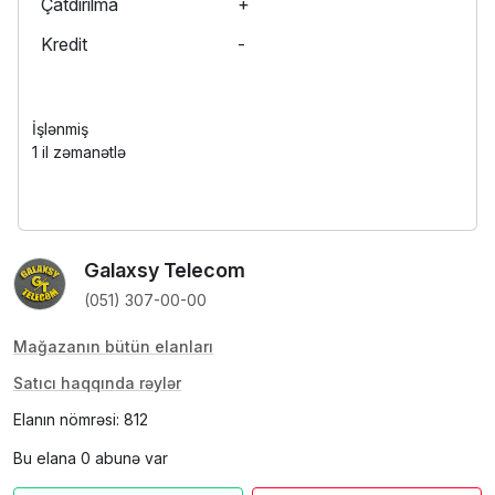
Çatdırılma
+
Kredit
-
İşlənmiş
1 il zəmanətlə
Galaxsy Telecom
(051) 307-00-00
Mağazanın bütün elanları
Satıcı haqqında rəylər
Elanın nömrəsi: 812
Bu elana 0 abunə var