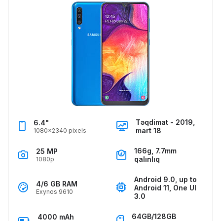
Təqdimat - 2019,
6.4"
mart 18
1080x2340 pixels
166g, 7.7mm
25 MP
qalınlıq
1080p
Android 9.0, up to
4/6 GB RAM
Android 11, One UI
Exynos 9610
3.0
64GB/128GB
4000 mAh