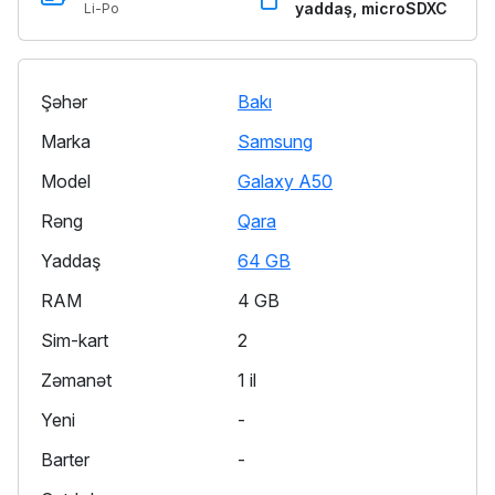
yaddaş, microSDXC
Li-Po
Şəhər
Bakı
Marka
Samsung
Model
Galaxy A50
Rəng
Qara
Yaddaş
64 GB
RAM
4 GB
Sim-kart
2
Zəmanət
1 il
Yeni
-
Barter
-