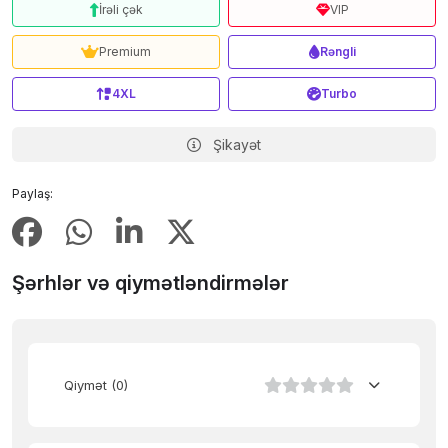
İrəli çək
VIP
Premium
Rəngli
4XL
Turbo
Şikayət
Paylaş:
Şərhlər və qiymətləndirmələr
Qiymət
(0)