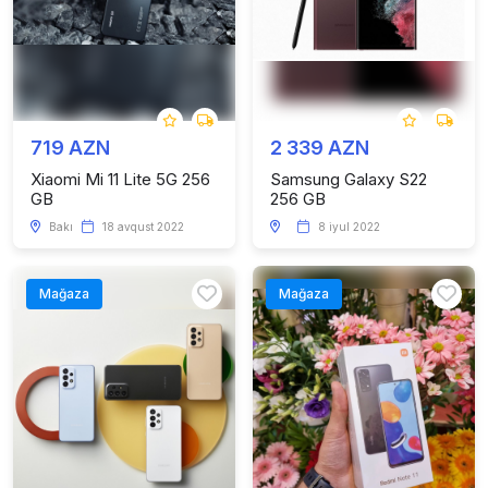
719 AZN
2 339 AZN
Xiaomi Mi 11 Lite 5G 256
Samsung Galaxy S22
GB
256 GB
Bakı
18 avqust 2022
8 iyul 2022
Mağaza
Mağaza