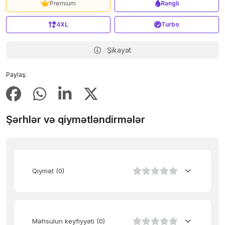
Premium
Rəngli
4XL
Turbo
Şikayət
Paylaş:
Şərhlər və qiymətləndirmələr
Qiymət
(0)
Məhsulun keyfiyyəti
(0)