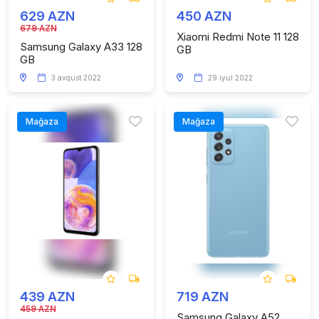
629 AZN
450 AZN
679 AZN
Xiaomi Redmi Note 11 128
Samsung Galaxy A33 128
GB
GB
3 avqust 2022
29 iyul 2022
Mağaza
Mağaza
439 AZN
719 AZN
459 AZN
Samsung Galaxy A52