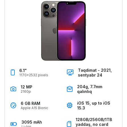
Təqdimat - 2021,
6.1"
sentyabr 24
1170x2532 pixels
204g, 7.7mm
12 MP
qalınlıq
2160p
iOS 15, up to iOS
6 GB RAM
15.3
Apple A15 Bionic
128GB/256GB/1TB
3095 mAh
yaddaş, no card
Li-Ion