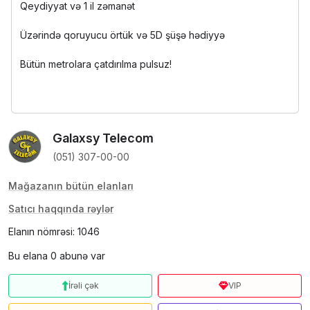
Qeydiyyat və 1 il zəmanət
Üzərində qoruyucu örtük və 5D şüşə hədiyyə
Bütün metrolara çatdırılma pulsuz!
Galaxsy Telecom
(051) 307-00-00
Mağazanın bütün elanları
Satıcı haqqında rəylər
Elanın nömrəsi: 1046
Bu elana 0 abunə var
İrəli çək
VIP