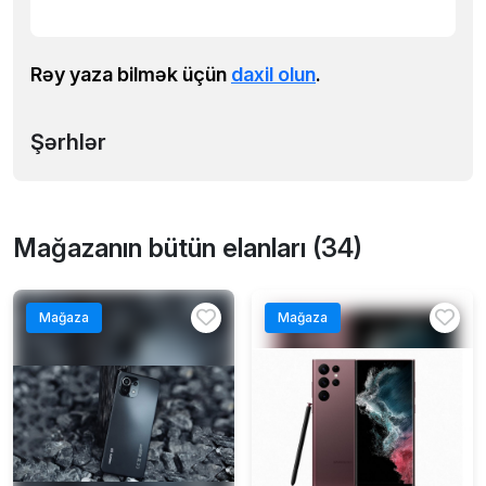
Rəy yaza bilmək üçün
daxil olun
.
Şərhlər
Mağazanın bütün elanları (34)
Mağaza
Mağaza