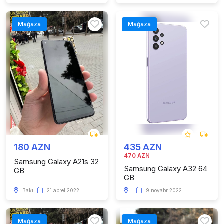
Mağaza
Mağaza
180 AZN
435 AZN
470 AZN
Samsung Galaxy A21s 32
Samsung Galaxy A32 64
GB
GB
Bakı
21 aprel 2022
9 noyabr 2022
Mağaza
Mağaza