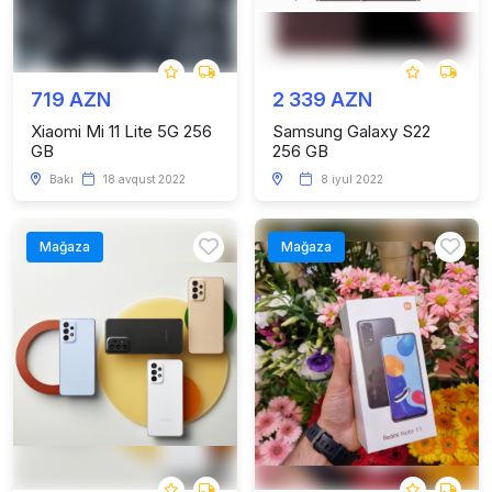
719 AZN
2 339 AZN
Xiaomi Mi 11 Lite 5G 256
Samsung Galaxy S22
GB
256 GB
Bakı
18 avqust 2022
8 iyul 2022
Mağaza
Mağaza