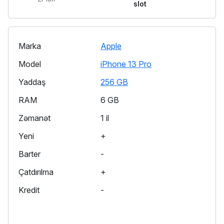
slot
Marka
Apple
Model
iPhone 13 Pro
Yaddaş
256 GB
RAM
6 GB
Zəmanət
1 il
Yeni
+
Barter
-
Çatdırılma
+
Kredit
-