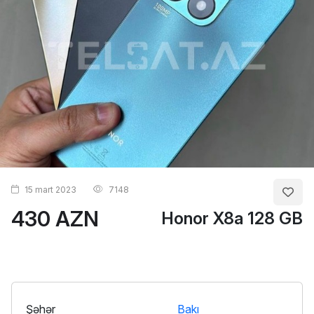
15 mart 2023
7148
430 AZN
Honor X8a 128 GB
Şəhər
Bakı