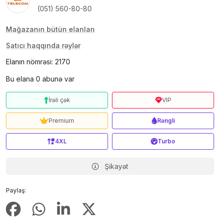
(051) 560-80-80
Mağazanın bütün elanları
Satıcı haqqında rəylər
Elanın nömrəsi: 2170
Bu elana 0 abunə var
İrəli çək
VIP
Premium
Rəngli
4XL
Turbo
Şikayət
Paylaş: