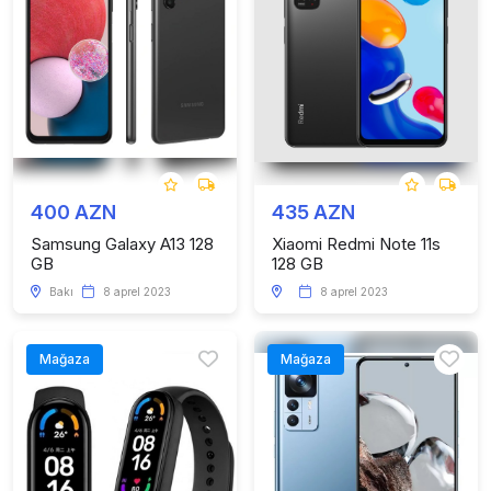
400 AZN
435 AZN
Samsung Galaxy A13 128
Xiaomi Redmi Note 11s
GB
128 GB
Bakı
8 aprel 2023
8 aprel 2023
Mağaza
Mağaza