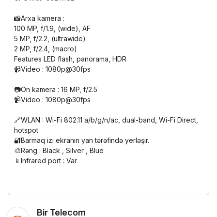
📸Arxa kamera :
100 MP, f/1.9, (wide), AF
5 MP, f/2.2, (ultrawide)
2 MP, f/2.4, (macro)
Features LED flash, panorama, HDR
📹Video : 1080p@30fps
📷Ön kamera : 16 MP, f/2.5
📹Video : 1080p@30fps
🔗WLAN : Wi-Fi 802.11 a/b/g/n/ac, dual-band, Wi-Fi Direct,
hotspot
🔐Barmaq izi ekranın yan tərəfində yerləşir.
🎨Rəng : Black , Silver , Blue
📱Infrared port : Var
Bir Telecom