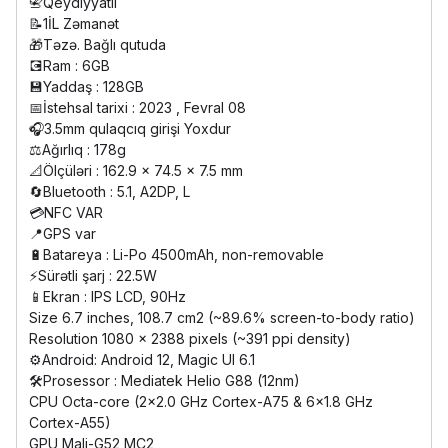
📇Qeydiyyatlı
📝1İL Zəmanət
🎁Təzə. Bağlı qutuda
💽Ram : 6GB
💾Yaddaş : 128GB
📅İstehsal tarixi : 2023 , Fevral 08
🎧3.5mm qulaqcıq girişi Yoxdur
⚖️Ağırlıq : 178g
📐Ölçüləri : 162.9 x 74.5 x 7.5 mm
🔄Bluetooth : 5.1, A2DP, L
💳NFC VAR
📍GPS var
🔋Batareya : Li-Po 4500mAh, non-removable
⚡️Sürətli şarj : 22.5W
📱Ekran : IPS LCD, 90Hz
Size 6.7 inches, 108.7 cm2 (~89.6% screen-to-body ratio)
Resolution 1080 x 2388 pixels (~391 ppi density)
⚙️Android: Android 12, Magic UI 6.1
🛠Prosessor : Mediatek Helio G88 (12nm)
CPU Octa-core (2x2.0 GHz Cortex-A75 & 6x1.8 GHz
Cortex-A55)
GPU Mali-G52 MC2