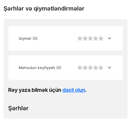
Şərhlər və qiymətləndirmələr
Qiymət
(0)
Məhsulun keyfiyyəti
(0)
Rəy yaza bilmək üçün
daxil olun
.
Şərhlər