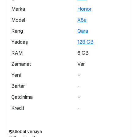
Marka
Honor
Model
X8a
Rəng
Qara
Yaddaş
128 GB
RAM
6 GB
Zəmanət
Var
Yeni
+
Barter
-
Çatdırılma
+
Kredit
-
🌏Global versiya