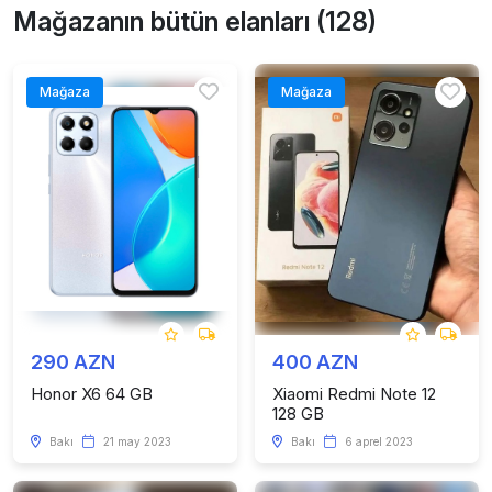
Mağazanın bütün elanları (128)
Mağaza
Mağaza
290 AZN
400 AZN
Honor X6 64 GB
Xiaomi Redmi Note 12
128 GB
Bakı
21 may 2023
Bakı
6 aprel 2023