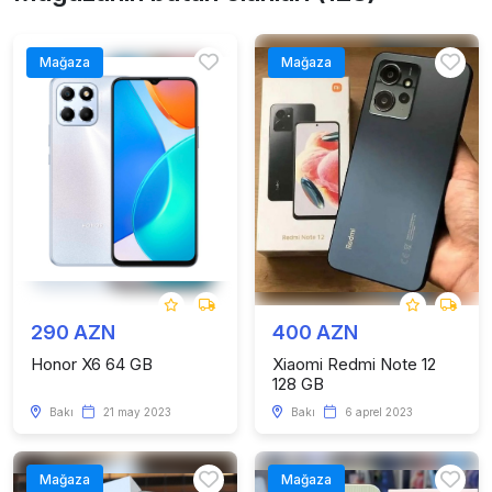
Mağaza
Mağaza
290 AZN
400 AZN
Honor X6 64 GB
Xiaomi Redmi Note 12
128 GB
Bakı
21 may 2023
Bakı
6 aprel 2023
Mağaza
Mağaza