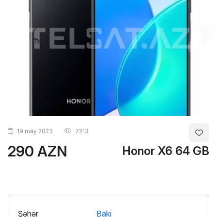
19 may 2023
7213
290 AZN
Honor X6 64 GB
Şəhər
Bakı