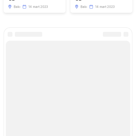
Bakı
14 mart 2023
Bakı
14 mart 2023
Kataloq
Faydalı linklər
Telefonlar
Haqqımızda
Kompüter və Planşetlər
Saytda reklam
Smart cihazlar
Xəbərlər
Aksesuarlar
Mağaza yarat
Mobil nömrələr
Yeni elan