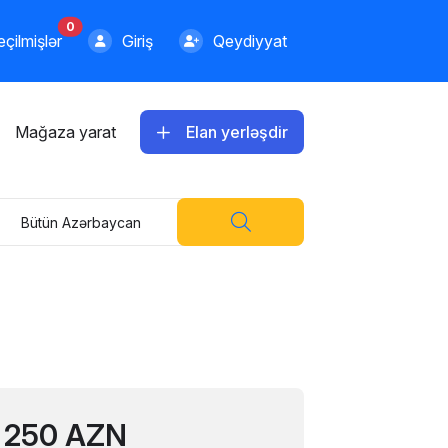
0
çilmişlər
Giriş
Qeydiyyat
Mağaza yarat
Elan yerləşdir
Bütün Azərbaycan
250 AZN