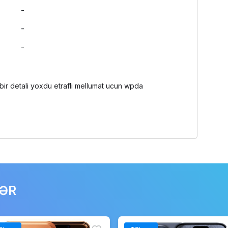
-
-
-
ir detali yoxdu etrafli mellumat ucun wpda
LƏR