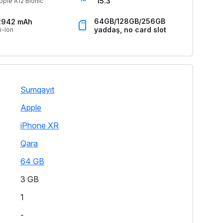
15.3
pple A12 Bionic
64GB/128GB/256GB
2942 mAh
yaddaş, no card slot
i-Ion
Sumqayıt
Apple
iPhone XR
Qara
64 GB
3 GB
1
-