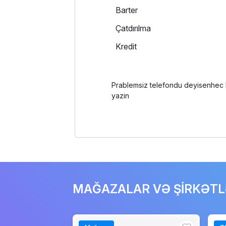
Barter
Çatdırılma
Kredit
Prablemsiz telefondu deyisenhec b
yazin
MAĞAZALAR VƏ ŞİRKƏT