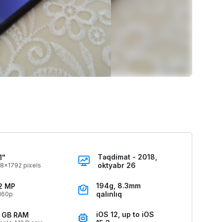
Təqdimat - 2018,
1"
oktyabr 26
8x1792 pixels
194g, 8.3mm
2 MP
qalınlıq
160p
iOS 12, up to iOS
 GB RAM