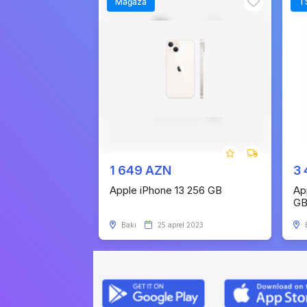
Mağaza
T
1 649 AZN
3
Apple iPhone 13 256 GB
Ap
G
Bakı
25 aprel 2023