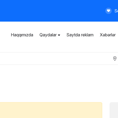
Se
Haqqımızda
Qaydalar
Saytda reklam
Xəbərlər
İstifadəçi razılaşması
Ümumi qaydalar
Məxfilik siyasəti
Ödənişli xidmətlər