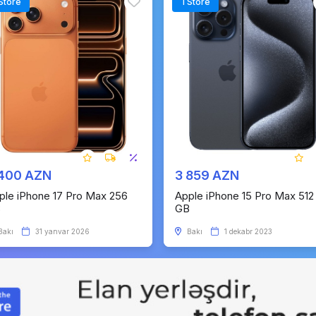
Store
TStore
 400 AZN
3 859 AZN
ple iPhone 17 Pro Max 256
Apple iPhone 15 Pro Max 512
B
GB
Bakı
31 yanvar 2026
Bakı
1 dekabr 2023