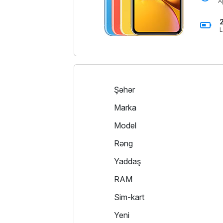
A
L
Şəhər
Marka
Model
Rəng
Yaddaş
RAM
Sim-kart
Yeni