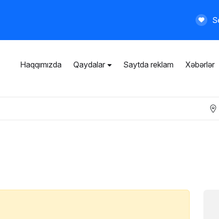
Se
Haqqımızda
Qaydalar
Saytda reklam
Xəbərlər
İstifadəçi razılaşması
Ümumi qaydalar
Məxfilik siyasəti
Ödənişli xidmətlər