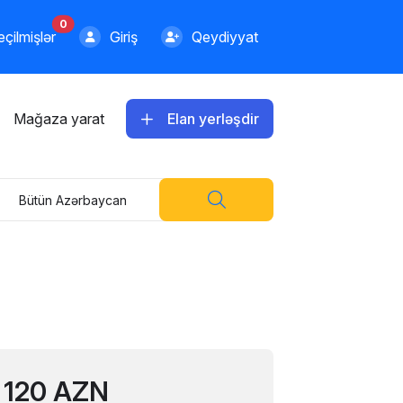
0
çilmişlər
Giriş
Qeydiyyat
Mağaza yarat
Elan yerləşdir
Bütün Azərbaycan
120 AZN