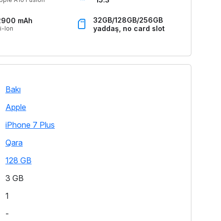
32GB/128GB/256GB
2900 mAh
yaddaş, no card slot
i-Ion
Bakı
Apple
iPhone 7 Plus
Qara
128 GB
3 GB
1
-