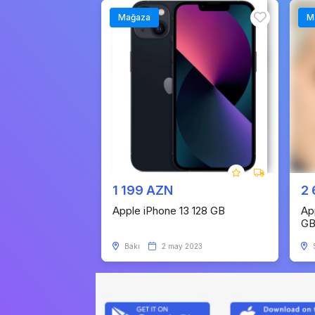
Mağaza
M
1 199 AZN
2
Apple iPhone 13 128 GB
Ap
G
Bakı
2 may 2023