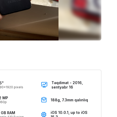
Təqdimat - 2016,
5"
sentyabr 16
80x1920 pixels
2 MP
188g, 7.3mm qalınlıq
160p
iOS 10.0.1, up to iOS
 GB RAM
15.3
pple A10 Fusion