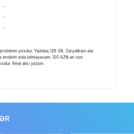
-
-
-
 problemi yoxdur. Yaddaş 128 GB. Zaryatkanı əla
ə endirim edə bilməyəcəm. 120 AZN ən son
xdur. Real alıcı yazsın.
LƏR