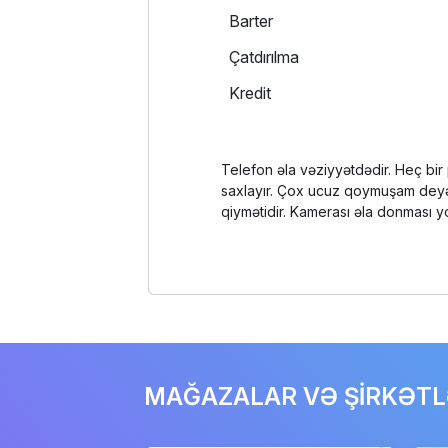
Barter
Çatdırılma
Kredit
Telefon əla vəziyyətdədir. Heç bir
saxlayır. Çox ucuz qoymuşam dey
qiymətidir. Kamerası əla donması yo
MAĞAZALAR VƏ ŞİRKƏT