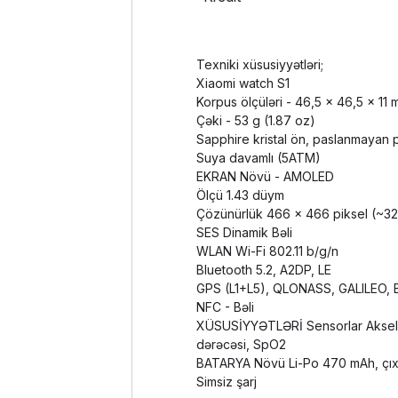
Texniki xüsusiyyətləri;
Xiaomi watch S1
Korpus ölçüləri - 46,5 x 46,5 x 11
Çəki - 53 g (1.87 oz)
Sapphire kristal ön, paslanmayan po
Suya davamlı (5ATM)
EKRAN Növü - AMOLED
Ölçü 1.43 düym
Çözünürlük 466 x 466 piksel (~326 
SES Dinamik Bəli
WLAN Wi-Fi 802.11 b/g/n
Bluetooth 5.2, A2DP, LE
GPS (L1+L5), QLONASS, GALILEO,
NFC - Bəli
XÜSUSİYYƏTLƏRİ Sensorlar Aksele
dərəcəsi, SpO2
BATARYA Növü Li-Po 470 mAh, çıx
Simsiz şarj