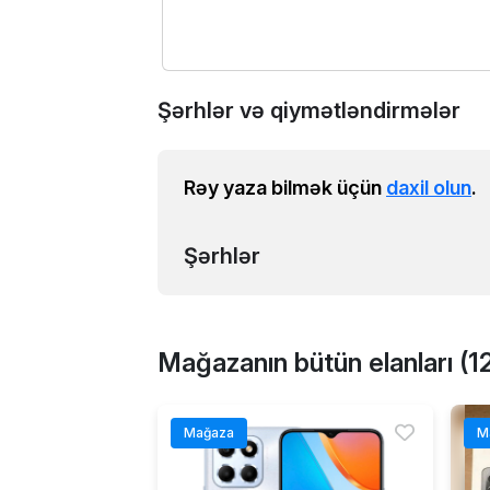
Şərhlər və qiymətləndirmələr
Rəy yaza bilmək üçün
daxil olun
.
Şərhlər
Mağazanın bütün elanları (1
Mağaza
M