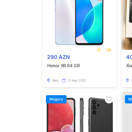
290 AZN
4
Honor X6 64 GB
Xi
Bakı
21 may 2023
Mağaza
M