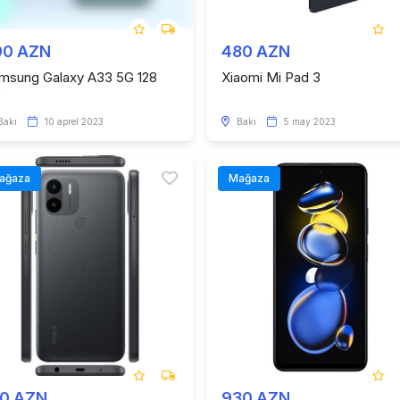
90 AZN
480 AZN
msung Galaxy A33 5G 128
Xiaomi Mi Pad 3
B
Bakı
10 aprel 2023
Bakı
5 may 2023
ağaza
Mağaza
80 AZN
930 AZN