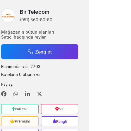
Bir Telecom
(051) 560-80-80
Mağazanın bütün elanları
Satıcı haqqında rəylər
Zəng et
Elanın nömrəsi: 2703
Bu elana 0 abunə var
Paylaş:
İrəli çək
VIP
Premium
Rəngli