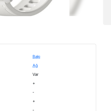
Bakı
Ağ
Var
+
-
+
-