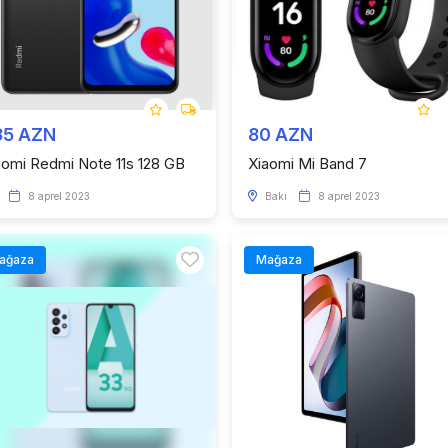
35 AZN
80 AZN
aomi Redmi Note 11s 128 GB
Xiaomi Mi Band 7
8 aprel 2023
Bakı
8 aprel 2023
ağaza
Mağaza