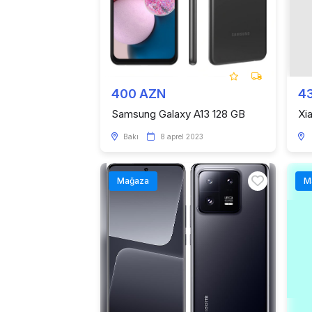
400 AZN
4
Samsung Galaxy A13 128 GB
Xi
Bakı
8 aprel 2023
Mağaza
M