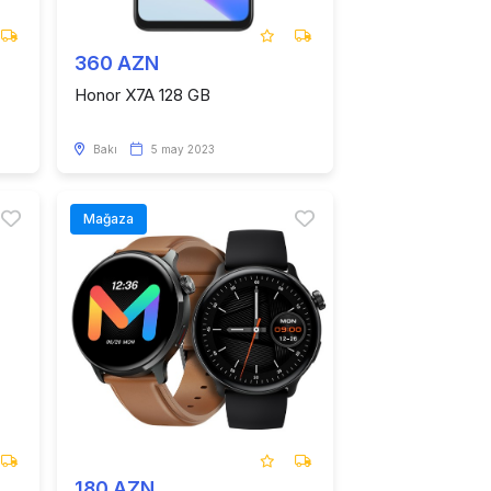
360 AZN
Honor X7A 128 GB
Bakı
5 may 2023
Mağaza
180 AZN