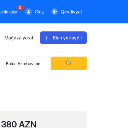
0
çilmişlər
Giriş
Qeydiyyat
Mağaza yarat
Elan yerləşdir
Bütün Azərbaycan
380 AZN