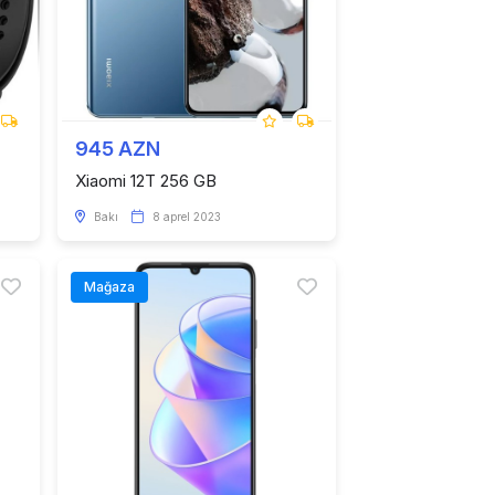
945 AZN
Xiaomi 12T 256 GB
Bakı
8 aprel 2023
Mağaza