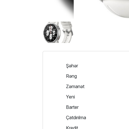
Şəhər
Rəng
Zəmanət
Yeni
Barter
Çatdırılma
Kredit