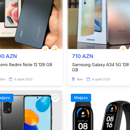
00 AZN
710 AZN
aomi Redmi Note 12 128 GB
Samsung Galaxy A34 5G 128
GB
Bakı
6 aprel 2023
Bakı
8 aprel 2023
ağaza
Mağaza