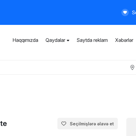
Se
Haqqımızda
Qaydalar
Saytda reklam
Xəbərlər
İstifadəçi razılaşması
Ümumi qaydalar
Məxfilik siyasəti
Ödənişli xidmətlər
te
Seçilmişlərə əlavə et