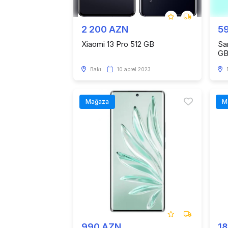
2 200 AZN
5
Xiaomi 13 Pro 512 GB
Sa
G
Bakı
10 aprel 2023
Mağaza
M
990 AZN
1