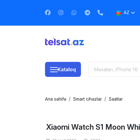
AZ
EN
RU
Kataloq
Ana səhifə
Smart cihazlar
Saatlar
Xiaomi Watch S1 Moon Whi