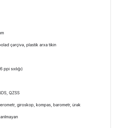
 mm
lad çərçivə, plastik arxa tikin
ppi sıxlığı)
 BDS, QZSS
rometr, giroskop, kompas, barometr, ürək
arılmayan