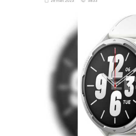
29 mart 2023
5833