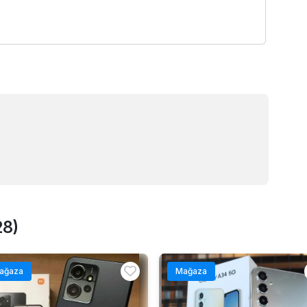
28)
ağaza
Mağaza