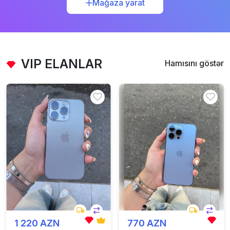
Mağaza yarat
VIP ELANLAR
Hamısını göstər
1 220 AZN
770 AZN