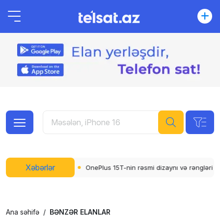
Xəbərlər
r artır
OnePlus 15T-nin rəsmi dizaynı və rəngləri açıqlandı
Whats
Ana səhifə
BƏNZƏR ELANLAR