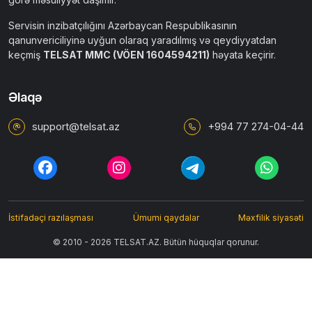
Servisin inzibatçılığını Azərbaycan Respublikasının
qanunvericiliyinə uyğun olaraq yaradılmış və qeydiyyatdan
keçmiş
TELSAT MMC (VÖEN 1604594211)
həyata keçirir.
Əlaqə
support@telsat.az
+994 77 274-04-44
İstifadəçi razılaşması
Ümumi qaydalar
Məxfilik siyasəti
© 2010 - 2026 TELSAT.AZ. Bütün hüquqlar qorunur.