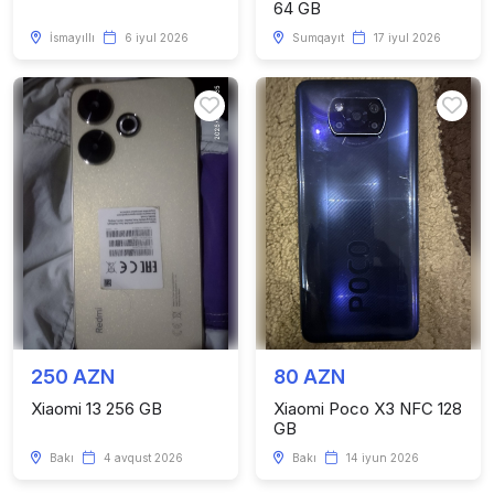
64 GB
İsmayıllı
6 iyul 2026
Sumqayıt
17 iyul 2026
250 AZN
80 AZN
Xiaomi 13 256 GB
Xiaomi Poco X3 NFC 128
GB
Bakı
4 avqust 2026
Bakı
14 iyun 2026