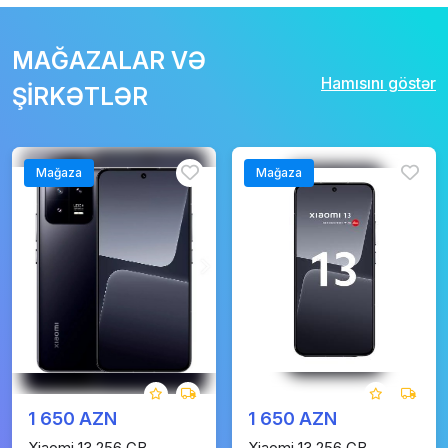
MAĞAZALAR VƏ
Hamısını göstər
ŞİRKƏTLƏR
Mağaza
Mağaza
1 650 AZN
1 650 AZN
Xiaomi 13 256 GB
Xiaomi 13 256 GB