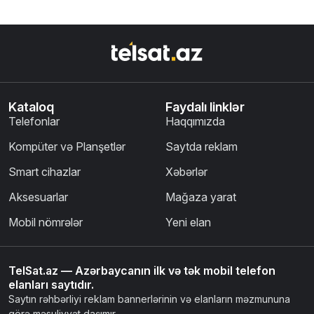
Kataloq
Faydalı linklər
Telefonlar
Haqqımızda
Kompüter və Planşetlər
Saytda reklam
Smart cihazlar
Xəbərlər
Aksesuarlar
Mağaza yarat
Mobil nömrələr
Yeni elan
TelSat.az — Azərbaycanın ilk və tək mobil telefon
elanları saytıdır.
Saytın rəhbərliyi reklam bannerlərinin və elanların məzmununa
görə məsuliyyət daşımır.