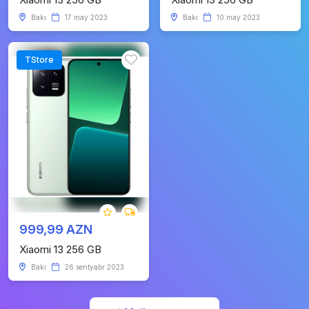
Bakı
17 may 2023
Bakı
10 may 2023
TStore
999,99 AZN
Xiaomi 13 256 GB
Bakı
26 sentyabr 2023