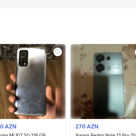
60 AZN
270 AZN
aomi Mi 10T 5G 128 GB
Xiaomi Redmi Note 13 Pro 2