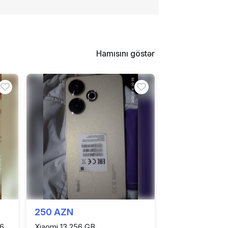
Hamısını göstər
250 AZN
56
Xiaomi 13 256 GB