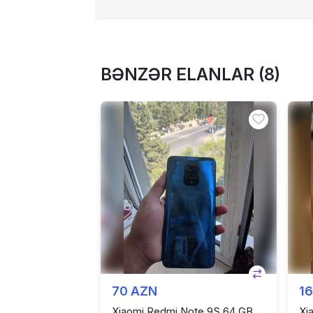
BƏNZƏR ELANLAR (8)
70 AZN
1
Xiaomi Redmi Note 9S 64 GB
Xi