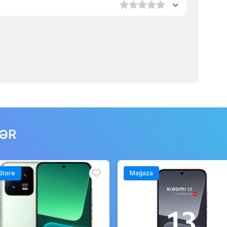
LƏR
Store
Mağaza