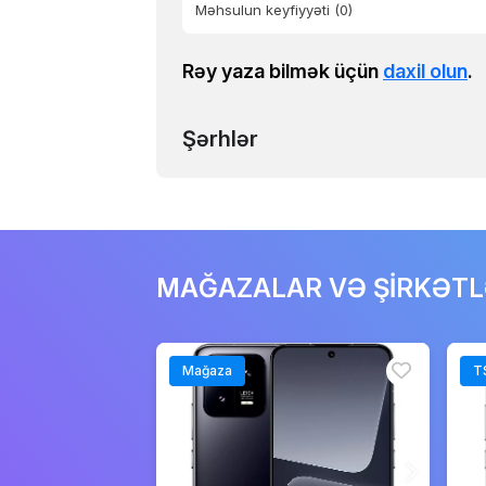
Məhsulun keyfiyyəti
(0)
Rəy yaza bilmək üçün
daxil olun
.
Şərhlər
MAĞAZALAR VƏ ŞİRKƏT
Mağaza
T