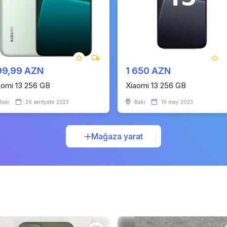
99,99 AZN
1 650 AZN
aomi 13 256 GB
Xiaomi 13 256 GB
Bakı
26 sentyabr 2023
Bakı
10 may 2023
Mağaza yarat