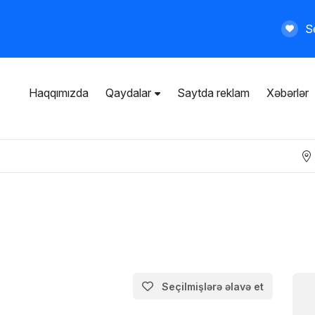
Se
Haqqımızda
Qaydalar
Saytda reklam
Xəbərlər
İstifadəçi razılaşması
Ümumi qaydalar
Məxfilik siyasəti
Ödənişli xidmətlər
Seçilmişlərə əlavə et