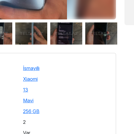
İsmayıllı
Xiaomi
13
Mavi
256 GB
2
Var