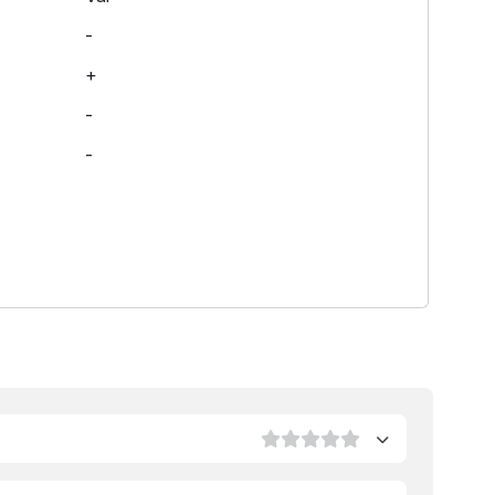
-
+
-
-