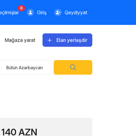
0
çilmişlər
Giriş
Qeydiyyat
Mağaza yarat
Elan yerləşdir
Bütün Azərbaycan
140 AZN