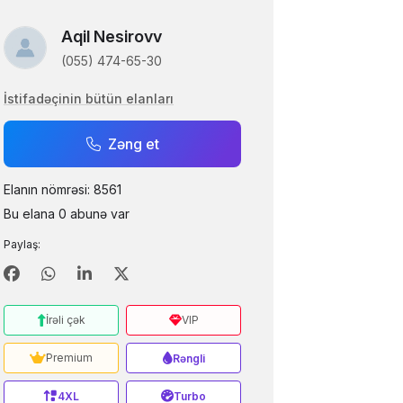
Aqil Nesirovv
(055) 474-65-30
İstifadəçinin bütün elanları
Zəng et
Elanın nömrəsi: 8561
Bu elana 0 abunə var
Paylaş:
İrəli çək
VIP
Premium
Rəngli
4XL
Turbo