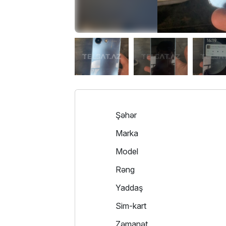
Şəhər
Marka
Model
Rəng
Yaddaş
Sim-kart
Zəmanət