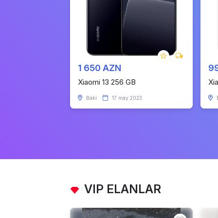
1 650 AZN
9
Xiaomi 13 256 GB
Xi
Bakı
17 may 2023
VIP ELANLAR