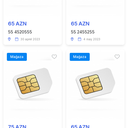
65 AZN
65 AZN
55 4520555
55 2455255
30 aprel 2023
4 may 2023
Mağaza
Mağaza
75 AZN
65 AZN