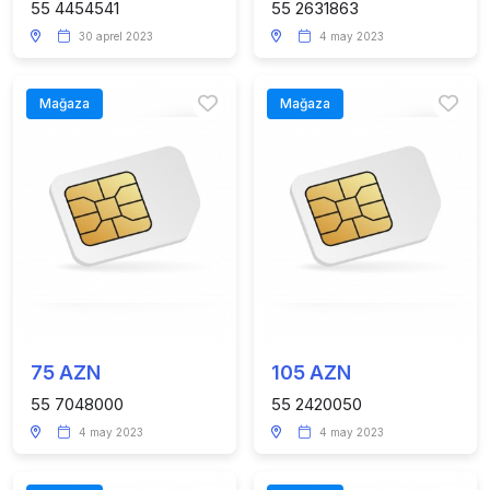
55 4454541
55 2631863
30 aprel 2023
4 may 2023
Mağaza
Mağaza
75 AZN
105 AZN
55 7048000
55 2420050
4 may 2023
4 may 2023