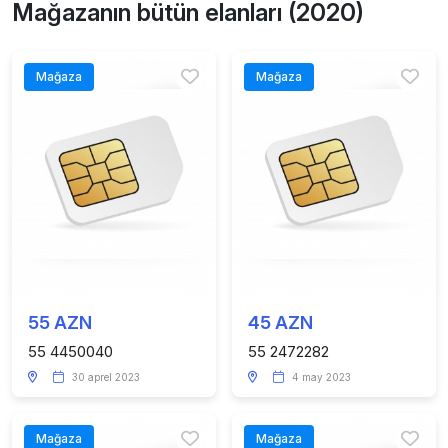
Mağazanın bütün elanları (2020)
Mağaza
Mağaza
55 AZN
45 AZN
55 4450040
55 2472282
30 aprel 2023
4 may 2023
Mağaza
Mağaza