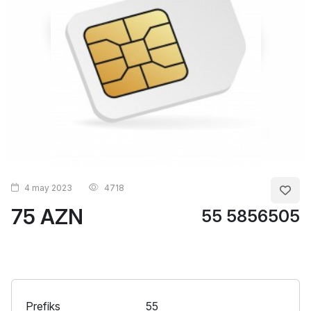
4 may 2023
4718
75 AZN
55 5856505
Prefiks
55