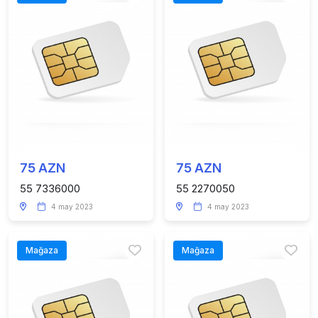
75 AZN
75 AZN
55 7336000
55 2270050
4 may 2023
4 may 2023
Mağaza
Mağaza