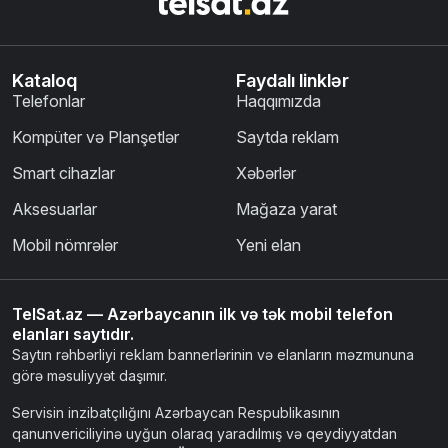
Kataloq
Faydalı linklər
Telefonlar
Haqqımızda
Kompüter və Planşetlər
Saytda reklam
Smart cihazlar
Xəbərlər
Aksesuarlar
Mağaza yarat
Mobil nömrələr
Yeni elan
TelSat.az — Azərbaycanın ilk və tək mobil telefon
elanları saytıdır.
Saytın rəhbərliyi reklam bannerlərinin və elanların məzmununa
görə məsuliyyət daşımır.
Servisin inzibatçılığını Azərbaycan Respublikasının
qanunvericiliyinə uyğun olaraq yaradılmış və qeydiyyatdan