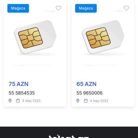
Mağaza
Mağaza
75 AZN
65 AZN
55 5854535
55 9650006
4 may 2023
4 may 2023