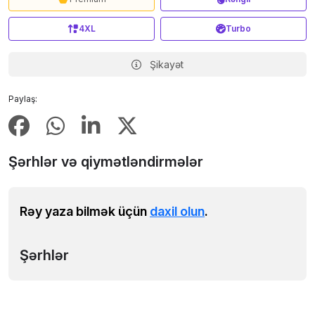
4XL
Turbo
Şikayət
Paylaş:
Şərhlər və qiymətləndirmələr
Rəy yaza bilmək üçün
daxil olun
.
Şərhlər