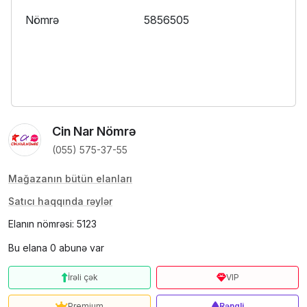
Nömrə
5856505
Cin Nar Nömrə
(055) 575-37-55
Mağazanın bütün elanları
Satıcı haqqında rəylər
Elanın nömrəsi: 5123
Bu elana 0 abunə var
İrəli çək
VIP
Premium
Rəngli