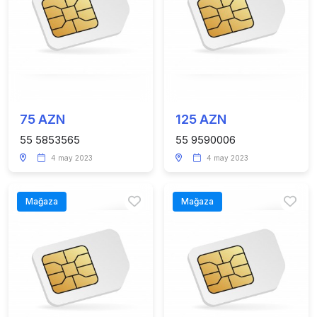
75 AZN
125 AZN
55 5853565
55 9590006
4 may 2023
4 may 2023
Mağaza
Mağaza