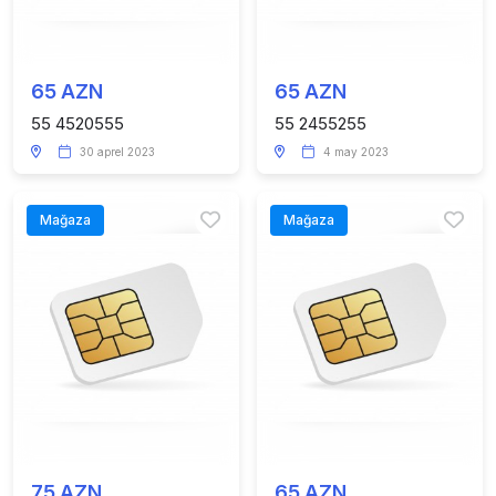
65 AZN
65 AZN
55 4520555
55 2455255
30 aprel 2023
4 may 2023
Mağaza
Mağaza
75 AZN
65 AZN