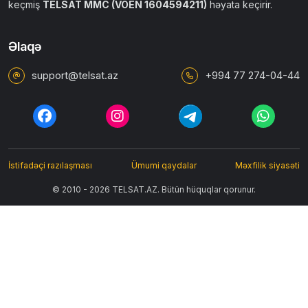
keçmiş
TELSAT MMC (VÖEN 1604594211)
həyata keçirir.
Əlaqə
support@telsat.az
+994 77 274-04-44
İstifadəçi razılaşması
Ümumi qaydalar
Məxfilik siyasəti
© 2010 - 2026 TELSAT.AZ. Bütün hüquqlar qorunur.