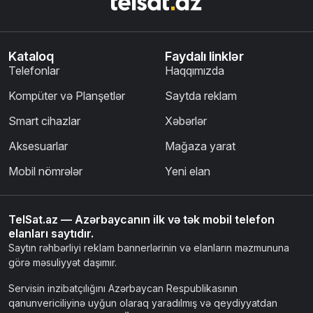
Kataloq
Faydalı linklər
Telefonlar
Haqqımızda
Kompüter və Planşetlər
Saytda reklam
Smart cihazlar
Xəbərlər
Aksesuarlar
Mağaza yarat
Mobil nömrələr
Yeni elan
TelSat.az — Azərbaycanın ilk və tək mobil telefon
elanları saytıdır.
Saytın rəhbərliyi reklam bannerlərinin və elanların məzmununa
görə məsuliyyət daşımır.
Servisin inzibatçılığını Azərbaycan Respublikasının
qanunvericiliyinə uyğun olaraq yaradılmış və qeydiyyatdan