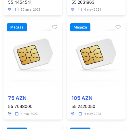
55 4454541
55 2631863
30 aprel 2023
4 may 2023
Mağaza
Mağaza
75 AZN
105 AZN
55 7048000
55 2420050
4 may 2023
4 may 2023