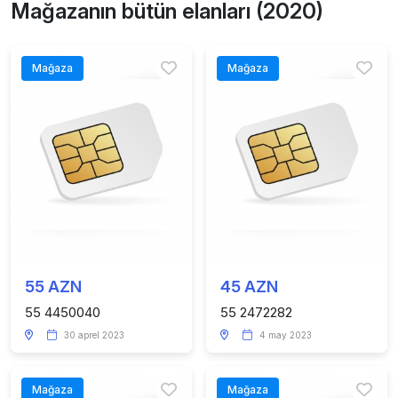
Mağazanın bütün elanları (2020)
Mağaza
Mağaza
55 AZN
45 AZN
55 4450040
55 2472282
30 aprel 2023
4 may 2023
Mağaza
Mağaza