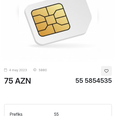
4 may 2023
5880
75 AZN
55 5854535
Prefiks
55