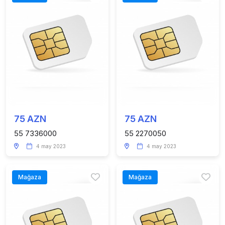
75 AZN
75 AZN
55 7336000
55 2270050
4 may 2023
4 may 2023
Mağaza
Mağaza