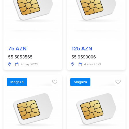
75 AZN
125 AZN
55 5853565
55 9590006
4 may 2023
4 may 2023
Mağaza
Mağaza