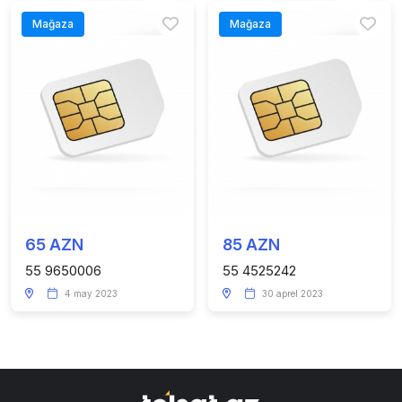
Mağaza
Mağaza
65 AZN
85 AZN
55 9650006
55 4525242
4 may 2023
30 aprel 2023