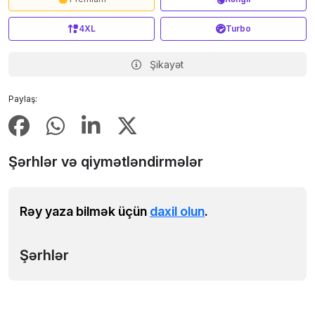
4XL
Turbo
Şikayət
Paylaş:
Şərhlər və qiymətləndirmələr
Rəy yaza bilmək üçün
daxil olun
.
Şərhlər