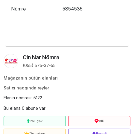
Nömrə
5854535
Cin Nar Nömrə
(055) 575-37-55
Mağazanın bütün elanları
Satıcı haqqında rəylər
Elanın nömrəsi: 5122
Bu elana 0 abunə var
İrəli çək
VIP
Premium
Rəngli