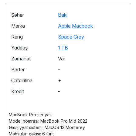
Şəhər
Bakı
Marka
Apple Macbook
Rəng
Space Gray
Yaddaş
1 TB
Zəmanət
Var
Barter
-
Çatdırılma
+
Kredit
-
MacBook Pro seriyası
Model nömrəsi: ‎MacBook Pro Mid 2022
Əməliyyat sistemi: ‎MacOS 12 Monterey
Məhsulun çəkisi: 6 funt