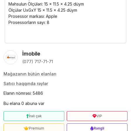
Məhsulun Ölçüləri: ‎15 x 11.5 x 4.25 düym
Ölçülər UxGxY ‎15 x 11.5 x 4.25 düym
Prosessor markası: Apple
Prosessorların sayı: ‎8
İmobile
(077) 717-71-71
Mağazanın bütün elanları
Satıcı haqqında rəylər
Elanın nömrəsi: 5486
Bu elana 0 abunə var
İrəli çək
VIP
Premium
Rəngli