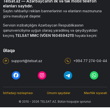
TelSat.az — Azərbaycanın ilk və tək mobil telefon
elanları saytıdır.
Saytın rəhbərliyi reklam bannerlərinin və elanların məzmununa
görə məsuliyyət daşımır.
Servisin inzibatçılığını Azərbaycan Respublikasının
qanunvericiliyinə uyğun olaraq yaradılmış və qeydiyyatdan
keçmiş
TELSAT MMC (VÖEN 1604594211)
həyata keçirir.
Əlaqə
support@telsat.az
+994 77 274-04-44
İstifadəçi razılaşması
Ümumi qaydalar
Məxfilik siyasəti
© 2010 - 2026 TELSAT.AZ. Bütün hüquqlar qorunur.