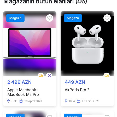
Mağazanın bütün elanları (46)
Mağaza
Mağaza
2 499 AZN
449 AZN
Apple Macbook
AirPods Pro 2
MacBook M2 Pro
Bakı
23 aprel 2023
Bakı
23 aprel 2023