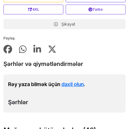
4XL
Turbo
Şikayət
Paylaş:
Şərhlər və qiymətləndirmələr
Rəy yaza bilmək üçün
daxil olun
.
Şərhlər