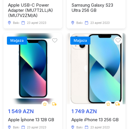
Apple USB-C Power
Samsung Galaxy S23
Adapter (MU7T2LL/A)
Ultra 256 GB
(MU7V2ZM/A)
Bakı
23 aprel 2023
Bakı
23 aprel 2023
Mağaza
Mağaza
1 549 AZN
1 749 AZN
Apple İphone 13 128 GB
Apple iPhone 13 256 GB
Bakı
23 aprel 2023
Bakı
23 aprel 2023