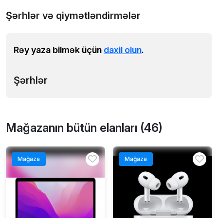
Şərhlər və qiymətləndirmələr
Rəy yaza bilmək üçün
daxil olun
.
Şərhlər
Mağazanın bütün elanları (46)
Mağaza
Mağaza