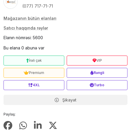
(077) 717-71-71
Mağazanın bütün elanları
Satıcı haqqında rəylər
Elanın nömrəsi: 5600
Bu elana 0 abunə var
İrəli çək
VIP
Premium
Rəngli
4XL
Turbo
Şikayət
Paylaş: