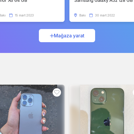
nor X6 64 GB
Samsung Galaxy A52 128 GB
Bakı
15 mart 2023
Bakı
30 mart 2022
Mağaza yarat