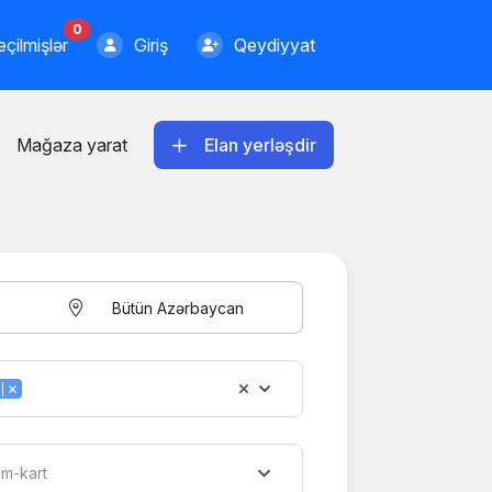
0
çilmişlər
Giriş
Qeydiyyat
Mağaza yarat
Elan yerləşdir
Bütün Azərbaycan
im-kart