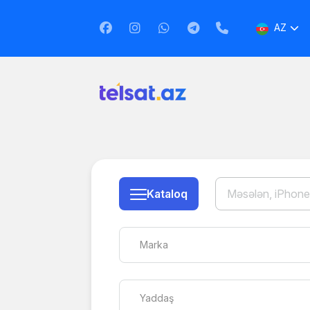
AZ
EN
RU
Kataloq
Marka
Yaddaş