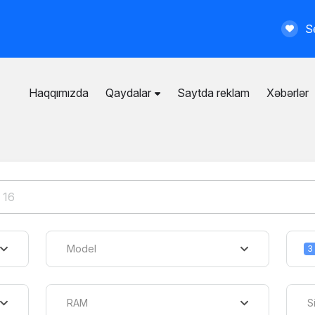
Se
Haqqımızda
Qaydalar
Saytda reklam
Xəbərlər
İstifadəçi razılaşması
Ümumi qaydalar
Məxfilik siyasəti
Ödənişli xidmətlər
Model
3
RAM
S