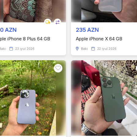
00 AZN
235 AZN
ple iPhone 8 Plus 64 GB
Apple iPhone X 64 GB
Bakı
23 iyul 2026
Bakı
22 iyul 2026