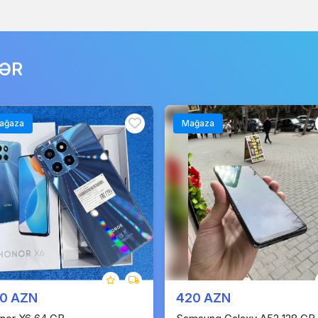
LƏR
ağaza
Mağaza
10 AZN
420 AZN