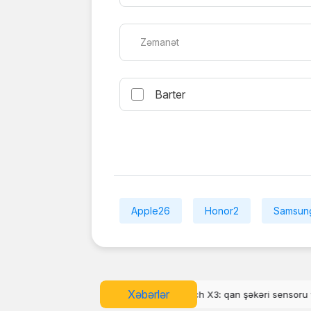
Zəmanət
Barter
Apple
26
Honor
2
Samsun
Xəbərlər
h X3: qan şəkəri sensoru və təzyiq izləmə funksiyası
Google Maps-də