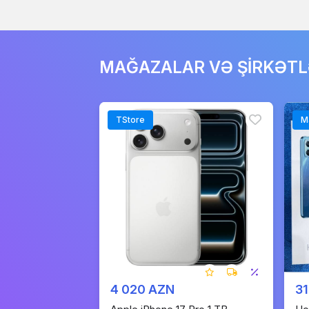
MAĞAZALAR VƏ ŞİRKƏT
TStore
M
4 020 AZN
3