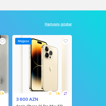
Hamısını göstər
Mağaza
3 600 AZN