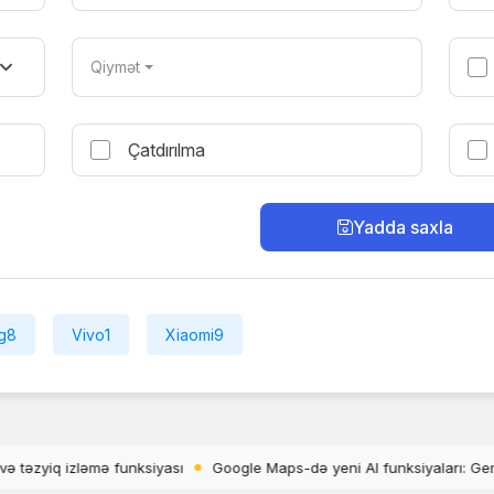
Qiymət
Çatdırılma
Yadda saxla
g
8
Vivo
1
Xiaomi
9
 yeni AI funksiyaları: Gemini ilə Ask Maps necə işləyir?
Disney+ Tik