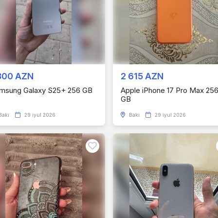
300 AZN
2 615 AZN
msung Galaxy S25+ 256 GB
Apple iPhone 17 Pro Max 25
GB
Bakı
29 iyul 2026
Bakı
29 iyul 2026