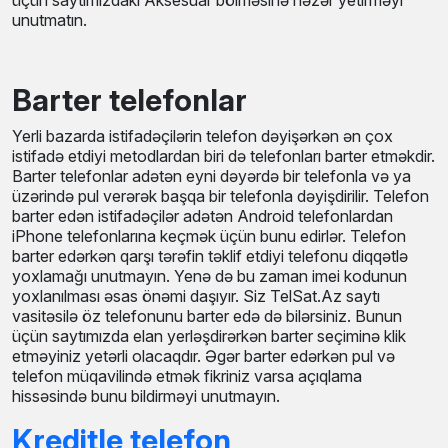
unutmatın.
Barter telefonlar
Yerli bazarda istifadəçilərin telefon dəyişərkən ən çox
istifadə etdiyi metodlardan biri də telefonları barter etməkdir.
Barter telefonlar adətən eyni dəyərdə bir telefonla və ya
üzərində pul verərək başqa bir telefonla dəyişdirilir. Telefon
barter edən istifadəçilər adətən Android telefonlardan
iPhone telefonlarına keçmək üçün bunu edirlər. Telefon
barter edərkən qarşı tərəfin təklif etdiyi telefonu diqqətlə
yoxlamağı unutmayın. Yenə də bu zaman imei kodunun
yoxlanılması əsas önəmi daşıyır. Siz TelSat.Az saytı
vasitəsilə öz telefonunu barter edə də bilərsiniz. Bunun
üçün saytımızda elan yerləşdirərkən barter seçiminə klik
etməyiniz yetərli olacaqdır. Əgər barter edərkən pul və
telefon müqavilində etmək fikriniz varsa açıqlama
hissəsində bunu bildirməyi unutmayın.
Kreditle telefon