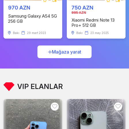
970 AZN
750 AZN
995 AZN
Samsung Galaxy A54 5G
Xiaomi Redmi Note 13
256 GB
Pro+ 512 GB
Bakı
29 mart 2023
Bakı
23 may 2025
Mağaza yarat
VIP ELANLAR