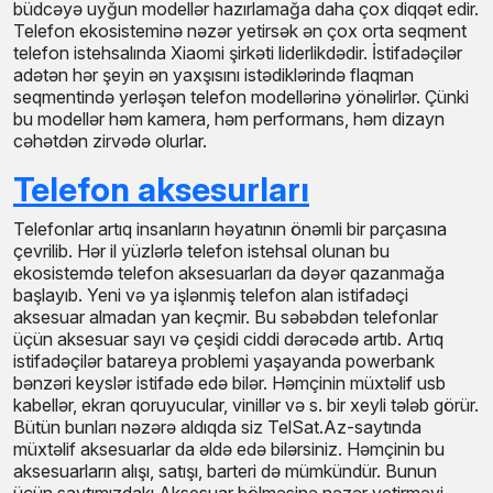
büdcəyə uyğun modellər hazırlamağa daha çox diqqət edir.
Telefon ekosisteminə nəzər yetirsək ən çox orta seqment
telefon istehsalında Xiaomi şirkəti liderlikdədir. İstifadəçilər
adətən hər şeyin ən yaxşısını istədiklərində flaqman
seqmentində yerləşən telefon modellərinə yönəlirlər. Çünki
bu modellər həm kamera, həm performans, həm dizayn
cəhətdən zirvədə olurlar.
Telefon aksesurları
Telefonlar artıq insanların həyatının önəmli bir parçasına
çevrilib. Hər il yüzlərlə telefon istehsal olunan bu
ekosistemdə telefon aksesuarları da dəyər qazanmağa
başlayıb. Yeni və ya işlənmiş telefon alan istifadəçi
aksesuar almadan yan keçmir. Bu səbəbdən telefonlar
üçün aksesuar sayı və çeşidi ciddi dərəcədə artıb. Artıq
istifadəçilər batareya problemi yaşayanda powerbank
bənzəri keyslər istifadə edə bilər. Həmçinin müxtəlif usb
kabellər, ekran qoruyucular, vinillər və s. bir xeyli tələb görür.
Bütün bunları nəzərə aldıqda siz TelSat.Az-saytında
müxtəlif aksesuarlar da əldə edə bilərsiniz. Həmçinin bu
aksesuarların alışı, satışı, barteri də mümkündür. Bunun
üçün saytımızdakı Aksesuar bölməsinə nəzər yetirməyi