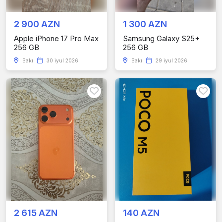
2 900 AZN
1 300 AZN
Apple iPhone 17 Pro Max
Samsung Galaxy S25+
256 GB
256 GB
Bakı
30 iyul 2026
Bakı
29 iyul 2026
2 615 AZN
140 AZN