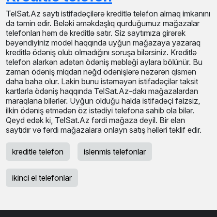
TelSat.Az saytı istifadəçilərə kreditlə telefon almaq imkanını
da təmin edir. Beləki əməkdaşlıq qurduğumuz mağazalar
telefonları həm də kreditlə satır. Siz saytımıza girərək
bəyəndiyiniz model haqqında uyğun mağazaya yazaraq
kreditlə ödəniş olub olmadığını soruşa bilərsiniz. Kreditlə
telefon alarkən adətən ödəniş məbləği aylara bölünür. Bu
zaman ödəniş miqdarı nəğd ödənişlərə nəzərən qismən
daha baha olur. Lakin bunu istəməyən istifadəçilər taksit
kartlarla ödəniş haqqında TelSat.Az-dakı mağazalardan
maraqlana bilərlər. Uyğun olduğu halda istifadəçi faizsiz,
ilkin ödəniş etmədən öz istədiyi telefona sahib ola bilər.
Qeyd edək ki, TelSat.Az fərdi mağaza deyil. Bir elan
saytıdır və fərdi mağazalara onlayn satış həlləri təklif edir.
kreditle telefon
islenmis telefonlar
ikinci el telefonlar