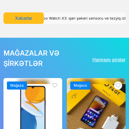
Xəbərlər
şəkəri sensoru və təzyiq izləmə funksiyası
Google Maps-də yeni AI f
MAĞAZALAR VƏ
Hamısını göstər
ŞİRKƏTLƏR
Mağaza
Mağaza