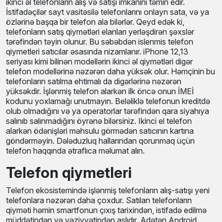
ikinci əl telefonların alış və satışı imkanını təmin edir.
İstifadəçilər sayt vasitəsilə telefonlarını onlayn sata, və ya
özlərinə başqa bir telefon ala bilərlər. Qeyd edək ki,
telefonların satış qiymətləri elanları yerləşdirən şəxslər
tərəfindən təyin olunur. Bu səbəbdən islenmis telefon
qiymetleri satıcılar əsasında nizamlanır. iPhone 12,13
seriyası kimi bilinən modellərin ikinci əl qiymətləri digər
telefon modellərinə nəzərən daha yüksək olur. Həmçinin bu
telefonların satılma ehtimalı da digərlərinə nəzərən
yüksəkdir. İşlənmiş telefon alarkən ilk öncə onun İMEİ
kodunu yoxlamağı unutmayın. Beləliklə telefonun kreditdə
olub olmadığını və ya operatorlar tərəfindən qara siyahıya
salınıb salınmadığını öyrənə bilərsiniz. Ikinci el telefon
alarkən ödənişləri məhsulu görmədən satıcının kartına
göndərməyin. Dələduzluq hallarından qorunmaq üçün
telefon haqqında ətraflıca məlumat alın.
Telefon qiymetleri
Telefon ekosistemində işlənmiş telefonların alış-satışı yeni
telefonlara nəzərən daha çoxdur. Satılan telefonların
qiyməti həmin smartfonun çıxış tarixindən, istifadə edilmə
müddətindən və vəziyyətindən aslıdır. Adətən Android