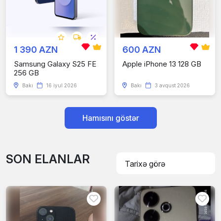
1 390 AZN
600 AZN
Samsung Galaxy S25 FE
Apple iPhone 13 128 GB
256 GB
Bakı
16 iyul 2026
Bakı
3 avqust 2026
Hamısını göstər
SON ELANLAR