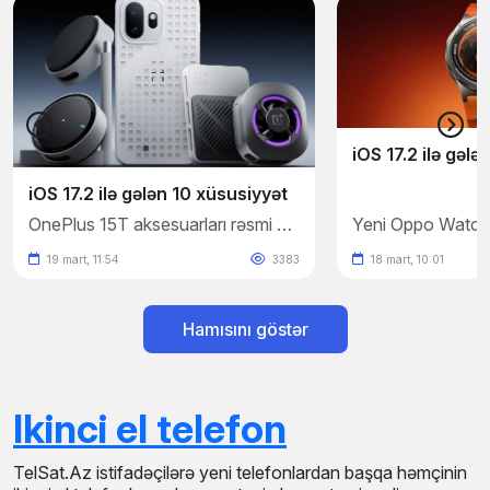
iOS 17.2 ilə gələ
iOS 17.2 ilə gələn 10 xüsusiyyət
OnePlus 15T aksesuarları rəsmi şəkillərlə təsdiqləndi
19 mart, 11:54
3383
18 mart, 10:01
Hamısını göstər
Ikinci el telefon
TelSat.Az istifadəçilərə yeni telefonlardan başqa həmçinin