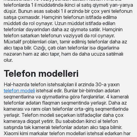
telefonlarda 1 il müddətində ikinci əl satış qiyməti yarı-yarıya
düşür. Bunun əsas səbəbi 1 il ərzində bir çox yeni telefonun
satışa çıxmasıdır. Həmçinin telefonun istifadə edilmə
müddəti də rol oynayır. Uzun müddət istifadə edilən
telefonlar dəyərindən daha az qiymətə satılır. Həmçinin
telefon satarkən telefonun vəziyyəti də rol oynayır.
Müxtəlif problemləri olan, təmir edilmiş telefonlar daha az
alıcı tapa bilir. Cızığı, çatı olan telefonlar isə digərlərinə
nəzərən həm az alıcı tapır, həm də daha ucuza satılmalı
olur.
Telefon modelleri
Hal-hazırda telefon istehsalçıları il ərzində 30-a yaxın
telefon modeli
istehsal edir. Bunlar bir-birindən adətən
seqmentlərinə və qiymətlərinə görə fərqlənirlər. 4 kameralı
telefonlar adətən flaqman seqmentində yerləşir. Daha az
kamerası və ramı olan telefonlar orta-giriş seqmentlərində
yerləşir. Telefon modeli seçərkən istifadəçilər daha çox
kameraya diqqət yetirir. Bu səbəbdən ikinci əl telefon
satışında tək kameralı telefonlar adətən alıcı tapa bilmir.
Xiaomi kimi markalar telefon modelləri istehsal edərkən hər