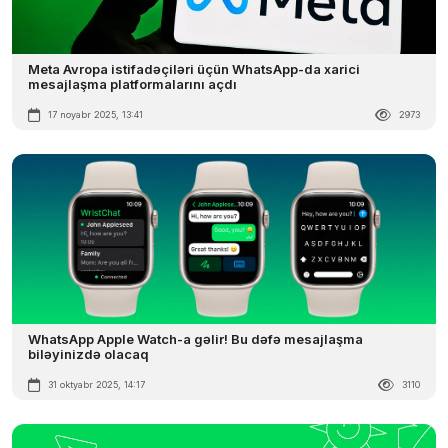
Meta Avropa istifadəçiləri üçün WhatsApp-da xarici
mesajlaşma platformalarını açdı
17 noyabr 2025, 13:41
2973
WhatsApp Apple Watch-a gəlir! Bu dəfə mesajlaşma
biləyinizdə olacaq
31 oktyabr 2025, 14:17
3110