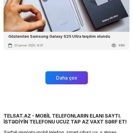
Gözlənilən Samsung Galaxy S25 Ultra təqdim olundu
23 yanvar 2025, 14:37
6380
Daha çox
TELSAT.AZ - MOBİL TELEFONLARIN ELANI SAYTI.
İSTƏDİYİN TELEFONU UCUZ TAP AZ VAXT SƏRF ET!
Sərfəli qiymətə mobil telefon, smart cihaz və. s almaq