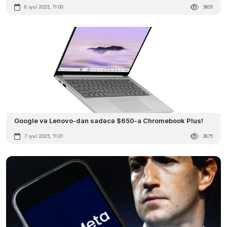
8 iyul 2025, 11:00
3605
Google və Lenovo-dan sadəcə $650-a Chromebook Plus!
7 iyul 2025, 11:01
3875