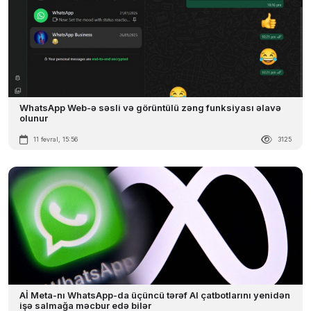
WhatsApp Web-ə səsli və görüntülü zəng funksiyası əlavə
olunur
11 fevral, 15:56
3125
Aİ Meta-nı WhatsApp-da üçüncü tərəf AI çatbotlarını yenidən
işə salmağa məcbur edə bilər