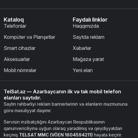
Kataloq
Faydalı linklər
Telefonlar
Haqqımızda
Kompüter və Planşetlər
Saytda reklam
Smart cihazlar
Xəbərlər
Aksesuarlar
Mağaza yarat
Mobil nömrələr
Yeni elan
TelSat.az — Azərbaycanın ilk və tək mobil telefon
elanları saytıdır.
Saytın rəhbərliyi reklam bannerlərinin və elanların məzmununa
görə məsuliyyət daşımır.
Servisin inzibatçılığını Azərbaycan Respublikasının
qanunvericiliyinə uyğun olaraq yaradılmış və qeydiyyatdan
keçmiş
TELSAT MMC (VÖEN 1604594211)
həyata keçirir.