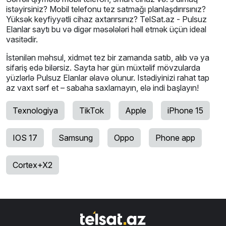
istəyirsiniz? Mobil telefonu tez satmağı planlaşdırırsınız?
Yüksək keyfiyyətli cihaz axtarırsınız? TelSat.az - Pulsuz
Elanlar saytı bu və digər məsələləri həll etmək üçün ideal
vasitədir.
İstənilən məhsul, xidmət tez bir zamanda satıb, alıb və ya
sifariş edə bilərsiz. Sayta hər gün müxtəlif mövzularda
yüzlərlə Pulsuz Elanlar əlavə olunur. Istədiyinizi rahat tap
az vaxt sərf et – sabaha saxlamayın, elə indi başlayın!
Texnologiya
TikTok
Apple
iPhone 15
IOS 17
Samsung
Oppo
Phone app
Cortex+X2