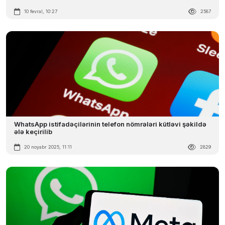
10 fevral, 10:27
2587
WhatsApp istifadəçilərinin telefon nömrələri kütləvi şəkildə
ələ keçirilib
20 noyabr 2025, 11:11
2829