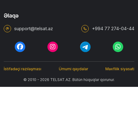
Əlaqə
support@telsat.az
+994 77 274-04-44
İstifadəçi razılaşması
Ümumi qaydalar
Məxfilik siyasəti
© 2010 - 2026 TELSAT.AZ. Bütün hüquqlar qorunur.