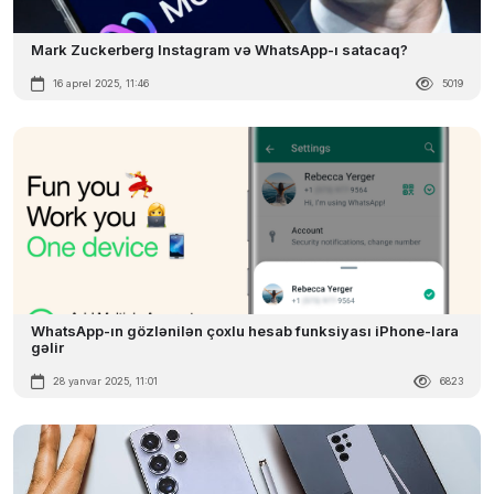
Mark Zuckerberg Instagram və WhatsApp-ı satacaq?
16 aprel 2025, 11:46
5019
WhatsApp-ın gözlənilən çoxlu hesab funksiyası iPhone-lara
gəlir
28 yanvar 2025, 11:01
6823