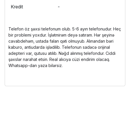
Kredit
-
Telefon öz şəxsi telefonum olub. 5-6 ayın telefonudur. Heç
bir problemi yoxdur. İşlətmirəm deyə satıram. Hər şeyinə
cavabdehəm, ustada falan qəti olmuyub. Alınandan bəri
kaburo, antiudarda işlədilib. Telefonun sadəcə orijinal
adepteri var, qutusu atılıb. Nəğd alınmış telefondur. Ciddi
şəxslər narahat etsin. Real alıcıya cüzi endirim olacaq.
Whatsapp-dan yaza bilərsiz.