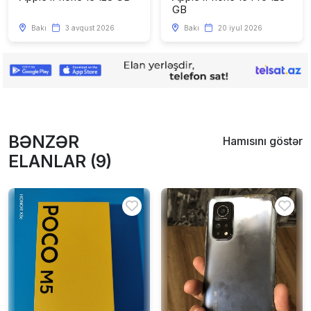
GB
Bakı
3 avqust 2026
Bakı
20 iyul 2026
BƏNZƏR
Hamısını göstər
ELANLAR (9)