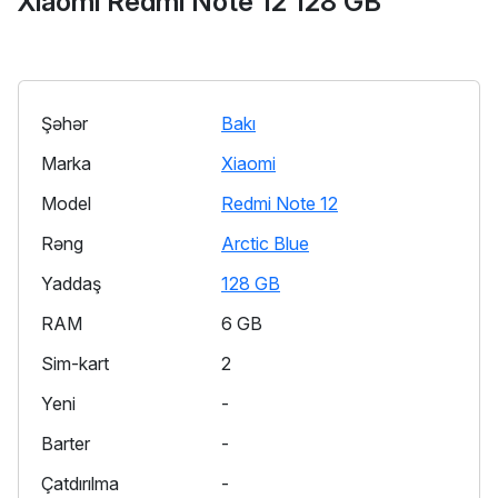
Xiaomi Redmi Note 12 128 GB
Şəhər
Bakı
Marka
Xiaomi
Model
Redmi Note 12
Rəng
Arctic Blue
Yaddaş
128 GB
RAM
6 GB
Sim-kart
2
Yeni
-
Barter
-
Çatdırılma
-