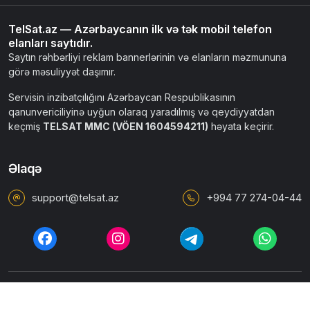
TelSat.az — Azərbaycanın ilk və tək mobil telefon
elanları saytıdır.
Saytın rəhbərliyi reklam bannerlərinin və elanların məzmununa
görə məsuliyyət daşımır.
Servisin inzibatçılığını Azərbaycan Respublikasının
qanunvericiliyinə uyğun olaraq yaradılmış və qeydiyyatdan
keçmiş
TELSAT MMC (VÖEN 1604594211)
həyata keçirir.
Əlaqə
support@telsat.az
+994 77 274-04-44
İstifadəçi razılaşması
Ümumi qaydalar
Məxfilik siyasəti