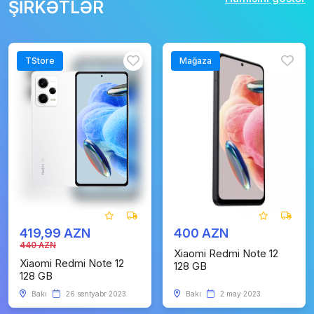
ŞİRKƏTLƏR
TStore
Mağaza
419,99 AZN
400 AZN
440 AZN
Xiaomi Redmi Note 12
Xiaomi Redmi Note 12
128 GB
128 GB
Bakı
26 sentyabr 2023
Bakı
2 may 2023