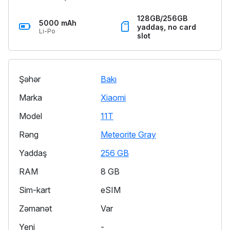
128GB/256GB
5000 mAh
yaddaş, no card
Li-Po
slot
Şəhər
Bakı
Marka
Xiaomi
Model
11T
Rəng
Meteorite Gray
Yaddaş
256 GB
RAM
8 GB
Sim-kart
eSIM
Zəmanət
Var
Yeni
-