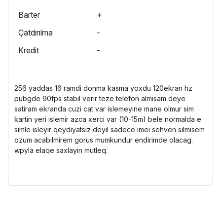
Barter
+
Çatdırılma
-
Kredit
-
256 yaddas 16 ramdi donma kasma yoxdu 120ekran hz
pubgde 90fps stabil verir teze telefon almisam deye
satiram ekranda cuzi cat var islemeyine mane olmur sim
kartin yeri islemir azca xerci var (10-15m) bele normalda e
simle isleyir qeydiyatsiz deyil sadece imei sehven silmisem
ozum acabilmirem gorus mumkundur endirimde olacag.
wpyla elaqe saxlayin mutleq.