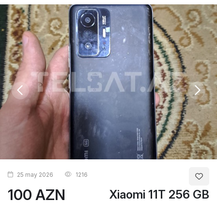
25 may 2026
1216
100 AZN
Xiaomi 11T 256 GB