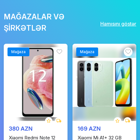
MAĞAZALAR VƏ
Hamısını göstər
ŞİRKƏTLƏR
Mağaza
Mağaza
380 AZN
169 AZN
Xiaomi Redmi Note 12
Xiaomi Mi A1+ 32 GB