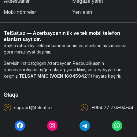
Aksesuarlar
Mağaza yarat
Mobil nömrələr
Yeni elan
TelSat.az — Azərbaycanın ilk və tək mobil telefon
elanları saytıdır.
Saytın rəhbərliyi reklam bannerlərinin və elanların məzmununa
görə məsuliyyət daşımır.
Servisin inzibatçılığını Azərbaycan Respublikasının
qanunvericiliyinə uyğun olaraq yaradılmış və qeydiyyatdan
keçmiş
TELSAT MMC (VÖEN 1604594211)
həyata keçirir.
Əlaqə
support@telsat.az
+994 77 274-04-44