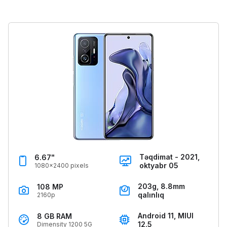
Təqdimat - 2021,
6.67"
oktyabr 05
1080x2400 pixels
203g, 8.8mm
108 MP
qalınlıq
2160p
Android 11, MIUI
8 GB RAM
12.5
Dimensity 1200 5G