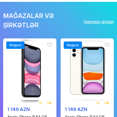
MAĞAZALAR VƏ
Hamısını göstər
ŞİRKƏTLƏR
Mağaza
Mağaza
1 149 AZN
1 149 AZN
Apple iPhone 11 64 GB
Apple iPhone 11 64 GB