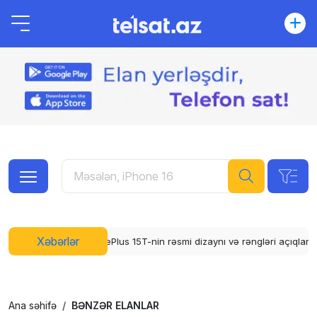
Xəbərlər
lus 15T-nin rəsmi dizaynı və rəngləri açıqlandı
WhatsApp üçün abunə 
Ana səhifə
BƏNZƏR ELANLAR