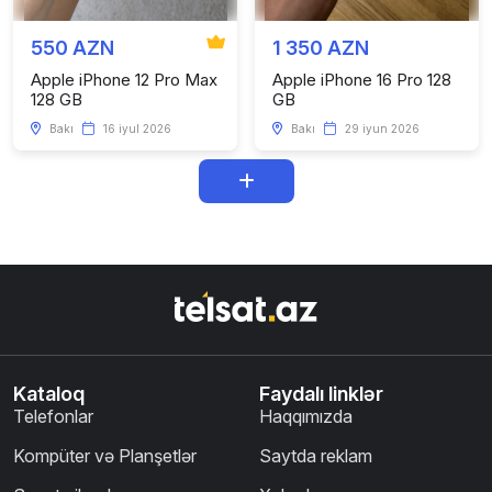
550 AZN
1 350 AZN
Apple iPhone 12 Pro Max
Apple iPhone 16 Pro 128
128 GB
GB
Bakı
16 iyul 2026
Bakı
29 iyun 2026
Kataloq
Faydalı linklər
Telefonlar
Haqqımızda
Kompüter və Planşetlər
Saytda reklam