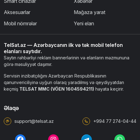
Smart cihazlar
Xəbərlər
Aksesuarlar
Mağaza yarat
Mobil nömrələr
Yeni elan
TelSat.az — Azərbaycanın ilk və tək mobil telefon
elanları saytıdır.
Saytın rəhbərliyi reklam bannerlərinin və elanların məzmununa
görə məsuliyyət daşımır.
Servisin inzibatçılığını Azərbaycan Respublikasının
qanunvericiliyinə uyğun olaraq yaradılmış və qeydiyyatdan
keçmiş
TELSAT MMC (VÖEN 1604594211)
həyata keçirir.
Əlaqə
support@telsat.az
+994 77 274-04-44