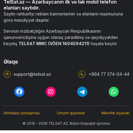
TelSat.az — Azərbaycanın ilk və tək mobil telefon
elanları saytıdır.
Saytın rəhbərliyi reklam bannerlərinin və elanların məzmununa
görə məsuliyyət daşımır.
Servisin inzibatçılığını Azərbaycan Respublikasının
qanunvericiliyinə uyğun olaraq yaradılmış və qeydiyyatdan
keçmiş
TELSAT MMC (VÖEN 1604594211)
həyata keçirir.
Əlaqə
support@telsat.az
+994 77 274-04-44
İstifadəçi razılaşması
Ümumi qaydalar
Məxfilik siyasəti
© 2010 - 2026 TELSAT.AZ. Bütün hüquqlar qorunur.