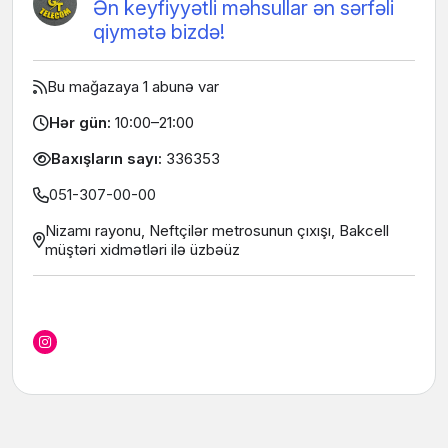
Ən keyfiyyətli məhsullar ən sərfəli
qiymətə bizdə!
Bu mağazaya 1 abunə var
Hər gün:
10:00–21:00
Baxışların sayı:
336353
051-307-00-00
Nizamı rayonu, Neftçilər metrosunun çıxışı, Bakcell
müştəri xidmətləri ilə üzbəüz