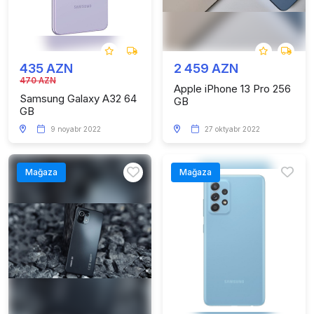
435 AZN
2 459 AZN
470 AZN
Apple iPhone 13 Pro 256
Samsung Galaxy A32 64
GB
GB
9 noyabr 2022
27 oktyabr 2022
Mağaza
Mağaza