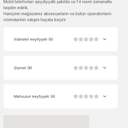
Mobil telefonları qeydiyyatlı şəkildə və 1 il rəsmi zəmanətlə
təqdim edirik.
Həmçinin mağazamız aksesuarların və bütün operatorların
nömrələrinin satışını həyata keçirir
Xidmətin keyfiyyəti
(6)
Qiymət
(8)
Məhsulun keyfiyyəti
(6)