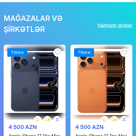
MAĞAZALAR VƏ
Hamısını göstər
ŞİRKƏTLƏR
TStore
TStore
4 500 AZN
4 500 AZN
Apple iPhone 17 Pro Max
Apple iPhone 17 Pro Max