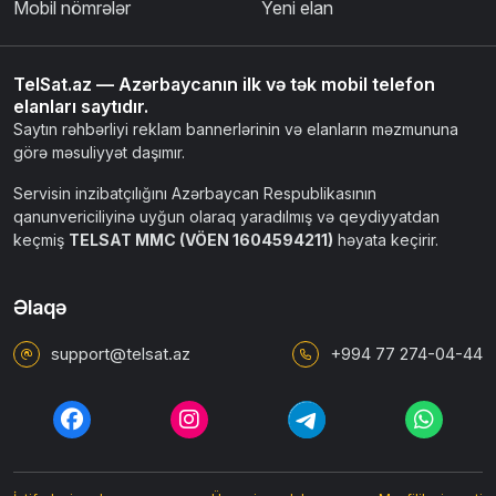
Mobil nömrələr
Yeni elan
TelSat.az — Azərbaycanın ilk və tək mobil telefon
elanları saytıdır.
Saytın rəhbərliyi reklam bannerlərinin və elanların məzmununa
görə məsuliyyət daşımır.
Servisin inzibatçılığını Azərbaycan Respublikasının
qanunvericiliyinə uyğun olaraq yaradılmış və qeydiyyatdan
keçmiş
TELSAT MMC (VÖEN 1604594211)
həyata keçirir.
Əlaqə
support@telsat.az
+994 77 274-04-44