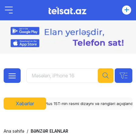
Xəbərlər
 15T-nin rəsmi dizaynı və rəngləri açıqlandı
WhatsApp üçün abunə sis
Ana səhifə
BƏNZƏR ELANLAR