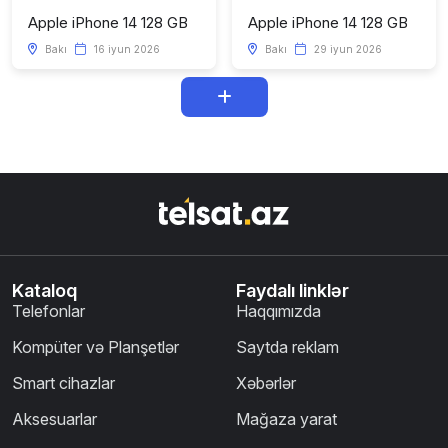
Apple iPhone 14 128 GB
Apple iPhone 14 128 GB
Bakı
16 iyun 2026
Bakı
29 iyun 2026
Kataloq
Faydalı linklər
Telefonlar
Haqqımızda
Kompüter və Planşetlər
Saytda reklam
Smart cihazlar
Xəbərlər
Aksesuarlar
Mağaza yarat