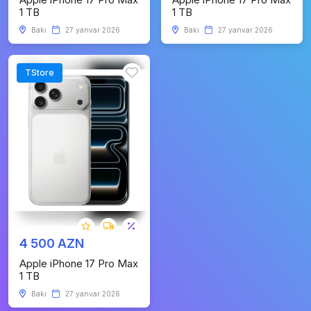
1 TB
1 TB
Bakı
27 yanvar 2026
Bakı
27 yanvar 2026
TStore
4 500 AZN
Apple iPhone 17 Pro Max
1 TB
Bakı
27 yanvar 2026