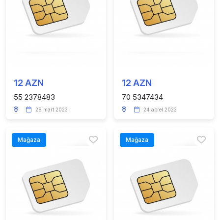
12 AZN
12 AZN
55 2378483
70 5347434
28 mart 2023
24 aprel 2023
Mağaza
Mağaza