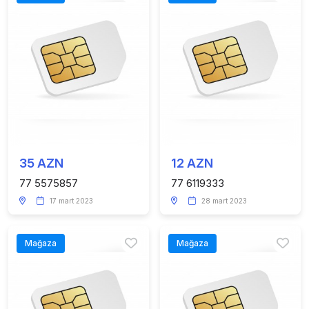
35 AZN
12 AZN
77 5575857
77 6119333
17 mart 2023
28 mart 2023
Mağaza
Mağaza