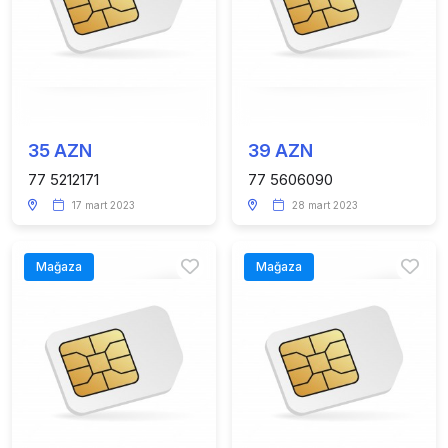
35 AZN
39 AZN
77 5212171
77 5606090
17 mart 2023
28 mart 2023
Mağaza
Mağaza