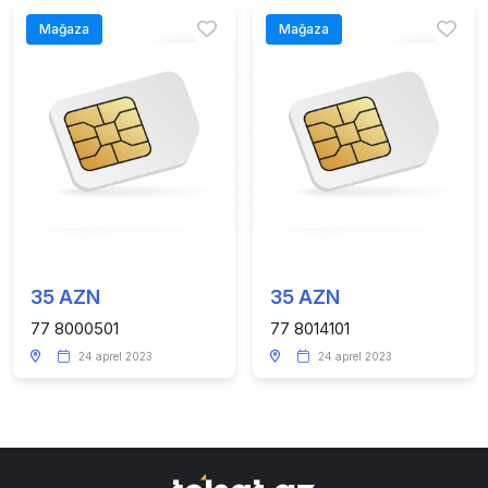
Mağaza
Mağaza
35 AZN
35 AZN
77 8000501
77 8014101
24 aprel 2023
24 aprel 2023