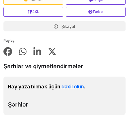
4XL
Turbo
Şikayət
Paylaş:
Şərhlər və qiymətləndirmələr
Rəy yaza bilmək üçün
daxil olun
.
Şərhlər