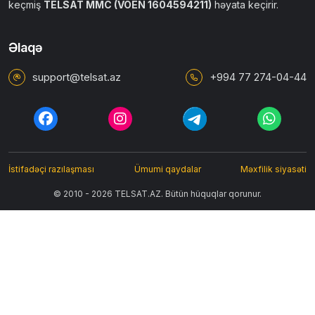
keçmiş
TELSAT MMC (VÖEN 1604594211)
həyata keçirir.
Əlaqə
support@telsat.az
+994 77 274-04-44
İstifadəçi razılaşması
Ümumi qaydalar
Məxfilik siyasəti
© 2010 - 2026 TELSAT.AZ. Bütün hüquqlar qorunur.