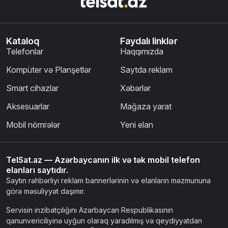
Kataloq
Faydalı linklər
Telefonlar
Haqqımızda
Kompüter və Planşetlər
Saytda reklam
Smart cihazlar
Xəbərlər
Aksesuarlar
Mağaza yarat
Mobil nömrələr
Yeni elan
TelSat.az — Azərbaycanın ilk və tək mobil telefon
elanları saytıdır.
Saytın rəhbərliyi reklam bannerlərinin və elanların məzmununa
görə məsuliyyət daşımır.
Servisin inzibatçılığını Azərbaycan Respublikasının
qanunvericiliyinə uyğun olaraq yaradılmış və qeydiyyatdan