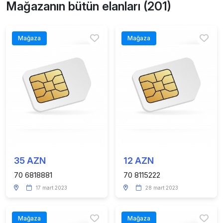
Mağazanın bütün elanları (201)
Mağaza
Mağaza
35 AZN
12 AZN
70 6818881
70 8115222
17 mart 2023
28 mart 2023
Mağaza
Mağaza