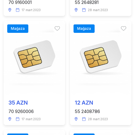
70 9160001
55 2648281
17 mart 2023
28 mart 2023
Mağaza
Mağaza
35 AZN
12 AZN
70 9260006
55 2408786
17 mart 2023
28 mart 2023