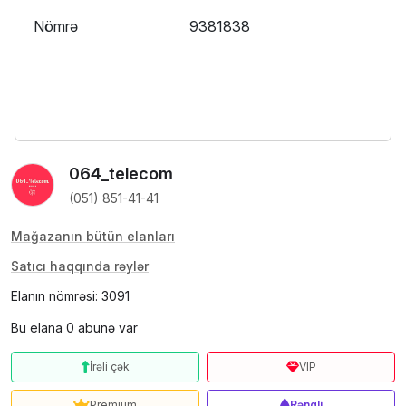
Nömrə
9381838
064_telecom
(051) 851-41-41
Mağazanın bütün elanları
Satıcı haqqında rəylər
Elanın nömrəsi: 3091
Bu elana 0 abunə var
İrəli çək
VIP
Premium
Rəngli