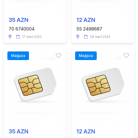
35 AZN
12 AZN
70 6740004
55 2498687
17 mart 2023
28 mart 2023
Mağaza
Mağaza
35 AZN
12 AZN