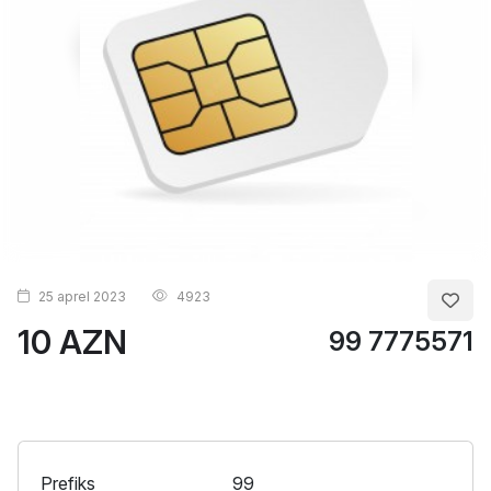
25 aprel 2023
4923
10 AZN
99 7775571
Prefiks
99