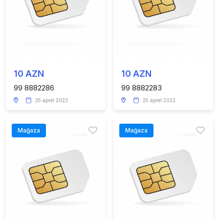
10 AZN
10 AZN
99 8882286
99 8882283
25 aprel 2023
25 aprel 2023
Mağaza
Mağaza