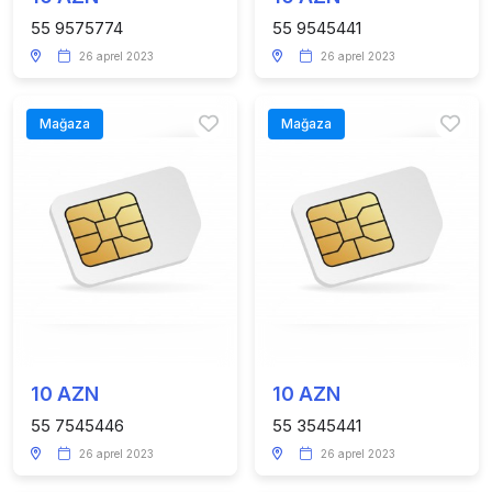
55 9575774
55 9545441
26 aprel 2023
26 aprel 2023
Mağaza
Mağaza
10 AZN
10 AZN
55 7545446
55 3545441
26 aprel 2023
26 aprel 2023