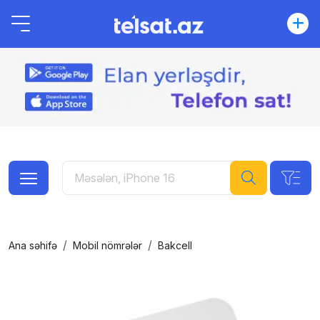
Ana səhifə
Mobil nömrələr
Bakcell