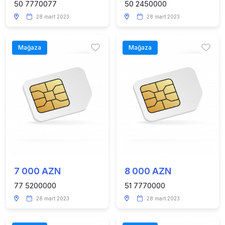
50 7770077
50 2450000
28 mart 2023
28 mart 2023
Mağaza
Mağaza
7 000 AZN
8 000 AZN
77 5200000
51 7770000
28 mart 2023
28 mart 2023