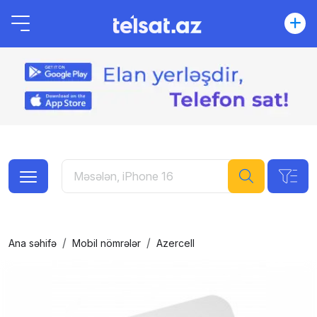
Ana səhifə
Mobil nömrələr
Azercell