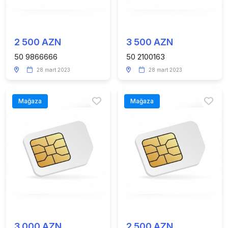
2 500 AZN
3 500 AZN
50 9866666
50 2100163
28 mart 2023
28 mart 2023
Mağaza
Mağaza
3 000 AZN
2 500 AZN