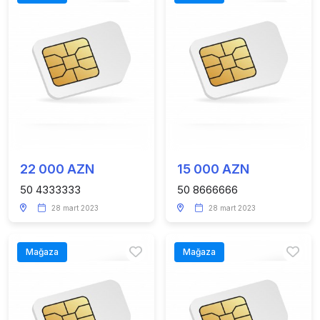
22 000 AZN
15 000 AZN
50 4333333
50 8666666
28 mart 2023
28 mart 2023
Mağaza
Mağaza