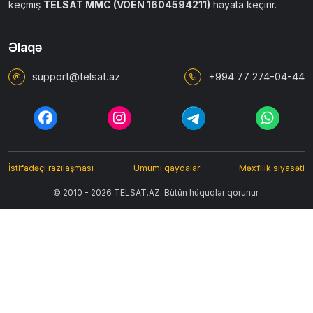
keçmiş
TELSAT MMC (VÖEN 1604594211)
həyata keçirir.
Əlaqə
support@telsat.az
+994 77 274-04-44
İstifadəçi razılaşması
Ümumi qaydalar
Məxfilik siyasəti
© 2010 - 2026 TELSAT.AZ. Bütün hüquqlar qorunur.