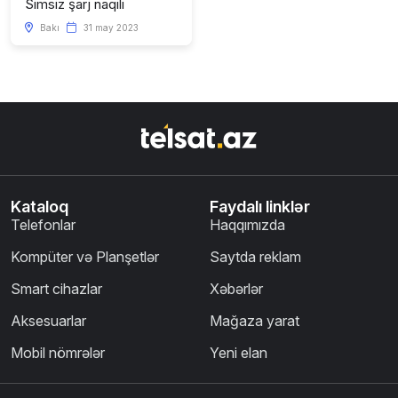
Simsiz şarj naqili
Bakı
31 may 2023
Kataloq
Faydalı linklər
Telefonlar
Haqqımızda
Kompüter və Planşetlər
Saytda reklam
Smart cihazlar
Xəbərlər
Aksesuarlar
Mağaza yarat
Mobil nömrələr
Yeni elan