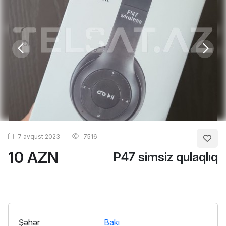
7 avqust 2023
7516
10 AZN
P47 simsiz qulaqlıq
Şəhər
Bakı