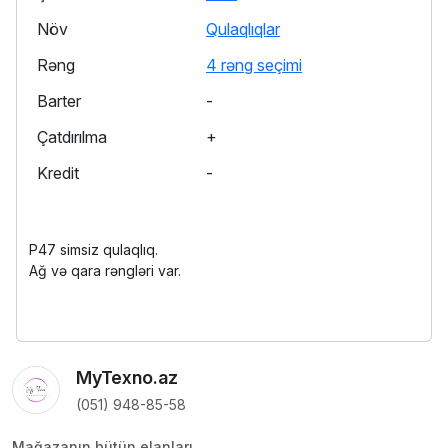
Növ
Qulaqlıqlar
Rəng
4 rəng seçimi
Barter
-
Çatdırılma
+
Kredit
-
P47 simsiz qulaqlıq.
Ağ və qara rəngləri var.
MyTexno.az
(051) 948-85-58
Mağazanın bütün elanları