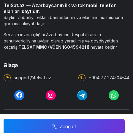
TelSat.az — Azərbaycanın ilk və tək mobil telefon
elanları saytıdır.
Saytın rəhbərliyi reklam bannerlərinin və elanların məzmununa
görə məsuliyyət daşımır.
Servisin inzibatçılığını Azərbaycan Respublikasının
qanunvericiliyinə uyğun olaraq yaradılmış və qeydiyyatdan
keçmiş
TELSAT MMC (VÖEN 1604594211)
həyata keçirir.
Əlaqə
support@telsat.az
+994 77 274-04-44
İstifadəçi razılaşması
Ümumi qaydalar
Məxfilik siyasəti
Zəng et
© 2010 - 2026 TELSAT.AZ. Bütün hüquqlar qorunur.