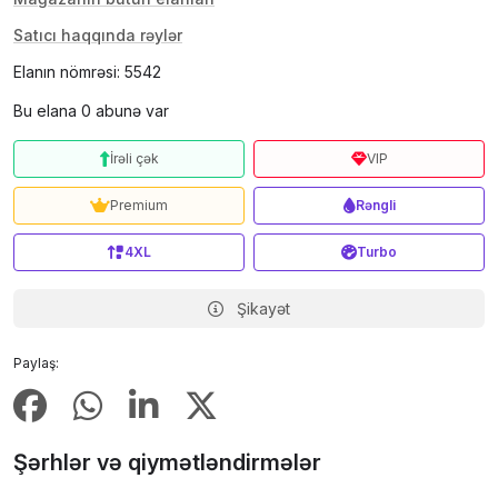
Satıcı haqqında rəylər
Elanın nömrəsi: 5542
Bu elana 0 abunə var
İrəli çək
VIP
Premium
Rəngli
4XL
Turbo
Şikayət
Paylaş:
Şərhlər və qiymətləndirmələr