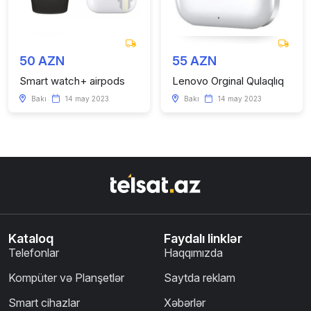
50 AZN
55 AZN
Smart watch+ airpods
Lenovo Orginal Qulaqlıq
Bakı
14 may 2023
Bakı
14 may 2023
Kataloq
Faydalı linklər
Telefonlar
Haqqımızda
Kompüter və Planşetlər
Saytda reklam
Smart cihazlar
Xəbərlər