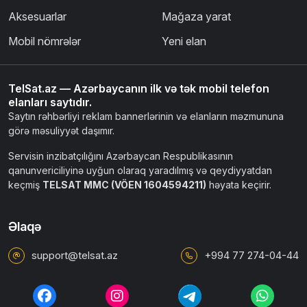
Aksesuarlar
Mağaza yarat
Mobil nömrələr
Yeni elan
TelSat.az — Azərbaycanın ilk və tək mobil telefon
elanları saytıdır.
Saytın rəhbərliyi reklam bannerlərinin və elanların məzmununa
görə məsuliyyət daşımır.
Servisin inzibatçılığını Azərbaycan Respublikasının
qanunvericiliyinə uyğun olaraq yaradılmış və qeydiyyatdan
keçmiş
TELSAT MMC (VÖEN 1604594211)
həyata keçirir.
Əlaqə
support@telsat.az
+994 77 274-04-44