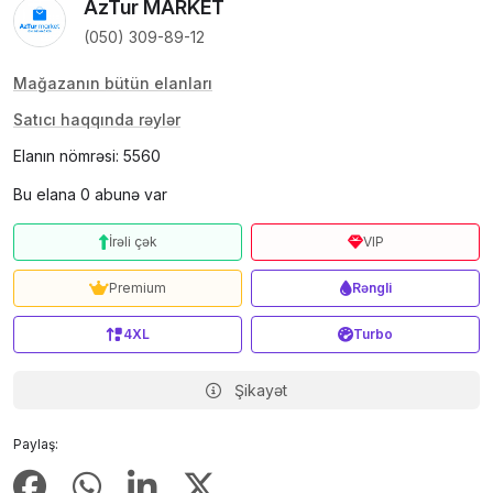
AzTur MARKET
(050) 309-89-12
Mağazanın bütün elanları
Satıcı haqqında rəylər
Elanın nömrəsi: 5560
Bu elana 0 abunə var
İrəli çək
VIP
Premium
Rəngli
4XL
Turbo
Şikayət
Paylaş: