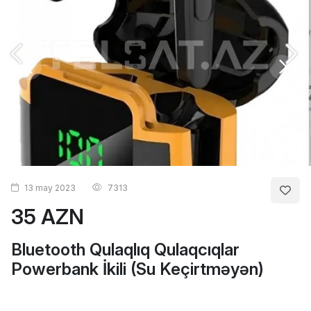
13 may 2023
7313
35 AZN
Bluetooth Qulaqlıq Qulaqcıqlar
Powerbank İkili (Su Keçirtməyən)