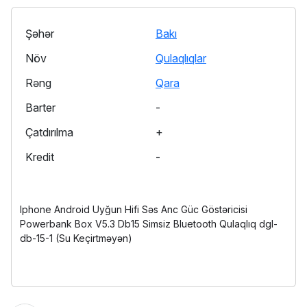
Şəhər
Bakı
Növ
Qulaqlıqlar
Rəng
Qara
Barter
-
Çatdırılma
+
Kredit
-
Iphone Android Uyğun Hifi Səs Anc Güc Göstəricisi
Powerbank Box V5.3 Db15 Simsiz Bluetooth Qulaqlıq dgl-
db-15-1 (Su Keçirtməyən)