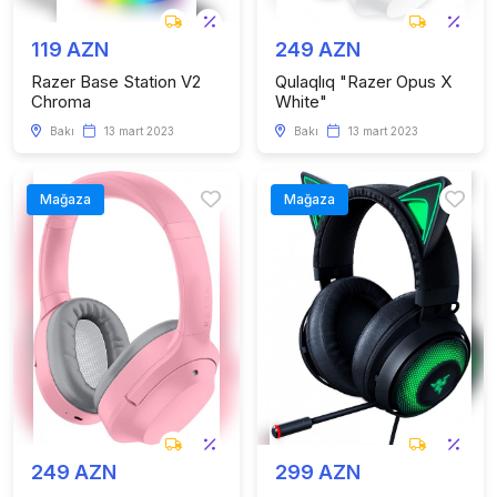
119 AZN
249 AZN
Razer Base Station V2
Qulaqlıq "Razer Opus X
Chroma
White"
Bakı
13 mart 2023
Bakı
13 mart 2023
Mağaza
Mağaza
249 AZN
299 AZN