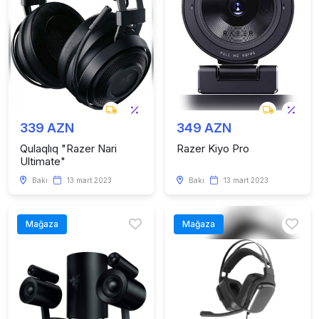
339 AZN
349 AZN
Qulaqlıq "Razer Nari
Razer Kiyo Pro
Ultimate"
Bakı
13 mart 2023
Bakı
13 mart 2023
Mağaza
Mağaza