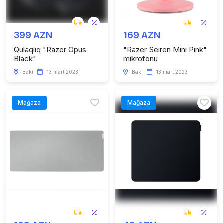
399 AZN
169 AZN
Qulaqlıq "Razer Opus
"Razer Seiren Mini Pink"
Black"
mikrofonu
Bakı
13 mart 2023
Bakı
13 mart 2023
Mağaza
Mağaza