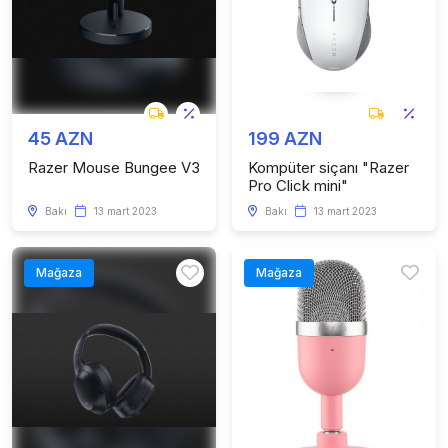
45 AZN
199 AZN
Razer Mouse Bungee V3
Kompüter siçanı "Razer
Pro Click mini"
Bakı
13 mart 2023
Bakı
13 mart 2023
Mağaza
Mağaza