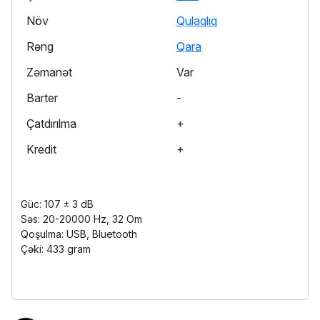
Növ
Qulaqlıq
Rəng
Qara
Zəmanət
Var
Barter
-
Çatdırılma
+
Kredit
+
Güc: 107 ± 3 dB
Səs: 20-20000 Hz, 32 Om
Qoşulma: USB, Bluetooth
Çəki: 433 gram