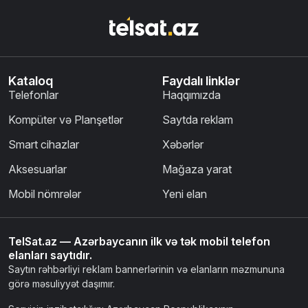
Kataloq
Faydalı linklər
Telefonlar
Haqqımızda
Kompüter və Planşetlər
Saytda reklam
Smart cihazlar
Xəbərlər
Aksesuarlar
Mağaza yarat
Mobil nömrələr
Yeni elan
TelSat.az — Azərbaycanın ilk və tək mobil telefon
elanları saytıdır.
Saytın rəhbərliyi reklam bannerlərinin və elanların məzmununa
görə məsuliyyət daşımır.