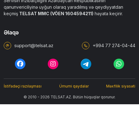
Servisin inzibatçılığını Azərbaycan Respublikasının
qanunvericiliyinə uyğun olaraq yaradılmış və qeydiyyatdan
keçmiş
TELSAT MMC (VÖEN 1604594211)
həyata keçirir.
Əlaqə
support@telsat.az
+994 77 274-04-44
İstifadəçi razılaşması
Ümumi qaydalar
Məxfilik siyasəti
© 2010 - 2026 TELSAT.AZ. Bütün hüquqlar qorunur.