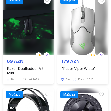
Mağaza
Mağaza
69 AZN
179 AZN
Razer Deathadder V2
"Razer Viper White"
Mini
Bakı
13 mart 2023
Bakı
13 mart 2023
Mağaza
Mağaza