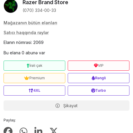
Razer Brand Store
(070) 334-00-33
Mağazanın bütün elanları
Satıcı haqqında rəylər
Elanın nömrəsi: 2069
Bu elana 0 abunə var
İrəli çək
VIP
Premium
Rəngli
4XL
Turbo
Şikayət
Paylaş: