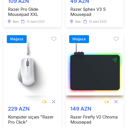
109 AZN
49 AZN
Razer Pro Glide
Razer Sphex V3 S
Mousepad XXL
Mousepad
Bakı
13 mart 2023
Bakı
13 mart 2023
Mağaza
Mağaza
229 AZN
149 AZN
Kompüter siçanı "Razer
Razer Firefly V2 Chroma
Pro Click"
Mousepad