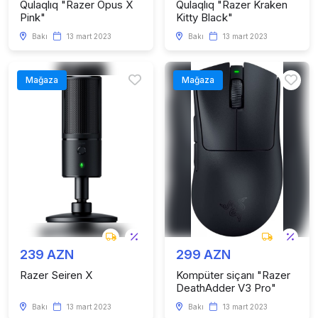
Qulaqlıq "Razer Opus X
Qulaqlıq "Razer Kraken
Pink"
Kitty Black"
Bakı
13 mart 2023
Bakı
13 mart 2023
Mağaza
Mağaza
239 AZN
299 AZN
Razer Seiren X
Kompüter siçanı "Razer
DeathAdder V3 Pro"
Bakı
13 mart 2023
Bakı
13 mart 2023