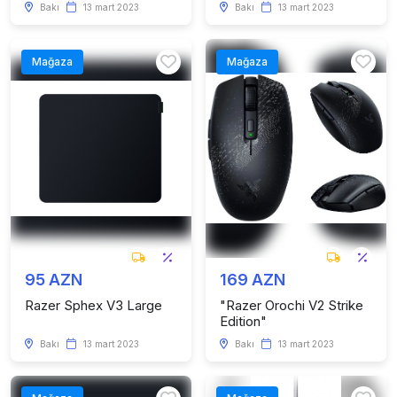
Bakı
13 mart 2023
Bakı
13 mart 2023
Mağaza
Mağaza
95 AZN
169 AZN
Razer Sphex V3 Large
"Razer Orochi V2 Strike
Edition"
Bakı
13 mart 2023
Bakı
13 mart 2023