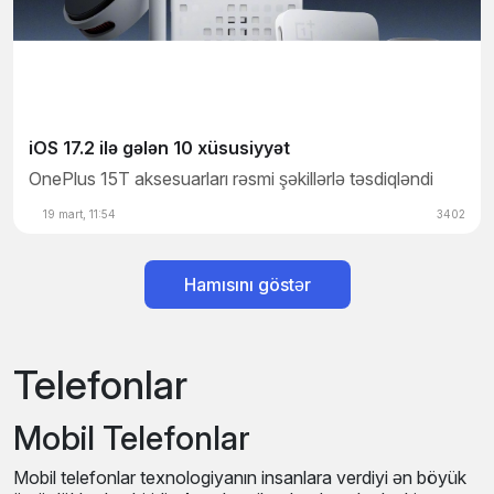
iOS 17.2 ilə gələ
iOS 17.2 ilə gələn 10 xüsusiyyət
OnePlus 15T aksesuarları rəsmi şəkillərlə təsdiqləndi
19 mart, 11:54
3402
18 mart, 10:01
Hamısını göstər
Telefonlar
Mobil Telefonlar
Mobil telefonlar texnologiyanın insanlara verdiyi ən böyük