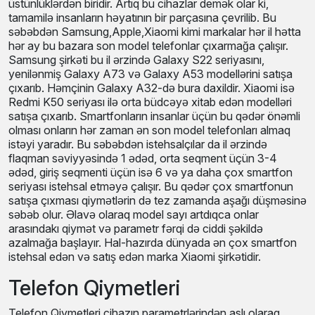
üstünlüklərdən biridir. Artıq bu cihazlar demək olar ki,
tamamilə insanların həyatının bir parçasına çevrilib. Bu
səbəbdən Samsung,Apple,Xiaomi kimi markalar hər il hətta
hər ay bu bazara son model telefonlar çıxarmağa çalışır.
Samsung şirkəti bu il ərzində Galaxy S22 seriyasını,
yenilənmiş Galaxy A73 və Galaxy A53 modellərini satışa
çıxarıb. Həmçinin Galaxy A32-də bura daxildir. Xiaomi isə
Redmi K50 seriyası ilə orta büdcəyə xitab edən modelləri
satışa çıxarıb. Smartfonların insanlar üçün bu qədər önəmli
olması onların hər zaman ən son model telefonları almaq
istəyi yaradır. Bu səbəbdən istehsalçılar da il ərzində
flaqman səviyyəsində 1 ədəd, orta seqment üçün 3-4
ədəd, giriş seqmenti üçün isə 6 və ya daha çox smartfon
seriyası istehsal etməyə çalışır. Bu qədər çox smartfonun
satışa çıxması qiymətlərin də tez zamanda aşağı
düşməsinə səbəb olur. Əlavə olaraq model sayı artdıqca
onlar arasındakı qiymət və parametr fərqi də ciddi şəkildə
azalmağa başlayır. Hal-hazırda dünyada ən çox smartfon
istehsal edən və satış edən marka Xiaomi şirkətidir.
Telefon Qiymetleri