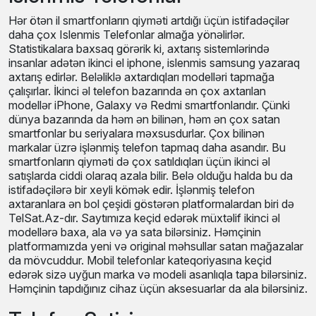
Islenmis Telefonlar
Hər ötən il smartfonların qiyməti artdığı üçün istifadəçilər
daha çox Islenmis Telefonlar almağa yönəlirlər.
Statistikalara baxsaq görərik ki, axtarış sistemlərində
insanlar adətən ikinci el iphone, islenmis samsung yazaraq
axtarış edirlər. Beləliklə axtardıqları modelləri tapmağa
çalışırlar. İkinci əl telefon bazarında ən çox axtarılan
modellər iPhone, Galaxy və Redmi smartfonlarıdır. Çünki
dünya bazarında da həm ən bilinən, həm ən çox satan
smartfonlar bu seriyalara məxsusdurlar. Çox bilinən
markalar üzrə işlənmiş telefon tapmaq daha asandır. Bu
smartfonların qiyməti də çox satıldıqları üçün ikinci əl
satışlarda ciddi olaraq azala bilir. Belə olduğu halda bu da
istifadəçilərə bir xeyli kömək edir. İşlənmiş telefon
axtaranlara ən bol çeşidi göstərən platformalardan biri də
TelSat.Az-dır. Saytımıza keçid edərək müxtəlif ikinci əl
modellərə baxa, ala və ya sata bilərsiniz. Həmçinin
platformamızda yeni və original məhsullar satan mağazalar
da mövcuddur. Mobil telefonlar kateqoriyasına keçid
edərək sizə uyğun marka və modeli asanlıqla tapa bilərsiniz.
Həmçinin tapdığınız cihaz üçün aksesuarlar da ala
bilərsiniz.