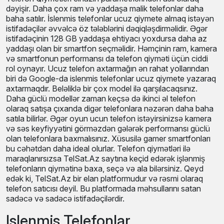
Telefon Qiymetleri cihazın parametrlərindən aslı olaraq
dəyişir. Daha çox ram və yaddaşa malik telefonlar daha
baha satılır. İslenmis telefonlar ucuz qiymete almaq istəyən
istifadəçilər əvvəlcə öz tələblərini dəqiqləşdirməlidir. Əgər
istifadəçinin 128 GB yaddaşa ehtiyacı yoxdursa daha az
yaddaşı olan bir smartfon seçməlidir. Həmçinin ram, kamera
və smartfonun performansı da telefon qiyməti üçün ciddi
rol oynayır. Ucuz telefon axtarmağın ən rahat yollarından
biri də Google-da islenmis telefonlar ucuz qiymete yazaraq
axtarmaqdır. Beləliklə bir çox model ilə qarşılacaqsınız.
Daha güclü modellər zaman keçsə də ikinci əl telefon
olaraq satışa çıxanda digər telefonlara nəzərən daha baha
satıla bilirlər. Əgər oyun ucun telefon istəyirsinizsə kamera
və səs keyfiyyətini görməzdən gələrək performansı güclü
olan telefonlara baxmalısınız. Xüsusilə gamer smartfonları
bu cəhətdən daha ideal olurlar. Telefon qiymətləri ilə
maraqlanırsızsa TelSat.Az saytına keçid edərək işlənmiş
telefonların qiymətinə baxa, seçə və ala bilərsiniz. Qeyd
edək ki, TelSat.Az bir elan platformudur və rəsmi olaraq
telefon satıcısı deyil. Bu platformada məhsullarını satan
sadəcə və sadəcə istifadəçilərdir.