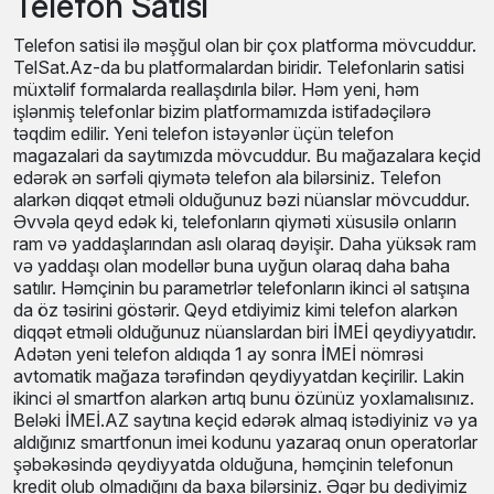
Telefon Satisi
Telefon satisi ilə məşğul olan bir çox platforma mövcuddur.
TelSat.Az-da bu platformalardan biridir. Telefonlarin satisi
müxtəlif formalarda reallaşdırıla bilər. Həm yeni, həm
işlənmiş telefonlar bizim platformamızda istifadəçilərə
təqdim edilir. Yeni telefon istəyənlər üçün telefon
magazalari da saytımızda mövcuddur. Bu mağazalara
keçid edərək ən sərfəli qiymətə telefon ala bilərsiniz.
Telefon alarkən diqqət etməli olduğunuz bəzi nüanslar
mövcuddur. Əvvəla qeyd edək ki, telefonların qiyməti
xüsusilə onların ram və yaddaşlarından aslı olaraq dəyişir.
Daha yüksək ram və yaddaşı olan modellər buna uyğun
olaraq daha baha satılır. Həmçinin bu parametrlər
telefonların ikinci əl satışına da öz təsirini göstərir. Qeyd
etdiyimiz kimi telefon alarkən diqqət etməli olduğunuz
nüanslardan biri İMEİ qeydiyyatıdır. Adətən yeni telefon
aldıqda 1 ay sonra İMEİ nömrəsi avtomatik mağaza
tərəfindən qeydiyyatdan keçirilir. Lakin ikinci əl smartfon
alarkən artıq bunu özünüz yoxlamalısınız. Beləki İMEİ.AZ
saytına keçid edərək almaq istədiyiniz və ya aldığınız