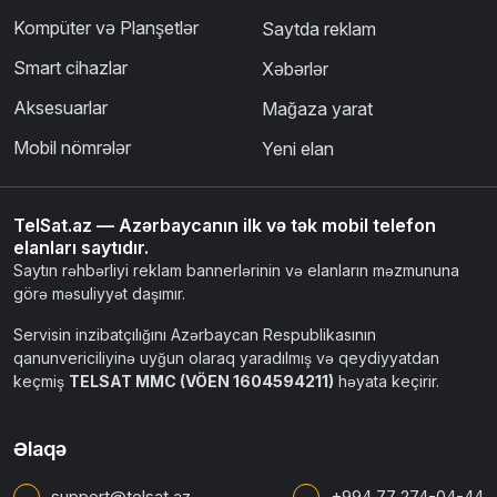
Kataloq
Faydalı linklər
Telefonlar
Haqqımızda
Kompüter və Planşetlər
Saytda reklam
Smart cihazlar
Xəbərlər
Aksesuarlar
Mağaza yarat
Mobil nömrələr
Yeni elan
TelSat.az — Azərbaycanın ilk və tək mobil telefon
elanları saytıdır.
Saytın rəhbərliyi reklam bannerlərinin və elanların məzmununa
görə məsuliyyət daşımır.
Servisin inzibatçılığını Azərbaycan Respublikasının
qanunvericiliyinə uyğun olaraq yaradılmış və qeydiyyatdan
keçmiş
TELSAT MMC (VÖEN 1604594211)
həyata keçirir.