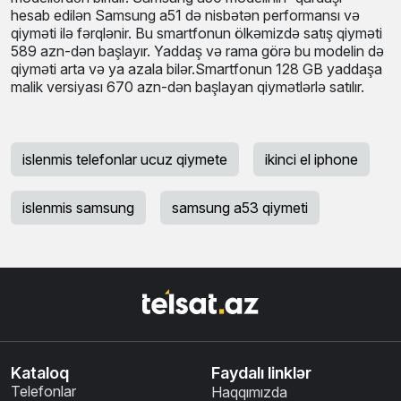
qiyməti də arta bilir. Gündəlik istifadə üçün normal hesab
edilən bu model nəinki bizdə, qlobal bazarda da ən çox
satış edən modellərdən biridir. Samsung a50 modelinin
“qardaşı” hesab edilən Samsung a51 də nisbətən
performansı və qiyməti ilə fərqlənir. Bu smartfonun
ölkəmizdə satış qiyməti 589 azn-dən başlayır. Yaddaş və
rama görə bu modelin də qiyməti arta və ya azala
bilər.Smartfonun 128 GB yaddaşa malik versiyası 670 azn-
dən başlayan qiymətlərlə satılır.
islenmis telefonlar ucuz qiymete
ikinci el iphone
islenmis samsung
samsung a53 qiymeti