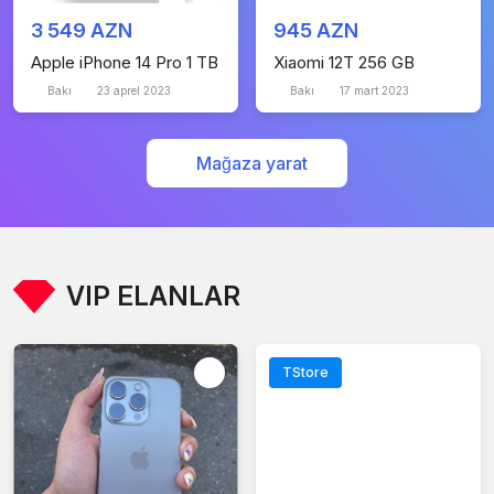
3 549 AZN
945 AZN
Apple iPhone 14 Pro 1 TB
Xiaomi 12T 256 GB
Bakı
23 aprel 2023
Bakı
17 mart 2023
Mağaza yarat
VIP ELANLAR
TStore