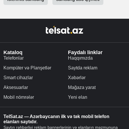
satışdadır. Qeyd edək ki, smartfonun yaddaş səbəbilə satış
qiyməti də arta bilir. Gündəlik istifadə üçün normal hesab
edilən bu model nəinki bizdə, qlobal bazarda da ən çox
satış edən modellərdən biridir. Samsung a50 modelinin
“qardaşı” hesab edilən Samsung a51 də nisbətən
performansı və qiyməti ilə fərqlənir. Bu smartfonun
ölkəmizdə satış qiyməti 589 azn-dən başlayır. Yaddaş və
rama görə bu modelin də qiyməti arta və ya azala
bilər.Smartfonun 128 GB yaddaşa malik versiyası 670 azn-
dən başlayan qiymətlərlə satılır.
islenmis telefonlar ucuz qiymete
ikinci el iphone
islenmis samsung
samsung a53 qiymeti