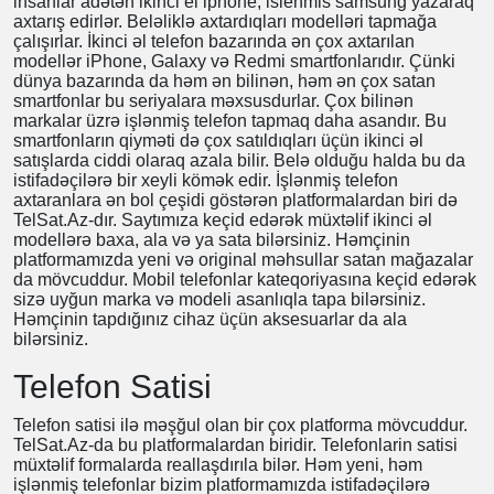
Islenmis Telefonlar
Hər ötən il smartfonların qiyməti artdığı üçün istifadəçilər
daha çox Islenmis Telefonlar almağa yönəlirlər.
Statistikalara baxsaq görərik ki, axtarış sistemlərində
insanlar adətən ikinci el iphone, islenmis samsung yazaraq
axtarış edirlər. Beləliklə axtardıqları modelləri tapmağa
çalışırlar. İkinci əl telefon bazarında ən çox axtarılan
modellər iPhone, Galaxy və Redmi smartfonlarıdır. Çünki
dünya bazarında da həm ən bilinən, həm ən çox satan
smartfonlar bu seriyalara məxsusdurlar. Çox bilinən
markalar üzrə işlənmiş telefon tapmaq daha asandır. Bu
smartfonların qiyməti də çox satıldıqları üçün ikinci əl
satışlarda ciddi olaraq azala bilir. Belə olduğu halda bu da
istifadəçilərə bir xeyli kömək edir. İşlənmiş telefon
axtaranlara ən bol çeşidi göstərən platformalardan biri də
TelSat.Az-dır. Saytımıza keçid edərək müxtəlif ikinci əl
modellərə baxa, ala və ya sata bilərsiniz. Həmçinin
platformamızda yeni və original məhsullar satan mağazalar
da mövcuddur. Mobil telefonlar kateqoriyasına keçid
edərək sizə uyğun marka və modeli asanlıqla tapa bilərsiniz.
Həmçinin tapdığınız cihaz üçün aksesuarlar da ala