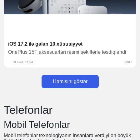
iOS 17.2 ilə gələ
iOS 17.2 ilə gələn 10 xüsusiyyət
OnePlus 15T aksesuarları rəsmi şəkillərlə təsdiqləndi
19 mart, 11:54
3387
18 mart, 10:01
Hamısını göstər
Telefonlar
Mobil Telefonlar