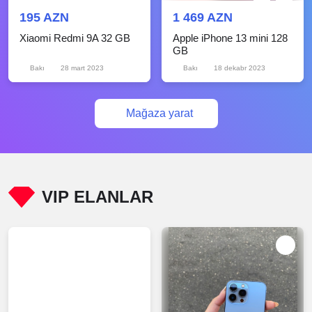
195 AZN
1 469 AZN
Xiaomi Redmi 9A 32 GB
Apple iPhone 13 mini 128
GB
Bakı
28 mart 2023
Bakı
18 dekabr 2023
Mağaza yarat
VIP ELANLAR