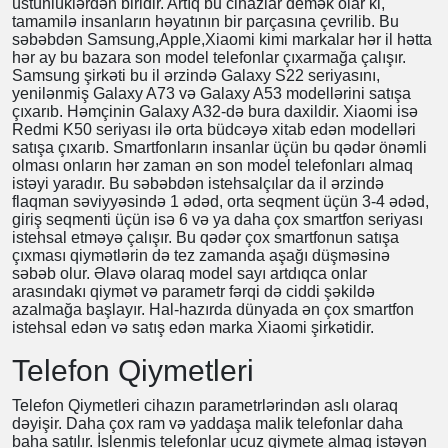
Mobil telefonlar texnologiyanın insanlara verdiyi ən böyük
üstünlüklərdən biridir. Artıq bu cihazlar demək olar ki,
tamamilə insanların həyatının bir parçasına çevrilib. Bu
səbəbdən Samsung,Apple,Xiaomi kimi markalar hər il hətta
hər ay bu bazara son model telefonlar çıxarmağa çalışır.
Samsung şirkəti bu il ərzində Galaxy S22 seriyasını,
yenilənmiş Galaxy A73 və Galaxy A53 modellərini satışa
çıxarıb. Həmçinin Galaxy A32-də bura daxildir. Xiaomi isə
Redmi K50 seriyası ilə orta büdcəyə xitab edən modelləri
satışa çıxarıb. Smartfonların insanlar üçün bu qədər önəmli
olması onların hər zaman ən son model telefonları almaq
istəyi yaradır. Bu səbəbdən istehsalçılar da il ərzində
flaqman səviyyəsində 1 ədəd, orta seqment üçün 3-4
ədəd, giriş seqmenti üçün isə 6 və ya daha çox smartfon
seriyası istehsal etməyə çalışır. Bu qədər çox smartfonun
satışa çıxması qiymətlərin də tez zamanda aşağı
düşməsinə səbəb olur. Əlavə olaraq model sayı artdıqca
onlar arasındakı qiymət və parametr fərqi də ciddi şəkildə
azalmağa başlayır. Hal-hazırda dünyada ən çox smartfon
istehsal edən və satış edən marka Xiaomi şirkətidir.
Telefon Qiymetleri