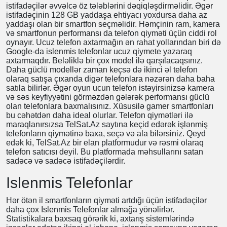
Telefon Qiymetleri cihazın parametrlərindən aslı olaraq
dəyişir. Daha çox ram və yaddaşa malik telefonlar daha
baha satılır. İslenmis telefonlar ucuz qiymete almaq istəyən
istifadəçilər əvvəlcə öz tələblərini dəqiqləşdirməlidir. Əgər
istifadəçinin 128 GB yaddaşa ehtiyacı yoxdursa daha az
yaddaşı olan bir smartfon seçməlidir. Həmçinin ram, kamera
və smartfonun performansı da telefon qiyməti üçün ciddi
rol oynayır. Ucuz telefon axtarmağın ən rahat yollarından
biri də Google-da islenmis telefonlar ucuz qiymete yazaraq
axtarmaqdır. Beləliklə bir çox model ilə qarşılacaqsınız.
Daha güclü modellər zaman keçsə də ikinci əl telefon
olaraq satışa çıxanda digər telefonlara nəzərən daha baha
satıla bilirlər. Əgər oyun ucun telefon istəyirsinizsə kamera
və səs keyfiyyətini görməzdən gələrək performansı güclü
olan telefonlara baxmalısınız. Xüsusilə gamer smartfonları
bu cəhətdən daha ideal olurlar. Telefon qiymətləri ilə
maraqlanırsızsa TelSat.Az saytına keçid edərək işlənmiş
telefonların qiymətinə baxa, seçə və ala bilərsiniz. Qeyd
edək ki, TelSat.Az bir elan platformudur və rəsmi olaraq
telefon satıcısı deyil. Bu platformada məhsullarını satan
sadəcə və sadəcə istifadəçilərdir.