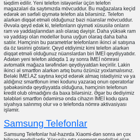
bilərsiniz.
Telefon Satisi
Telefon satisi ilə məşğul olan bir çox platforma mövcuddur.
TelSat.Az-da bu platformalardan biridir. Telefonlarin satisi
müxtəlif formalarda reallaşdırıla bilər. Həm yeni, həm
işlənmiş telefonlar bizim platformamızda istifadəçilərə
təqdim edilir. Yeni telefon istəyənlər üçün telefon
magazalari da saytımızda mövcuddur. Bu mağazalara
keçid edərək ən sərfəli qiymətə telefon ala bilərsiniz.
Telefon alarkən diqqət etməli olduğunuz bəzi nüanslar
mövcuddur. Əvvəla qeyd edək ki, telefonların qiyməti
xüsusilə onların ram və yaddaşlarından aslı olaraq dəyişir.
Daha yüksək ram və yaddaşı olan modellər buna uyğun
olaraq daha baha satılır. Həmçinin bu parametrlər
telefonların ikinci əl satışına da öz təsirini göstərir. Qeyd
etdiyimiz kimi telefon alarkən diqqət etməli olduğunuz
nüanslardan biri İMEİ qeydiyyatıdır. Adətən yeni telefon
aldıqda 1 ay sonra İMEİ nömrəsi avtomatik mağaza
tərəfindən qeydiyyatdan keçirilir. Lakin ikinci əl smartfon
alarkən artıq bunu özünüz yoxlamalısınız. Beləki İMEİ.AZ