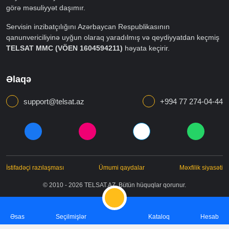
Kataloq
Faydalı linklər
Telefonlar
Haqqımızda
Kompüter və Planşetlər
Saytda reklam
Smart cihazlar
Xəbərlər
Aksesuarlar
Mağaza yarat
Mobil nömrələr
Yeni elan
TelSat.az — Azərbaycanın ilk və tək mobil telefon
elanları saytıdır.
Saytın rəhbərliyi reklam bannerlərinin və elanların məzmununa
görə məsuliyyət daşımır.
Servisin inzibatçılığını Azərbaycan Respublikasının
qanunvericiliyinə uyğun olaraq yaradılmış və qeydiyyatdan
keçmiş
TELSAT MMC (VÖEN 1604594211)
həyata keçirir.