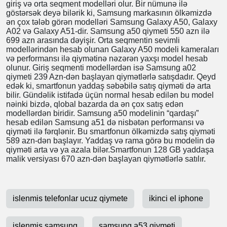
Həmçinin ölkəmizdə Samsung-a məxsus Galaxy Z Flip və
Galaxy Z Fold kimi qatlana bilən ekranlı modellər də
satılır.Bu modellər əsasən 2500 Azn-dən daha baha
qiymətə satılırlar. Həmçinin Galaxy S22 seriyası bu il
ölkəmizdə 2000 azn-dən başlayan qiymətlərlə satışdadır.
Bu smartfon seriyasını alanlara Samsung-un yeni şarj
cihazı və Galaxy Buds qulaqlıqları da hədiyyə edilir.
Samsung bir çox ölkədə bu tip kampaniyalar keçirir.
Ucuz Telefonlar
Ucuz telefonlar dedikdə ağla ilk gələn smartfon
markalarının giriş və orta seqment modelləri olur. Bir
nümunə ilə göstərsək deyə bilərik ki, Samsung markasının
ölkəmizdə ən çox tələb görən modelləri Samsung Galaxy
A50, Galaxy A02 və Galaxy A51-dir. Samsung a50 qiymeti
550 azn ilə 699 azn arasında dəyişir. Orta seqmentin
sevimli modellərindən hesab olunan Galaxy A50 modeli
kameraları və performansı ilə qiymətinə nəzərən yaxşı
model hesab olunur. Giriş seqmenti modellərdən isə
Samsung a02 qiymeti 239 Azn-dən başlayan qiymətlərlə