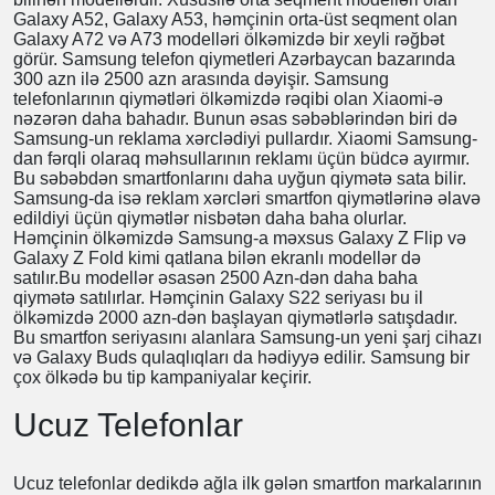
saytına keçid edərək almaq istədiyiniz və ya aldığınız
smartfonun imei kodunu yazaraq onun operatorlar
şəbəkəsində qeydiyyatda olduğuna, həmçinin telefonun
kredit olub olmadığını da baxa bilərsiniz. Əgər bu dediyimiz
tələbləri smartfon ödəmirsə onda cihazın İMEİ kodu qara
siyahıya salınmış olur və o telefonda nömrə aktivasiyası
işləmir.
Samsung Telefonlar
Samsung Telefonlar hal-hazırda Xiaomi-dən sonra ən çox
bilinən modellərdir. Xüsusilə orta seqment modelləri olan
Galaxy A52, Galaxy A53, həmçinin orta-üst seqment olan
Galaxy A72 və A73 modelləri ölkəmizdə bir xeyli rəğbət
görür. Samsung telefon qiymetleri Azərbaycan bazarında
300 azn ilə 2500 azn arasında dəyişir. Samsung
telefonlarının qiymətləri ölkəmizdə rəqibi olan Xiaomi-ə
nəzərən daha bahadır. Bunun əsas səbəblərindən biri də
Samsung-un reklama xərclədiyi pullardır. Xiaomi Samsung-
dan fərqli olaraq məhsullarının reklamı üçün büdcə ayırmır.
Bu səbəbdən smartfonlarını daha uyğun qiymətə sata bilir.
Samsung-da isə reklam xərcləri smartfon qiymətlərinə
əlavə edildiyi üçün qiymətlər nisbətən daha baha olurlar.