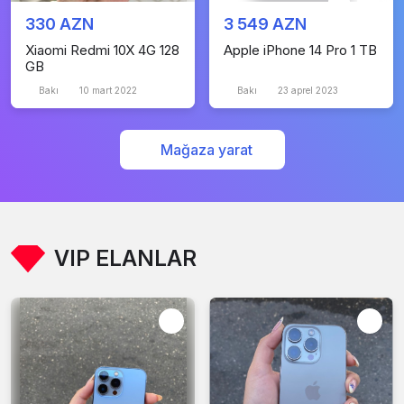
330 AZN
3 549 AZN
Xiaomi Redmi 10X 4G 128
Apple iPhone 14 Pro 1 TB
GB
Bakı
10 mart 2022
Bakı
23 aprel 2023
Mağaza yarat
VIP ELANLAR