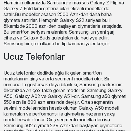
Həmçinin ölkəmizdə Samsung-a məxsus Galaxy Z Flip və
Galaxy Z Fold kimi qatlana bilən ekranlı modellər də
satılır.Bu modellər əsasən 2500 Azn-dən daha baha
qiymətə satılırlar. Həmçinin Galaxy S22 seriyası bu il
ölkəmizdə 2000 azn-dən başlayan qiymətlərlə satışdadır.
Bu smartfon seriyasını alanlara Samsung-un yeni şarj
cihazı və Galaxy Buds qulaqlıqları da hədiyyə edilir.
Samsung bir çox ölkədə bu tip kampaniyalar keçirir.
Ucuz Telefonlar
Ucuz telefonlar dedikdə ağla ilk gələn smartfon
markalarının giriş və orta seqment modelləri olur. Bir
nümunə ilə göstərsək deyə bilərik ki, Samsung markasının
ölkəmizdə ən çox tələb görən modelləri Samsung Galaxy
A50, Galaxy A02 və Galaxy A51-dir. Samsung a50 qiymeti
550 azn ilə 699 azn arasında dəyişir. Orta seqmentin
sevimli modellərindən hesab olunan Galaxy A50 modeli
kameraları və performansı ilə qiymətinə nəzərən yaxşı
model hesab olunur. Giriş seqmenti modellərdən isə
Samsung a02 qiymeti 239 Azn-dən başlayan qiymətlərlə