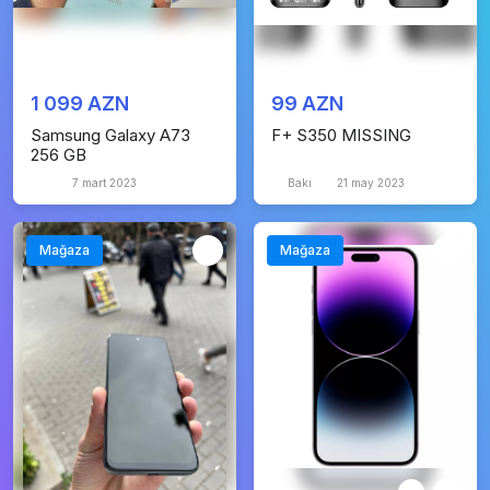
1 099 AZN
99 AZN
Samsung Galaxy A73
F+ S350 MISSING
256 GB
7 mart 2023
Bakı
21 may 2023
Mağaza
Mağaza