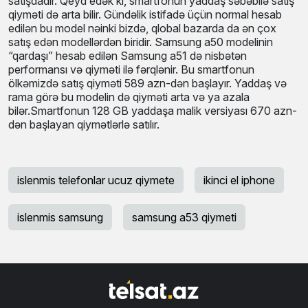
satışdadır. Qeyd edək ki, smartfonun yaddaş səbəbilə satış
qiyməti də arta bilir. Gündəlik istifadə üçün normal hesab
edilən bu model nəinki bizdə, qlobal bazarda da ən çox
satış edən modellərdən biridir. Samsung a50 modelinin
“qardaşı” hesab edilən Samsung a51 də nisbətən
performansı və qiyməti ilə fərqlənir. Bu smartfonun
ölkəmizdə satış qiyməti 589 azn-dən başlayır. Yaddaş və
rama görə bu modelin də qiyməti arta və ya azala
bilər.Smartfonun 128 GB yaddaşa malik versiyası 670 azn-
dən başlayan qiymətlərlə satılır.
islenmis telefonlar ucuz qiymete
ikinci el iphone
islenmis samsung
samsung a53 qiymeti