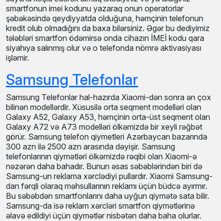
saytına keçid edərək almaq istədiyiniz və ya aldığınız
smartfonun imei kodunu yazaraq onun operatorlar
şəbəkəsində qeydiyyatda olduğuna, həmçinin telefonun
kredit olub olmadığını da baxa bilərsiniz. Əgər bu dediyimiz
tələbləri smartfon ödəmirsə onda cihazın İMEİ kodu qara
siyahıya salınmış olur və o telefonda nömrə aktivasiyası
işləmir.
Samsung Telefonlar
Samsung Telefonlar hal-hazırda Xiaomi-dən sonra ən çox
bilinən modellərdir. Xüsusilə orta seqment modelləri olan
Galaxy A52, Galaxy A53, həmçinin orta-üst seqment olan
Galaxy A72 və A73 modelləri ölkəmizdə bir xeyli rəğbət
görür. Samsung telefon qiymetleri Azərbaycan bazarında
300 azn ilə 2500 azn arasında dəyişir. Samsung
telefonlarının qiymətləri ölkəmizdə rəqibi olan Xiaomi-ə
nəzərən daha bahadır. Bunun əsas səbəblərindən biri də
Samsung-un reklama xərclədiyi pullardır. Xiaomi Samsung-
dan fərqli olaraq məhsullarının reklamı üçün büdcə ayırmır.
Bu səbəbdən smartfonlarını daha uyğun qiymətə sata bilir.
Samsung-da isə reklam xərcləri smartfon qiymətlərinə
əlavə edildiyi üçün qiymətlər nisbətən daha baha olurlar.