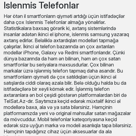
Islenmis Telefonlar
Hər ötən il smartfonların qiyməti artdığı üçün istifadəçilər
daha çox Islenmis Telefonlar almağa yönəlirlər.
Statistikalara baxsaq görərik ki, axtarış sistemlərində
insanlar adətən ikinci el iphone, islenmis samsung yazaraq
axtarış edirlər. Beləliklə axtardıqları modelləri tapmağa
çalışırlar. İkinci əl telefon bazarında ən çox axtarılan
modellər iPhone, Galaxy və Redmi smartfonlarıdır. Çünki
dünya bazarında da həm ən bilinən, həm ən çox satan
smartfonlar bu seriyalara məxsusdurlar. Çox bilinən
markalar üzrə işlənmiş telefon tapmaq daha asandır. Bu
smartfonların qiyməti də çox satıldıqları üçün ikinci əl
satışlarda ciddi olaraq azala bilir. Belə olduğu halda bu da
istifadəçilərə bir xeyli kömək edir. İşlənmiş telefon
axtaranlara ən bol çeşidi göstərən platformalardan biri də
TelSat.Az-dır. Saytımıza keçid edərək müxtəlif ikinci əl
modellərə baxa, ala və ya sata bilərsiniz. Həmçinin
platformamızda yeni və original məhsullar satan mağazalar
da mövcuddur. Mobil telefonlar kateqoriyasına keçid
edərək sizə uyğun marka və modeli asanlıqla tapa bilərsiniz.
Həmçinin tapdığınız cihaz üçün aksesuarlar da ala