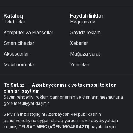
Kataloq
Faydalı linklər
Telefonlar
Haqqımızda
Kompüter və Planşetlər
Saytda reklam
Smart cihazlar
Xəbərlər
Aksesuarlar
Mağaza yarat
Mobil nömrələr
Yeni elan
TelSat.az — Azərbaycanın ilk və tək mobil telefon
elanları saytıdır.
Saytın rəhbərliyi reklam bannerlərinin və elanların məzmununa
görə məsuliyyət daşımır.
Servisin inzibatçılığını Azərbaycan Respublikasının
qanunvericiliyinə uyğun olaraq yaradılmış və qeydiyyatdan
keçmiş
TELSAT MMC (VÖEN 1604594211)
həyata keçirir.