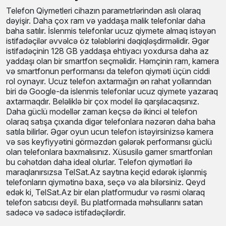
Telefon Qiymetleri cihazın parametrlərindən aslı olaraq
dəyişir. Daha çox ram və yaddaşa malik telefonlar daha
baha satılır. İslenmis telefonlar ucuz qiymete almaq istəyən
istifadəçilər əvvəlcə öz tələblərini dəqiqləşdirməlidir. Əgər
istifadəçinin 128 GB yaddaşa ehtiyacı yoxdursa daha az
yaddaşı olan bir smartfon seçməlidir. Həmçinin ram, kamera
və smartfonun performansı da telefon qiyməti üçün ciddi
rol oynayır. Ucuz telefon axtarmağın ən rahat yollarından
biri də Google-da islenmis telefonlar ucuz qiymete yazaraq
axtarmaqdır. Beləliklə bir çox model ilə qarşılacaqsınız.
Daha güclü modellər zaman keçsə də ikinci əl telefon
olaraq satışa çıxanda digər telefonlara nəzərən daha baha
satıla bilirlər. Əgər oyun ucun telefon istəyirsinizsə kamera
və səs keyfiyyətini görməzdən gələrək performansı güclü
olan telefonlara baxmalısınız. Xüsusilə gamer smartfonları
bu cəhətdən daha ideal olurlar. Telefon qiymətləri ilə
maraqlanırsızsa TelSat.Az saytına keçid edərək işlənmiş
telefonların qiymətinə baxa, seçə və ala bilərsiniz. Qeyd
edək ki, TelSat.Az bir elan platformudur və rəsmi olaraq
telefon satıcısı deyil. Bu platformada məhsullarını satan
sadəcə və sadəcə istifadəçilərdir.