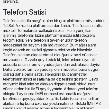
bilərsiniz.
Telefon Satisi
Telefon satisi ilə məşğul olan bir çox platforma mövcuddur.
TelSat.Az-da bu platformalardan biridir. Telefonlarin satisi
müxtəlif formalarda reallaşdırıla bilər. Həm yeni, həm
işlənmiş telefonlar bizim platformamızda istifadəçilərə
təqdim edilir. Yeni telefon istəyənlər üçün telefon
magazalari da saytımızda mövcuddur. Bu mağazalara
keçid edərək ən sərfəli qiymətə telefon ala bilərsiniz.
Telefon alarkən diqqət etməli olduğunuz bəzi nüanslar
mövcuddur. Əvvəla qeyd edək ki, telefonların qiyməti
xüsusilə onların ram və yaddaşlarından aslı olaraq dəyişir.
Daha yüksək ram və yaddaşı olan modellər buna uyğun
olaraq daha baha satılır. Həmçinin bu parametrlər
telefonların ikinci əl satışına da öz təsirini göstərir. Qeyd
etdiyimiz kimi telefon alarkən diqqət etməli olduğunuz
nüanslardan biri İMEİ qeydiyyatıdır. Adətən yeni telefon
aldıqda 1 ay sonra İMEİ nömrəsi avtomatik mağaza
tərəfindən qeydiyyatdan keçirilir. Lakin ikinci əl smartfon
alarkən artıq bunu özünüz yoxlamalısınız. Beləki İMEİ.AZ