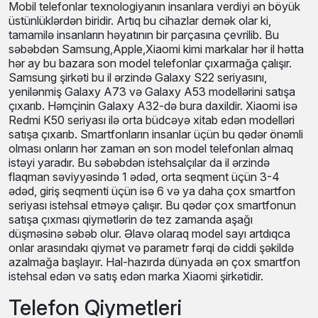
Mobil telefonlar texnologiyanın insanlara verdiyi ən böyük
üstünlüklərdən biridir. Artıq bu cihazlar demək olar ki,
tamamilə insanların həyatının bir parçasına çevrilib. Bu
səbəbdən Samsung,Apple,Xiaomi kimi markalar hər il hətta
hər ay bu bazara son model telefonlar çıxarmağa çalışır.
Samsung şirkəti bu il ərzində Galaxy S22 seriyasını,
yenilənmiş Galaxy A73 və Galaxy A53 modellərini satışa
çıxarıb. Həmçinin Galaxy A32-də bura daxildir. Xiaomi isə
Redmi K50 seriyası ilə orta büdcəyə xitab edən modelləri
satışa çıxarıb. Smartfonların insanlar üçün bu qədər önəmli
olması onların hər zaman ən son model telefonları almaq
istəyi yaradır. Bu səbəbdən istehsalçılar da il ərzində
flaqman səviyyəsində 1 ədəd, orta seqment üçün 3-4
ədəd, giriş seqmenti üçün isə 6 və ya daha çox smartfon
seriyası istehsal etməyə çalışır. Bu qədər çox smartfonun
satışa çıxması qiymətlərin də tez zamanda aşağı
düşməsinə səbəb olur. Əlavə olaraq model sayı artdıqca
onlar arasındakı qiymət və parametr fərqi də ciddi şəkildə
azalmağa başlayır. Hal-hazırda dünyada ən çox smartfon
istehsal edən və satış edən marka Xiaomi şirkətidir.
Telefon Qiymetleri