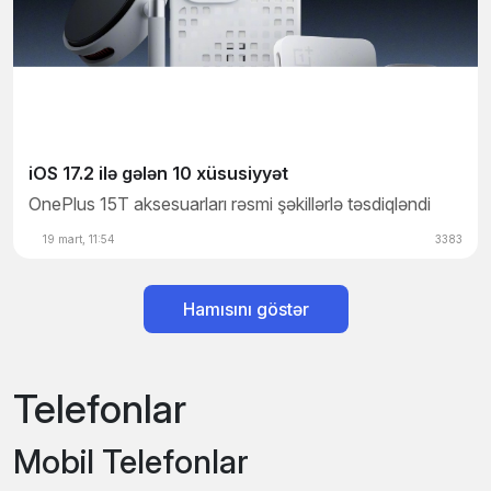
iOS 17.2 ilə gələ
iOS 17.2 ilə gələn 10 xüsusiyyət
OnePlus 15T aksesuarları rəsmi şəkillərlə təsdiqləndi
19 mart, 11:54
3383
18 mart, 10:01
Hamısını göstər
Telefonlar
Mobil Telefonlar