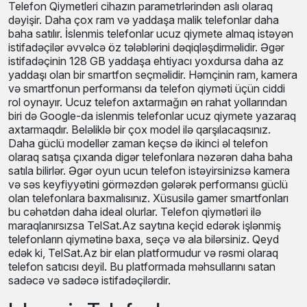
Telefon Qiymetleri cihazın parametrlərindən aslı olaraq
dəyişir. Daha çox ram və yaddaşa malik telefonlar daha
baha satılır. İslenmis telefonlar ucuz qiymete almaq istəyən
istifadəçilər əvvəlcə öz tələblərini dəqiqləşdirməlidir. Əgər
istifadəçinin 128 GB yaddaşa ehtiyacı yoxdursa daha az
yaddaşı olan bir smartfon seçməlidir. Həmçinin ram, kamera
və smartfonun performansı da telefon qiyməti üçün ciddi
rol oynayır. Ucuz telefon axtarmağın ən rahat yollarından
biri də Google-da islenmis telefonlar ucuz qiymete yazaraq
axtarmaqdır. Beləliklə bir çox model ilə qarşılacaqsınız.
Daha güclü modellər zaman keçsə də ikinci əl telefon
olaraq satışa çıxanda digər telefonlara nəzərən daha baha
satıla bilirlər. Əgər oyun ucun telefon istəyirsinizsə kamera
və səs keyfiyyətini görməzdən gələrək performansı güclü
olan telefonlara baxmalısınız. Xüsusilə gamer smartfonları
bu cəhətdən daha ideal olurlar. Telefon qiymətləri ilə
maraqlanırsızsa TelSat.Az saytına keçid edərək işlənmiş
telefonların qiymətinə baxa, seçə və ala bilərsiniz. Qeyd
edək ki, TelSat.Az bir elan platformudur və rəsmi olaraq
telefon satıcısı deyil. Bu platformada məhsullarını satan
sadəcə və sadəcə istifadəçilərdir.