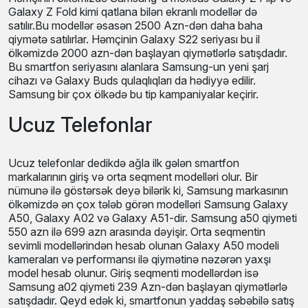
Galaxy Z Fold kimi qatlana bilən ekranlı modellər də
satılır.Bu modellər əsasən 2500 Azn-dən daha baha
qiymətə satılırlar. Həmçinin Galaxy S22 seriyası bu il
ölkəmizdə 2000 azn-dən başlayan qiymətlərlə satışdadır.
Bu smartfon seriyasını alanlara Samsung-un yeni şarj
cihazı və Galaxy Buds qulaqlıqları da hədiyyə edilir.
Samsung bir çox ölkədə bu tip kampaniyalar keçirir.
Ucuz Telefonlar
Ucuz telefonlar dedikdə ağla ilk gələn smartfon
markalarının giriş və orta seqment modelləri olur. Bir
nümunə ilə göstərsək deyə bilərik ki, Samsung markasının
ölkəmizdə ən çox tələb görən modelləri Samsung Galaxy
A50, Galaxy A02 və Galaxy A51-dir. Samsung a50 qiymeti
550 azn ilə 699 azn arasında dəyişir. Orta seqmentin
sevimli modellərindən hesab olunan Galaxy A50 modeli
kameraları və performansı ilə qiymətinə nəzərən yaxşı
model hesab olunur. Giriş seqmenti modellərdən isə
Samsung a02 qiymeti 239 Azn-dən başlayan qiymətlərlə
satışdadır. Qeyd edək ki, smartfonun yaddaş səbəbilə satış