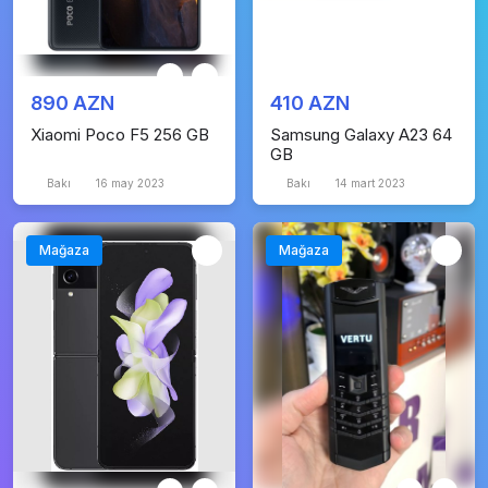
890 AZN
410 AZN
Xiaomi Poco F5 256 GB
Samsung Galaxy A23 64
GB
Bakı
16 may 2023
Bakı
14 mart 2023
Mağaza
Mağaza