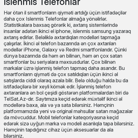
Islenmis Telefonlar
Hər ötən il smartfonların qiyməti artdığı üçün istifadəçilər
daha çox Islenmis Telefonlar almağa yönəlirlər.
Statistikalara baxsaq görərik ki, axtarış sistemlərində
insanlar adətən ikinci el iphone, islenmis samsung yazaraq
axtarış edirlər. Beləliklə axtardıqları modelləri tapmağa
çalışırlar. İkinci əl telefon bazarında ən çox axtarılan
modellər iPhone, Galaxy və Redmi smartfonlarıdır. Çünki
dünya bazarında da həm ən bilinən, həm ən çox satan
smartfonlar bu seriyalara məxsusdurlar. Çox bilinən
markalar üzrə işlənmiş telefon tapmaq daha asandır. Bu
smartfonların qiyməti də çox satıldıqları üçün ikinci əl
satışlarda ciddi olaraq azala bilir. Belə olduğu halda bu da
istifadəçilərə bir xeyli kömək edir. İşlənmiş telefon
axtaranlara ən bol çeşidi göstərən platformalardan biri də
TelSat.Az-dır. Saytımıza keçid edərək müxtəlif ikinci əl
modellərə baxa, ala və ya sata bilərsiniz. Həmçinin
platformamızda yeni və original məhsullar satan mağazalar
da mövcuddur. Mobil telefonlar kateqoriyasına keçid
edərək sizə uyğun marka və modeli asanlıqla tapa bilərsiniz.
Həmçinin tapdığınız cihaz üçün aksesuarlar da ala
bilərsiniz.