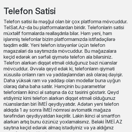
Telefon Satisi
Telefon satisi ilə məşğul olan bir çox platforma mövcuddur.
TelSat.Az-da bu platformalardan biridir. Telefonlarin satisi
müxtəlif formalarda reallaşdırıla bilər. Həm yeni, həm
işlənmiş telefonlar bizim platformamızda istifadəçilərə
təqdim edilir. Yeni telefon istəyənlər üçün telefon
magazalari da saytımızda mövcuddur. Bu mağazalara
keçid edərək ən sərfəli qiymətə telefon ala bilərsiniz.
Telefon alarkən diqqət etməli olduğunuz bəzi nüanslar
mövcuddur. Əvvəla qeyd edək ki, telefonların qiyməti
xüsusilə onların ram və yaddaşlarından aslı olaraq dəyişir.
Daha yüksək ram və yaddaşı olan modellər buna uyğun
olaraq daha baha satılır. Həmçinin bu parametrlər
telefonların ikinci əl satışına da öz təsirini göstərir. Qeyd
etdiyimiz kimi telefon alarkən diqqət etməli olduğunuz
nüanslardan biri İMEİ qeydiyyatıdır. Adətən yeni telefon
aldıqda 1 ay sonra İMEİ nömrəsi avtomatik mağaza
tərəfindən qeydiyyatdan keçirilir. Lakin ikinci əl smartfon
alarkən artıq bunu özünüz yoxlamalısınız. Beləki İMEİ.AZ
saytına keçid edərək almaq istədiyiniz və ya aldığınız