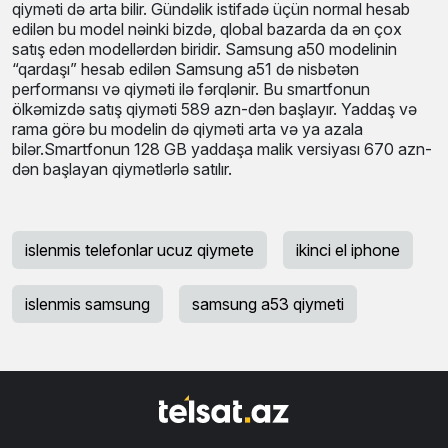
qiyməti də arta bilir. Gündəlik istifadə üçün normal hesab
edilən bu model nəinki bizdə, qlobal bazarda da ən çox
satış edən modellərdən biridir. Samsung a50 modelinin
“qardaşı” hesab edilən Samsung a51 də nisbətən
performansı və qiyməti ilə fərqlənir. Bu smartfonun
ölkəmizdə satış qiyməti 589 azn-dən başlayır. Yaddaş və
rama görə bu modelin də qiyməti arta və ya azala
bilər.Smartfonun 128 GB yaddaşa malik versiyası 670 azn-
dən başlayan qiymətlərlə satılır.
islenmis telefonlar ucuz qiymete
ikinci el iphone
islenmis samsung
samsung a53 qiymeti