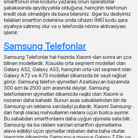
smartfonun imei kodunu yazaraq onun operatorlar
şəbəkəsində qeydiyyatda olduğuna, həmçinin telefonun
kredit olub olmadığını da baxa bilərsiniz. Əgər bu dediyimiz
tələbləri smartfon ödəmirsə onda cihazın İMEİ kodu qara
siyahıya salınmış olur və o telefonda nömrə aktivasiyası
işləmir.
Samsung Telefonlar
Samsung Telefonlar hal-hazırda Xiaomi-dən sonra ən çox
bilinən modellərdir. Xüsusilə orta seqment modelləri olan
Galaxy A52, Galaxy A53, həmçinin orta-üst seqment olan
Galaxy A72 və A73 modelləri ölkəmizdə bir xeyli rəğbət
görür. Samsung telefon qiymetleri Azərbaycan bazarında
300 azn ilə 2500 azn arasında dəyişir. Samsung
telefonlarının qiymətləri ölkəmizdə rəqibi olan Xiaomi-ə
nəzərən daha bahadır. Bunun əsas səbəblərindən biri də
Samsung-un reklama xərclədiyi pullardır. Xiaomi Samsung-
dan fərqli olaraq məhsullarının reklamı üçün büdcə ayırmır.
Bu səbəbdən smartfonlarını daha uyğun qiymətə sata bilir.
Samsung-da isə reklam xərcləri smartfon qiymətlərinə
əlavə edildiyi üçün qiymətlər nisbətən daha baha olurlar.
Həmçinin ölkəmizdə Samsung-a məxsus Galaxy Z Flip və