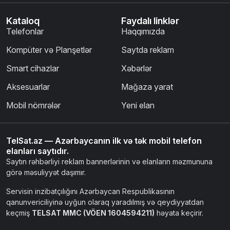
Kataloq
Faydalı linklər
Telefonlar
Haqqımızda
Kompüter və Planşetlər
Saytda reklam
Smart cihazlar
Xəbərlər
Aksesuarlar
Mağaza yarat
Mobil nömrələr
Yeni elan
TelSat.az — Azərbaycanın ilk və tək mobil telefon
elanları saytıdır.
Saytın rəhbərliyi reklam bannerlərinin və elanların məzmununa
görə məsuliyyət daşımır.
Servisin inzibatçılığını Azərbaycan Respublikasının
qanunvericiliyinə uyğun olaraq yaradılmış və qeydiyyatdan
keçmiş
TELSAT MMC (VÖEN 1604594211)
həyata keçirir.