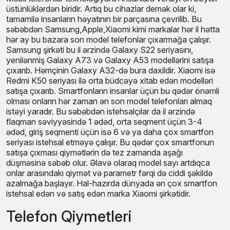
üstünlüklərdən biridir. Artıq bu cihazlar demək olar ki,
tamamilə insanların həyatının bir parçasına çevrilib. Bu
səbəbdən Samsung,Apple,Xiaomi kimi markalar hər il hətta
hər ay bu bazara son model telefonlar çıxarmağa çalışır.
Samsung şirkəti bu il ərzində Galaxy S22 seriyasını,
yenilənmiş Galaxy A73 və Galaxy A53 modellərini satışa
çıxarıb. Həmçinin Galaxy A32-də bura daxildir. Xiaomi isə
Redmi K50 seriyası ilə orta büdcəyə xitab edən modelləri
satışa çıxarıb. Smartfonların insanlar üçün bu qədər önəmli
olması onların hər zaman ən son model telefonları almaq
istəyi yaradır. Bu səbəbdən istehsalçılar da il ərzində
flaqman səviyyəsində 1 ədəd, orta seqment üçün 3-4
ədəd, giriş seqmenti üçün isə 6 və ya daha çox smartfon
seriyası istehsal etməyə çalışır. Bu qədər çox smartfonun
satışa çıxması qiymətlərin də tez zamanda aşağı
düşməsinə səbəb olur. Əlavə olaraq model sayı artdıqca
onlar arasındakı qiymət və parametr fərqi də ciddi şəkildə
azalmağa başlayır. Hal-hazırda dünyada ən çox smartfon
istehsal edən və satış edən marka Xiaomi şirkətidir.
Telefon Qiymetleri