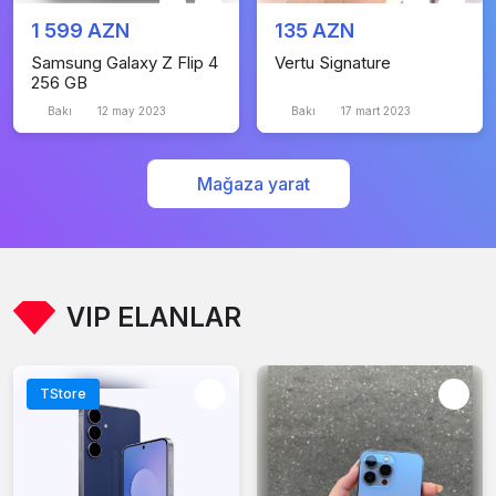
1 599 AZN
135 AZN
Samsung Galaxy Z Flip 4
Vertu Signature
256 GB
Bakı
12 may 2023
Bakı
17 mart 2023
Mağaza yarat
VIP ELANLAR
TStore