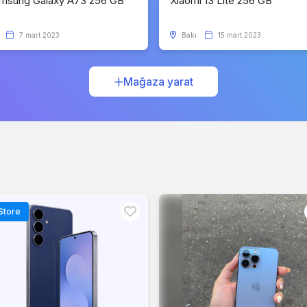
msung Galaxy A73 256 GB
Xiaomi 13 Lite 256 GB
7 mart 2023
Bakı
15 mart 2023
Mağaza yarat
Store