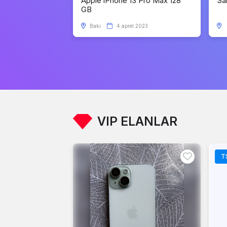
Apple iPhone 13 Pro Max 128
Sa
GB
Bakı
4 aprel 2023
VIP ELANLAR
T