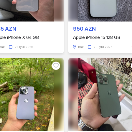
35 AZN
950 AZN
ple iPhone X 64 GB
Apple iPhone 15 128 GB
Bakı
22 iyul 2026
Bakı
20 iyul 2026