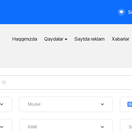
Se
Haqqımızda
Qaydalar
Saytda reklam
Xəbərlər
İstifadəçi razılaşması
Ümumi qaydalar
Məxfilik siyasəti
Ödənişli xidmətlər
Model
B
RAM
S