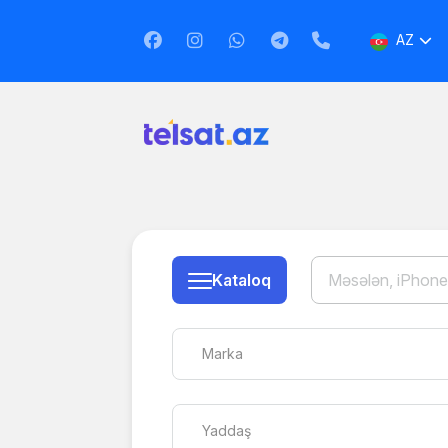
AZ
EN
RU
Kataloq
Marka
Yaddaş