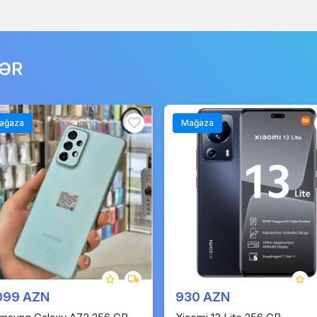
LƏR
ağaza
Mağaza
099 AZN
930 AZN