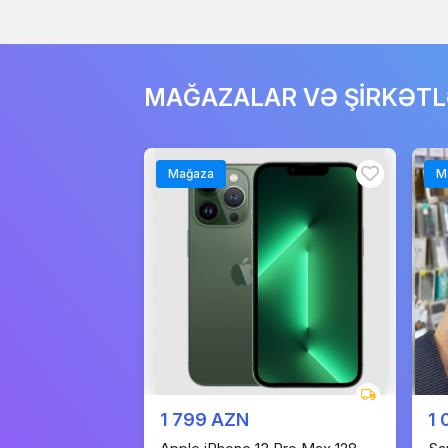
MAĞAZALAR VƏ ŞİRKƏT
Mağaza
M
1 799 AZN
1 