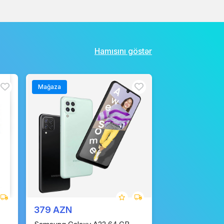
Hamısını göstər
Mağaza
379 AZN