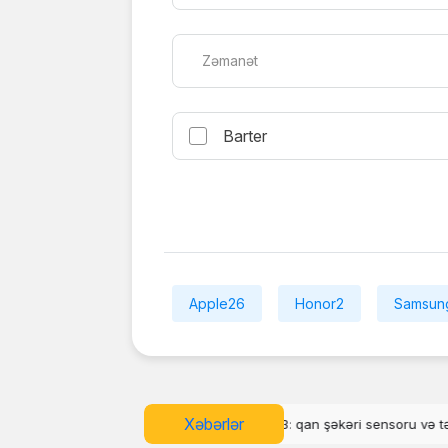
Zəmanət
Barter
Apple
26
Honor
2
Samsun
Xəbərlər
3: qan şəkəri sensoru və təzyiq izləmə funksiyası
Google Maps-də y