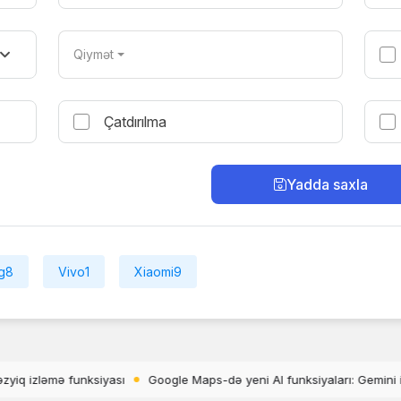
Qiymət
Çatdırılma
Yadda saxla
g
8
Vivo
1
Xiaomi
9
eni AI funksiyaları: Gemini ilə Ask Maps necə işləyir?
Disney+ TikTo