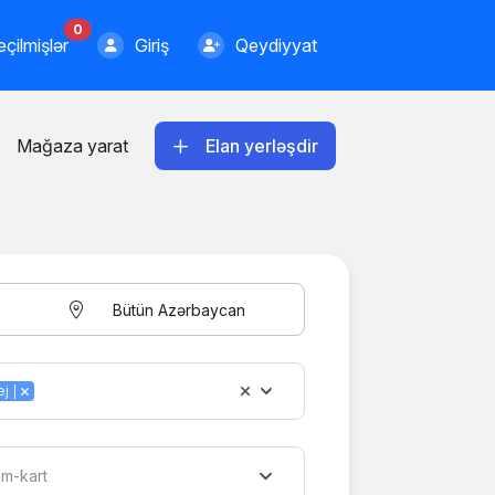
0
çilmişlər
Giriş
Qeydiyyat
Mağaza yarat
Elan yerləşdir
Bütün Azərbaycan
ej
im-kart