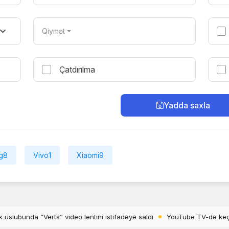
Qiymət
Çatdırılma
Yadda saxla
g
8
Vivo
1
Xiaomi
9
ldı
YouTube TV-də keçilməyən reklamlar artır
OnePlus 15T-nin rə