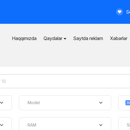
Se
Haqqımızda
Qaydalar
Saytda reklam
Xəbərlər
İstifadəçi razılaşması
Ümumi qaydalar
Məxfilik siyasəti
Ödənişli xidmətlər
Model
RAM
S