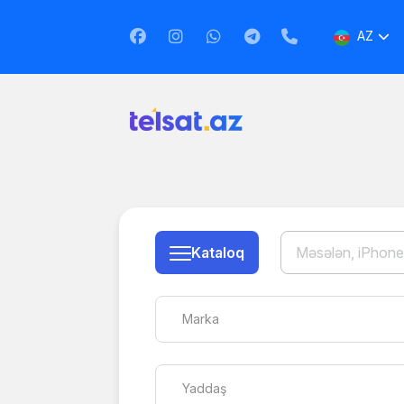
AZ
EN
RU
Kataloq
Marka
Yaddaş