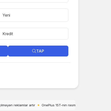
Yeni
Kredit
TAP
smi dizaynı və rəngləri açıqlandı
WhatsApp üçün abunə sistemi planla