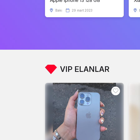
Apple İphone 13 128 GB
Xi
Bakı
29 mart 2023
VIP ELANLAR