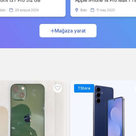
aomi 13T Pro 512 GB
Apple iPhone 14 Pro Max 1 T
Bakı
26 avqust 2024
Bakı
11 may 2023
Mağaza yarat
TStore