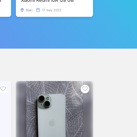
B
Xiaomi Redmi 10A 128 GB
Bakı
17 may 2023