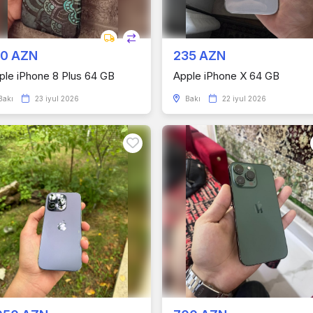
00 AZN
235 AZN
ple iPhone 8 Plus 64 GB
Apple iPhone X 64 GB
Bakı
23 iyul 2026
Bakı
22 iyul 2026