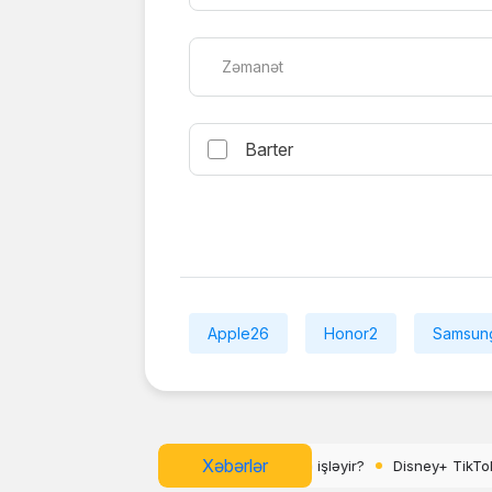
Zəmanət
Barter
Apple
26
Honor
2
Samsun
Xəbərlər
işləyir?
Disney+ TikTok üslubunda “Verts” video lentini istifadəyə sa