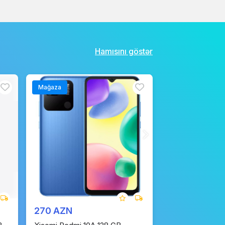
Hamısını göstər
Mağaza
270 AZN