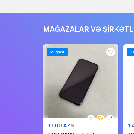
MAĞAZALAR VƏ ŞİRKƏT
Mağaza
T
1 500 AZN
1