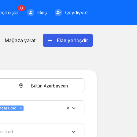
0
çilmişlər
Giriş
Qeydiyyat
Mağaza yarat
Elan yerləşdir
Bütün Azərbaycan
im-kart