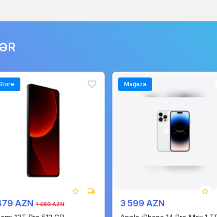
LƏR
Store
Mağaza
 479 AZN
3 599 AZN
1 480 AZN