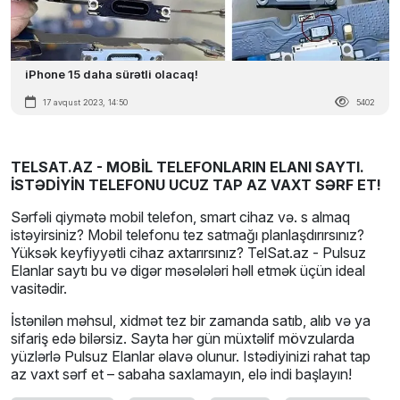
iPhone 15 daha sürətli olacaq!
17 avqust 2023, 14:50
5402
TELSAT.AZ - MOBİL TELEFONLARIN ELANI SAYTI.
İSTƏDİYİN TELEFONU UCUZ TAP AZ VAXT SƏRF ET!
Sərfəli qiymətə mobil telefon, smart cihaz və. s almaq
istəyirsiniz? Mobil telefonu tez satmağı planlaşdırırsınız?
Yüksək keyfiyyətli cihaz axtarırsınız? TelSat.az - Pulsuz
Elanlar saytı bu və digər məsələləri həll etmək üçün ideal
vasitədir.
İstənilən məhsul, xidmət tez bir zamanda satıb, alıb və ya
sifariş edə bilərsiz. Sayta hər gün müxtəlif mövzularda
yüzlərlə Pulsuz Elanlar əlavə olunur. Istədiyinizi rahat tap
az vaxt sərf et – sabaha saxlamayın, elə indi başlayın!