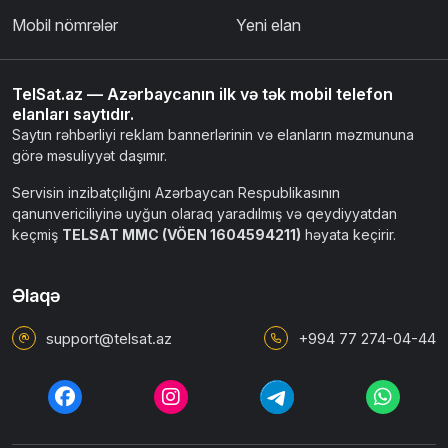
Mobil nömrələr
Yeni elan
TelSat.az — Azərbaycanın ilk və tək mobil telefon
elanları saytıdır.
Saytın rəhbərliyi reklam bannerlərinin və elanların məzmununa
görə məsuliyyət daşımır.
Servisin inzibatçılığını Azərbaycan Respublikasının
qanunvericiliyinə uyğun olaraq yaradılmış və qeydiyyatdan
keçmiş
TELSAT MMC (VÖEN 1604594211)
həyata keçirir.
Əlaqə
support@telsat.az
+994 77 274-04-44