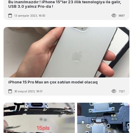
Bu inanılmazdır ! iPhone 15”lər 23 illik texnologiya ilə gəlir,
USB 3.0 yalnız Pro-da !
13 sentyabr 2023, 16:00
6697
iPhone 15 Pro Max ən çox satılan model olacaq
30 avqust 2023, 16:01
7321