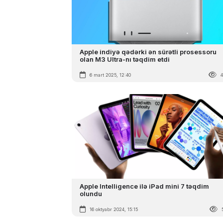
Apple indiyə qədərki ən sürətli prosessoru
olan M3 Ultra-nı təqdim etdi
6 mart 2025, 12:40
Apple Intelligence ilə iPad mini 7 təqdim
olundu
16 oktyabr 2024, 15:15