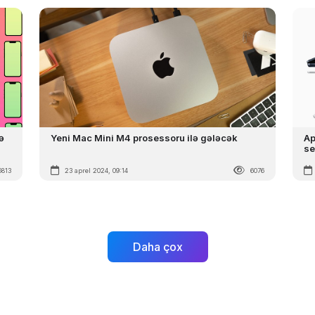
ə
Yeni Mac Mini M4 prosessoru ilə gələcək
Ap
se
6813
23 aprel 2024, 09:14
6076
Daha çox