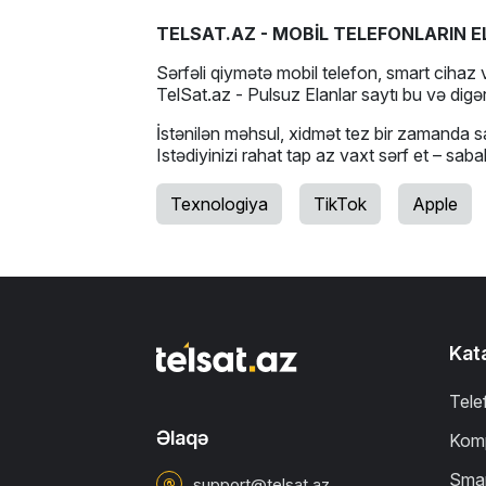
TELSAT.AZ - MOBİL TELEFONLARIN E
Sərfəli qiymətə mobil telefon, smart cihaz v
TelSat.az - Pulsuz Elanlar saytı bu və digər
İstənilən məhsul, xidmət tez bir zamanda sa
Istədiyinizi rahat tap az vaxt sərf et – sab
Texnologiya
TikTok
Apple
Kat
Tele
Əlaqə
Komp
Smar
support@telsat.az