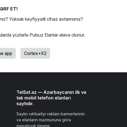
ƏRF ET!
nız? Yüksək keyfiyyətli cihaz axtarırsınız?
ularda yüzlərlə Pulsuz Elanlar əlavə olunur.
e app
Cortex+X2
TelSat.az — Azərbaycanın ilk və
tək mobil telefon elanları
saytıdır.
Saytın rəhbərliyi reklam bannerlərinin
və elanların məzmununa görə
məsuliyyət daşımır.