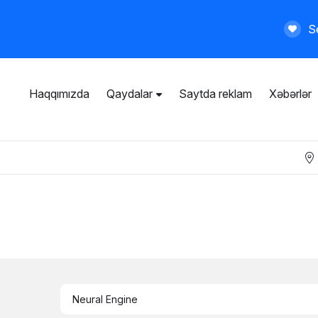
Se
Haqqımızda
Qaydalar
Saytda reklam
Xəbərlər
İstifadəçi razılaşması
Ümumi qaydalar
Məxfilik siyasəti
Ödənişli xidmətlər