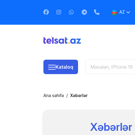
AZ
EN
RU
Kataloq
Ana səhifə
Xəbərlər
Xəbərlər