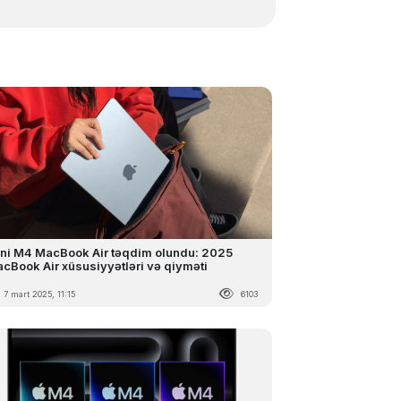
ni M4 MacBook Air təqdim olundu: 2025
cBook Air xüsusiyyətləri və qiyməti
7 mart 2025, 11:15
6103