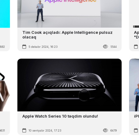
Tim Cook açıqladı: Apple Intelligence pulsuz
Ap
olacaq
"D
4892
5 dekabr 2024, 16:23
5544
Apple Watch Series 10 təqdim olundu!
iP
5631
10 sentyabr 2024, 17:23
6479