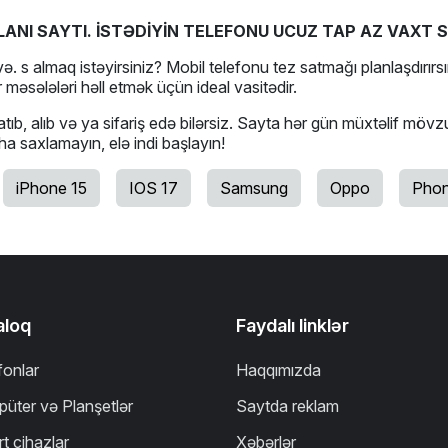
LANI SAYTI. İSTƏDİYİN TELEFONU UCUZ TAP AZ VAXT S
ə. s almaq istəyirsiniz? Mobil telefonu tez satmağı planlaşdırırsı
 məsələləri həll etmək üçün ideal vasitədir.
tıb, alıb və ya sifariş edə bilərsiz. Sayta hər gün müxtəlif mövz
aha saxlamayın, elə indi başlayın!
iPhone 15
IOS 17
Samsung
Oppo
Phon
aloq
Faydalı linklər
fonlar
Haqqımızda
üter və Planşetlər
Saytda reklam
t cihazlar
Xəbərlər