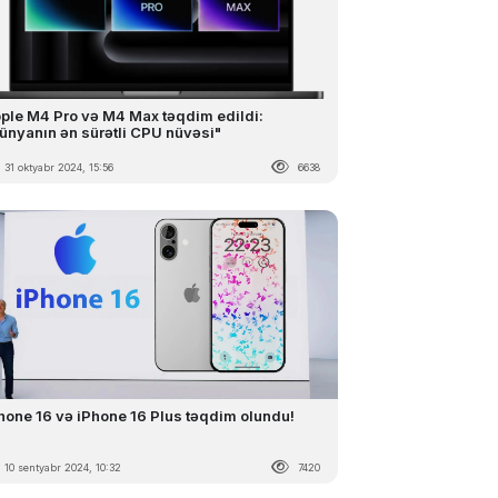
ple M4 Pro və M4 Max təqdim edildi:
ünyanın ən sürətli CPU nüvəsi"
31 oktyabr 2024, 15:56
6638
hone 16 və iPhone 16 Plus təqdim olundu!
10 sentyabr 2024, 10:32
7420