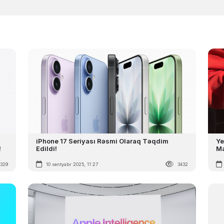
iPhone 17 Seriyası Rəsmi Olaraq Təqdim
Ye
!
Edildi!
Ma
3329
10 sentyabr 2025, 11:27
3432