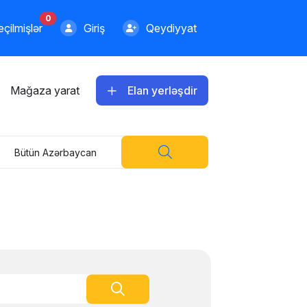
0
çilmişlər
Giriş
Qeydiyyat
Mağaza yarat
Elan yerləşdir
Bütün Azərbaycan