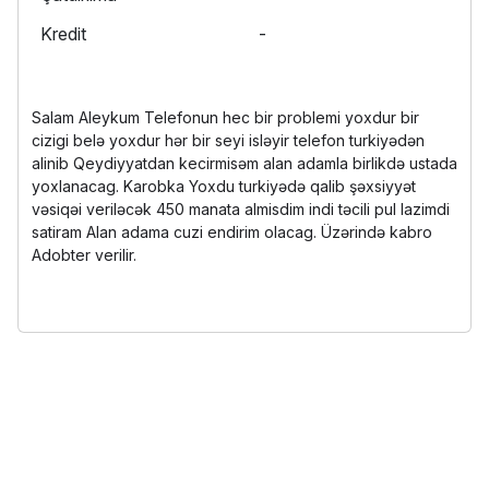
Kredit
-
Salam Aleykum Telefonun hec bir problemi yoxdur bir
cizigi belə yoxdur hər bir seyi isləyir telefon turkiyədən
alinib Qeydiyyatdan kecirmisəm alan adamla birlikdə ustada
yoxlanacag. Karobka Yoxdu turkiyədə qalib şəxsiyyət
vəsiqəi veriləcək 450 manata almisdim indi təcili pul lazimdi
satiram Alan adama cuzi endirim olacag. Üzərində kabro
Adobter verilir.