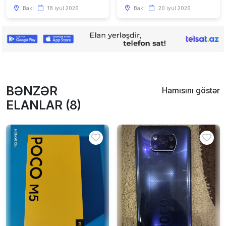
Bakı
18 iyul 2026
Bakı
20 iyul 2026
BƏNZƏR
Hamısını göstər
ELANLAR (8)