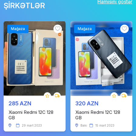
Hamısını göstər
ŞİRKƏTLƏR
Mağaza
Mağaza
285 AZN
320 AZN
Xiaomi Redmi 12C 128
Xiaomi Redmi 12C 128
GB
GB
29 mart 2023
Bakı
15 mart 2023