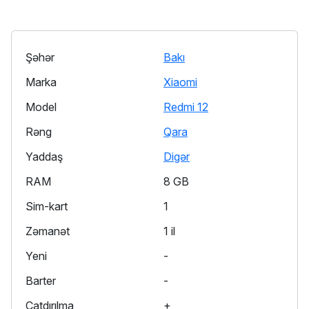
Şəhər
Bakı
Marka
Xiaomi
Model
Redmi 12
Rəng
Qara
Yaddaş
Digər
RAM
8 GB
Sim-kart
1
Zəmanət
1 il
Yeni
-
Barter
-
Çatdırılma
+