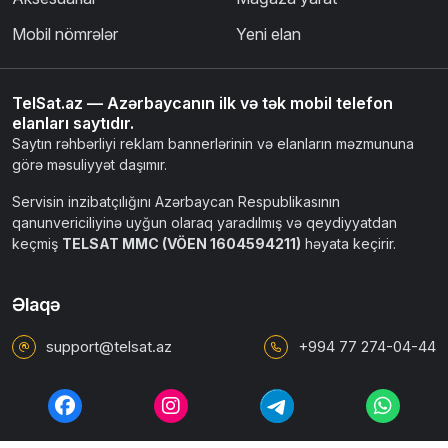
Mobil nömrələr
Yeni elan
TelSat.az — Azərbaycanın ilk və tək mobil telefon
elanları saytıdır.
Saytın rəhbərliyi reklam bannerlərinin və elanların məzmununa
görə məsuliyyət daşımır.
Servisin inzibatçılığını Azərbaycan Respublikasının
qanunvericiliyinə uyğun olaraq yaradılmış və qeydiyyatdan
keçmiş
TELSAT MMC (VÖEN 1604594211)
həyata keçirir.
Əlaqə
support@telsat.az
+994 77 274-04-44