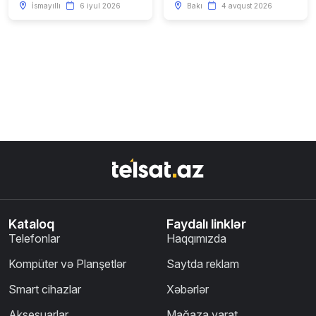
İsmayıllı
6 iyul 2026
Bakı
4 avqust 2026
Kataloq
Faydalı linklər
Telefonlar
Haqqımızda
Kompüter və Planşetlər
Saytda reklam
Smart cihazlar
Xəbərlər
Aksesuarlar
Mağaza yarat