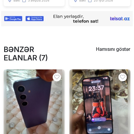
Bakı
3 avqust 2026
Bakı
20 iyul 2026
BƏNZƏR
Hamısını göstər
ELANLAR (7)