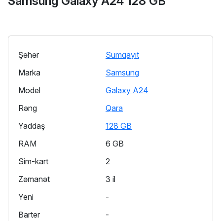
Samsung Galaxy A24 128 GB
Şəhər
Sumqayıt
Marka
Samsung
Model
Galaxy A24
Rəng
Qara
Yaddaş
128 GB
RAM
6 GB
Sim-kart
2
Zəmanət
3 il
Yeni
-
Barter
-