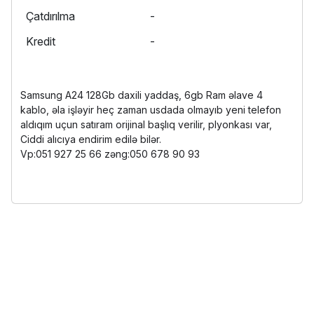
Çatdırılma
-
Kredit
-
Samsung A24 128Gb daxili yaddaş, 6gb Ram əlave 4
kablo, əla işləyir heç zaman usdada olmayıb yeni telefon
aldıqım uçun satıram orijinal başlıq verilir, plyonkası var,
Ciddi alıcıya endirim edilə bilər.
Vp:051 927 25 66 zəng:050 678 90 93