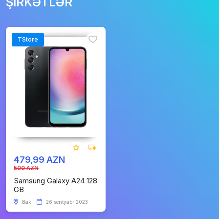
ŞİRKƏTLƏR
TStore
479,99 AZN
500 AZN
Samsung Galaxy A24 128
GB
Bakı
26 sentyabr 2023