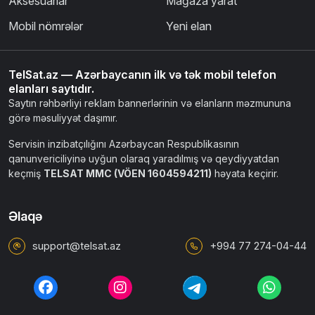
Aksesuarlar
Mağaza yarat
Mobil nömrələr
Yeni elan
TelSat.az — Azərbaycanın ilk və tək mobil telefon
elanları saytıdır.
Saytın rəhbərliyi reklam bannerlərinin və elanların məzmununa
görə məsuliyyət daşımır.
Servisin inzibatçılığını Azərbaycan Respublikasının
qanunvericiliyinə uyğun olaraq yaradılmış və qeydiyyatdan
keçmiş
TELSAT MMC (VÖEN 1604594211)
həyata keçirir.
Əlaqə
support@telsat.az
+994 77 274-04-44