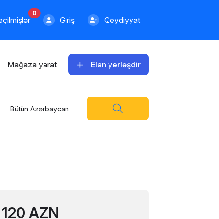
0
çilmişlər
Giriş
Qeydiyyat
Mağaza yarat
Elan yerləşdir
Bütün Azərbaycan
490.00 AZN
120 AZN