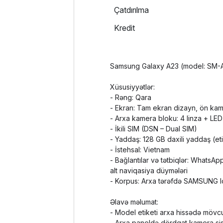
Çatdırılma
Kredit
Samsung Galaxy A23 (model: SM-
Xüsusiyyətlər:
- Rəng: Qara
- Ekran: Tam ekran dizayn, ön kamer
- Arxa kamera bloku: 4 linza + LED
- İkili SIM (DSN – Dual SIM)
- Yaddaş: 128 GB daxili yaddaş (eti
- İstehsal: Vietnam
- Bağlantılar və tətbiqlər: WhatsA
alt naviqasiya düymələri
- Korpus: Arxa tərəfdə SAMSUNG lo
Əlavə məlumat:
- Model etiketi arxa hissədə möv
- Arxa paneldə dördqat kamera sis