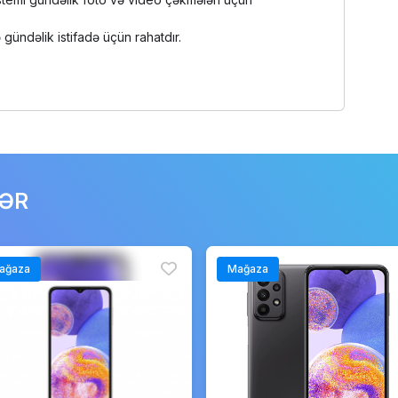
gündəlik istifadə üçün rahatdır.
LƏR
ağaza
Mağaza