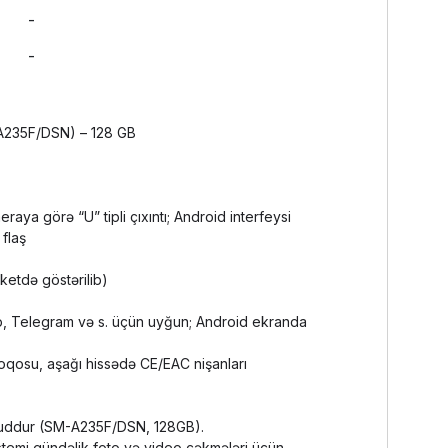
-
-
A235F/DSN) – 128 GB
aya görə “U” tipli çıxıntı; Android interfeysi
 flaş
ketdə göstərilib)
pp, Telegram və s. üçün uyğun; Android ekranda
qosu, aşağı hissədə CE/EAC nişanları
cuddur (SM-A235F/DSN, 128GB).
temi gündəlik foto və video çəkmələri üçün