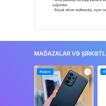
uyğundur.
- Böyük ekran multimedia, oyun və 
MAĞAZALAR VƏ ŞİRKƏT
Mağaza
M