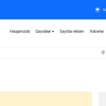
Se
Haqqımızda
Qaydalar
Saytda reklam
Xəbərlər
İstifadəçi razılaşması
Ümumi qaydalar
Məxfilik siyasəti
Ödənişli xidmətlər