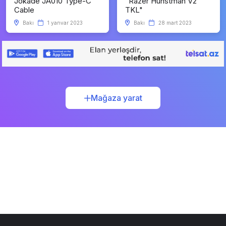
Jokade JA010 Type-C
"Razer Hunstman V2
Cable
TKL"
Bakı
1 yanvar 2023
Bakı
28 mart 2023
Mağaza yarat