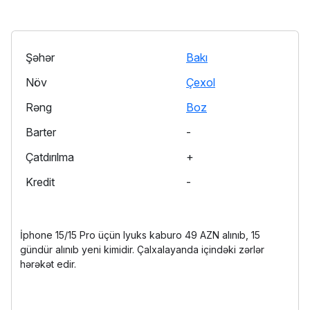
Şəhər
Bakı
Növ
Çexol
Rəng
Boz
Barter
-
Çatdırılma
+
Kredit
-
İphone 15/15 Pro üçün lyuks kaburo 49 AZN alınıb, 15
gündür alınıb yeni kimidir. Çalxalayanda içindəki zərlər
hərəkət edir.