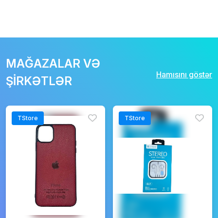
MAĞAZALAR VƏ
Hamısını göstər
ŞİRKƏTLƏR
TStore
TStore