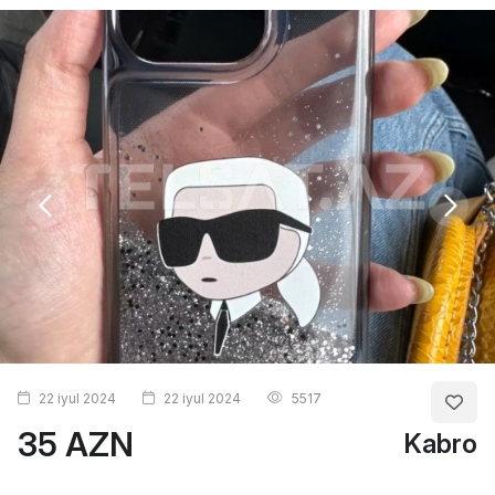
22 iyul 2024
22 iyul 2024
5517
35 AZN
Kabro