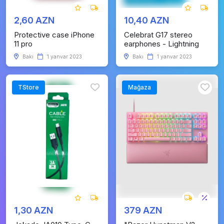
2,60 AZN
10,40 AZN
Protective case iPhone
Celebrat G17 stereo
11 pro
earphones - Lightning
Bakı
1 yanvar 2023
Bakı
1 yanvar 2023
TStore
Mağaza
1,30 AZN
379 AZN