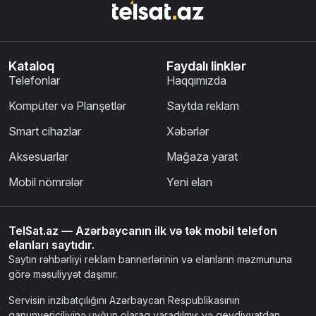
Kataloq
Faydalı linklər
Telefonlar
Haqqımızda
Kompüter və Planşetlər
Saytda reklam
Smart cihazlar
Xəbərlər
Aksesuarlar
Mağaza yarat
Mobil nömrələr
Yeni elan
TelSat.az — Azərbaycanın ilk və tək mobil telefon
elanları saytıdır.
Saytın rəhbərliyi reklam bannerlərinin və elanların məzmununa
görə məsuliyyət daşımır.
Servisin inzibatçılığını Azərbaycan Respublikasının
qanunvericiliyinə uyğun olaraq yaradılmış və qeydiyyatdan