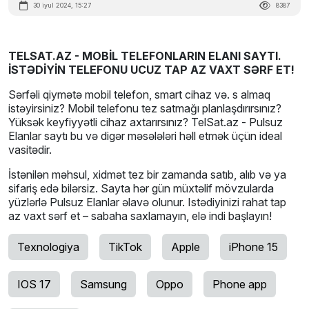
30 iyul 2024, 15:27
8387
TELSAT.AZ - MOBİL TELEFONLARIN ELANI SAYTI.
İSTƏDİYİN TELEFONU UCUZ TAP AZ VAXT SƏRF ET!
Sərfəli qiymətə mobil telefon, smart cihaz və. s almaq
istəyirsiniz? Mobil telefonu tez satmağı planlaşdırırsınız?
Yüksək keyfiyyətli cihaz axtarırsınız? TelSat.az - Pulsuz
Elanlar saytı bu və digər məsələləri həll etmək üçün ideal
vasitədir.
İstənilən məhsul, xidmət tez bir zamanda satıb, alıb və ya
sifariş edə bilərsiz. Sayta hər gün müxtəlif mövzularda
yüzlərlə Pulsuz Elanlar əlavə olunur. Istədiyinizi rahat tap
az vaxt sərf et – sabaha saxlamayın, elə indi başlayın!
Texnologiya
TikTok
Apple
iPhone 15
IOS 17
Samsung
Oppo
Phone app