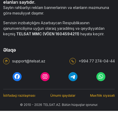
elanları saytıdır.
Saytın rəhbərliyi reklam bannerlərinin və elanların məzmununa
görə məsuliyyət daşımır.
Servisin inzibatçılığını Azərbaycan Respublikasının
qanunvericiliyinə uyğun olaraq yaradılmış və qeydiyyatdan
keçmiş
TELSAT MMC (VÖEN 1604594211)
həyata keçirir.
Əlaqə
support@telsat.az
+994 77 274-04-44
İstifadəçi razılaşması
Ümumi qaydalar
Məxfilik siyasəti
© 2010 - 2026 TELSAT.AZ. Bütün hüquqlar qorunur.