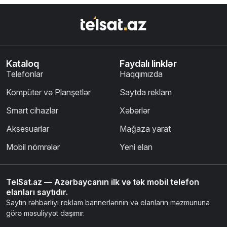
Kataloq
Faydalı linklər
Telefonlar
Haqqımızda
Kompüter və Planşetlər
Saytda reklam
Smart cihazlar
Xəbərlər
Aksesuarlar
Mağaza yarat
Mobil nömrələr
Yeni elan
TelSat.az — Azərbaycanın ilk və tək mobil telefon
elanları saytıdır.
Saytın rəhbərliyi reklam bannerlərinin və elanların məzmununa
görə məsuliyyət daşımır.