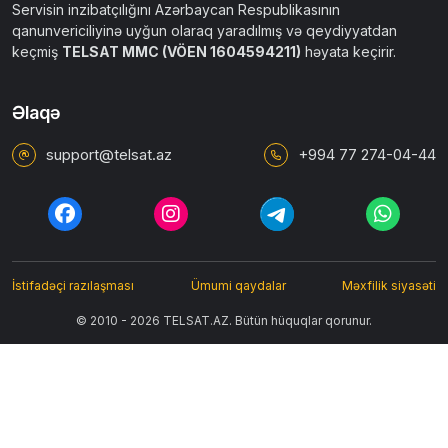
Servisin inzibatçılığını Azərbaycan Respublikasının
qanunvericiliyinə uyğun olaraq yaradılmış və qeydiyyatdan
keçmiş
TELSAT MMC (VÖEN 1604594211)
həyata keçirir.
Əlaqə
support@telsat.az
+994 77 274-04-44
İstifadəçi razılaşması
Ümumi qaydalar
Məxfilik siyasəti
© 2010 - 2026 TELSAT.AZ. Bütün hüquqlar qorunur.