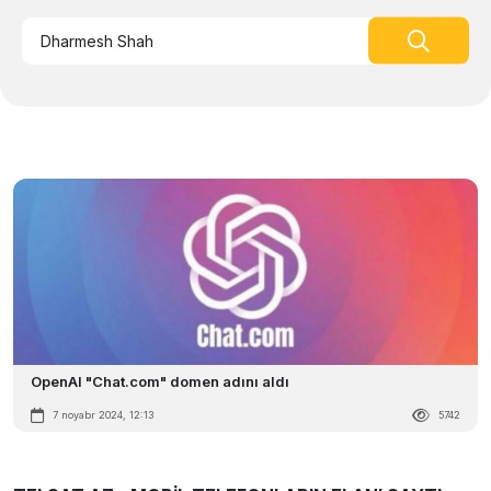
OpenAI "Chat.com" domen adını aldı
7 noyabr 2024, 12:13
5742