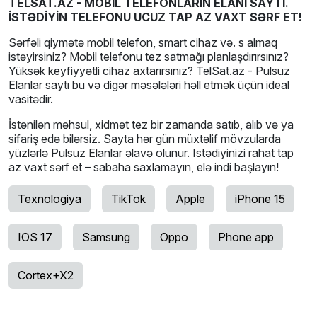
TELSAT.AZ - MOBİL TELEFONLARIN ELANI SAYTI.
İSTƏDİYİN TELEFONU UCUZ TAP AZ VAXT SƏRF ET!
Sərfəli qiymətə mobil telefon, smart cihaz və. s almaq
istəyirsiniz? Mobil telefonu tez satmağı planlaşdırırsınız?
Yüksək keyfiyyətli cihaz axtarırsınız? TelSat.az - Pulsuz
Elanlar saytı bu və digər məsələləri həll etmək üçün ideal
vasitədir.
İstənilən məhsul, xidmət tez bir zamanda satıb, alıb və ya
sifariş edə bilərsiz. Sayta hər gün müxtəlif mövzularda
yüzlərlə Pulsuz Elanlar əlavə olunur. Istədiyinizi rahat tap
az vaxt sərf et – sabaha saxlamayın, elə indi başlayın!
Texnologiya
TikTok
Apple
iPhone 15
IOS 17
Samsung
Oppo
Phone app
Cortex+X2