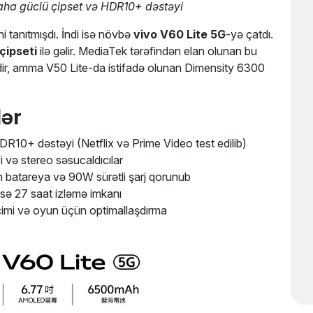
aha güclü çipset və HDR10+ dəstəyi
i tanıtmışdı. İndi isə növbə
vivo V60 Lite 5G
-yə çatdı.
çipseti
ilə gəlir. MediaTek tərəfindən elan olunan bu
dir, amma V50 Lite-da istifadə olunan Dimensity 6300
lər
DR10+ dəstəyi (Netflix və Prime Video test edilib)
 və stereo səsucaldıcılar
h batareya və 90W sürətli şarj qorunub
ə 27 saat izləmə imkanı
eçimi və oyun üçün optimallaşdırma