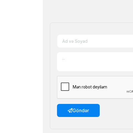
Göndər