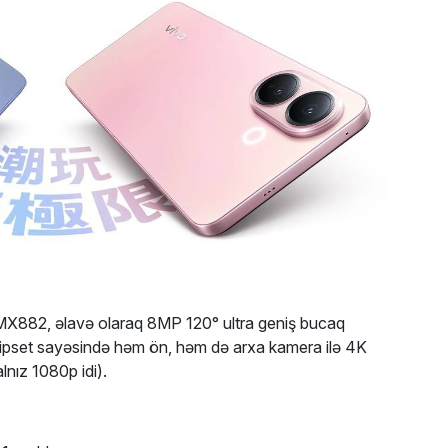
X882, əlavə olaraq 8MP 120° ultra geniş bucaq
 Çipset sayəsində həm ön, həm də arxa kamera ilə 4K
lnız 1080p idi).