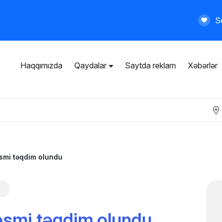
Se
Haqqımızda
Qaydalar
Saytda reklam
Xəbərlər
İstifadəçi razılaşması
Ümumi qaydalar
Məxfilik siyasəti
Ödənişli xidmətlər
əsmi təqdim olundu
rəsmi təqdim olundu