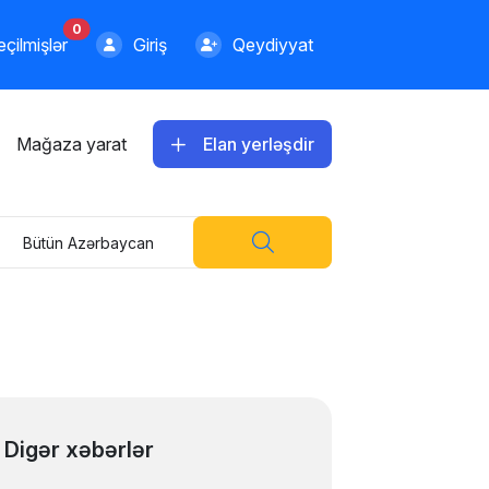
0
çilmişlər
Giriş
Qeydiyyat
Mağaza yarat
Elan yerləşdir
Bütün Azərbaycan
Digər xəbərlər