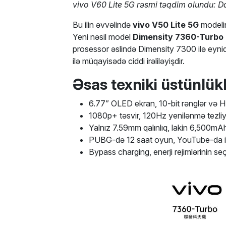
vivo V60 Lite 5G rəsmi təqdim olundu: D
Bu ilin əvvəlində
vivo V50 Lite 5G
modelin
Yeni nəsil model
Dimensity 7360-Turbo 
prosessor əslində Dimensity 7300 ilə eyni
ilə müqayisədə ciddi irəliləyişdir.
Əsas texniki üstünlük
6.77” OLED ekran, 10-bit rənglər və H
1080p+ təsvir, 120Hz yenilənmə tezliyi
Yalnız 7.59mm qalınlıq, lakin 6,500mA
PUBG-də 12 saat oyun, YouTube-da is
Bypass charging, enerji rejimlərinin s