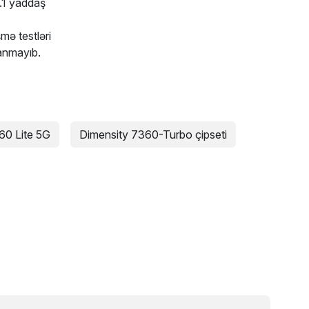
1 yaddaş
ə testləri
lanmayıb.
60 Lite 5G
Dimensity 7360-Turbo çipseti