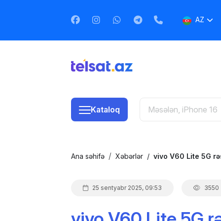
AZ
EN
RU
Kataloq
Ana səhifə
Xəbərlər
vivo V60 Lite 5G r
25 sentyabr 2025, 09:53
3550
vivo V60 Lite 5G 