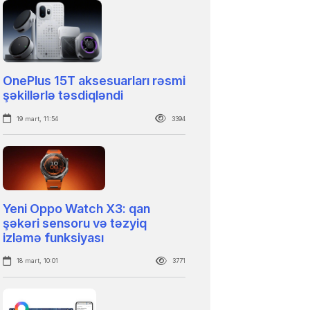
OnePlus 15T aksesuarları rəsmi
şəkillərlə təsdiqləndi
19 mart, 11:54
3394
Yeni Oppo Watch X3: qan
şəkəri sensoru və təzyiq
izləmə funksiyası
18 mart, 10:01
3771