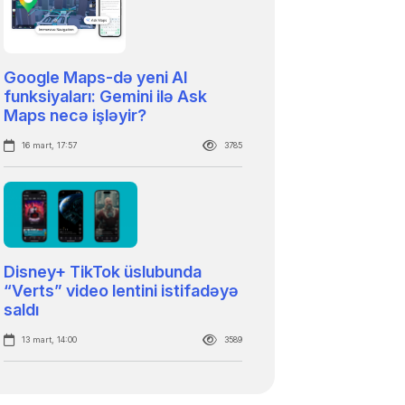
Google Maps-də yeni AI
funksiyaları: Gemini ilə Ask
Maps necə işləyir?
16 mart, 17:57
3785
Disney+ TikTok üslubunda
“Verts” video lentini istifadəyə
saldı
13 mart, 14:00
3589