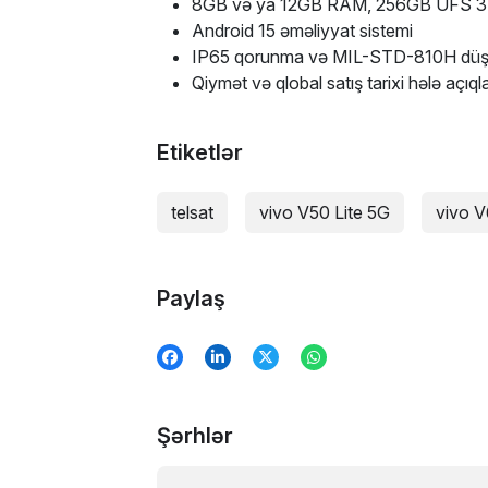
8GB və ya 12GB RAM, 256GB UFS 3.
Android 15 əməliyyat sistemi
IP65 qorunma və MIL-STD-810H düşm
Qiymət və qlobal satış tarixi hələ açıq
Etiketlər
telsat
vivo V50 Lite 5G
vivo V
Paylaş
Şərhlər