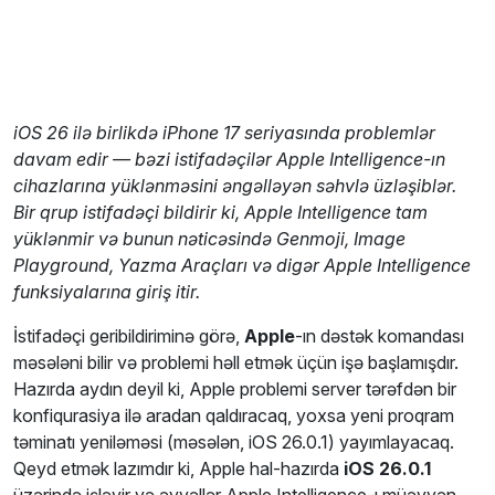
iOS 26 ilə birlikdə iPhone 17 seriyasında problemlər
davam edir — bəzi istifadəçilər Apple Intelligence-ın
cihazlarına yüklənməsini əngəlləyən səhvlə üzləşiblər.
Bir qrup istifadəçi bildirir ki, Apple Intelligence tam
yüklənmir və bunun nəticəsində Genmoji, Image
Playground, Yazma Araçları və digər Apple Intelligence
funksiyalarına giriş itir.
İstifadəçi geribildiriminə görə,
Apple
-ın dəstək komandası
məsələni bilir və problemi həll etmək üçün işə başlamışdır.
Hazırda aydın deyil ki, Apple problemi server tərəfdən bir
konfiqurasiya ilə aradan qaldıracaq, yoxsa yeni proqram
təminatı yeniləməsi (məsələn, iOS 26.0.1) yayımlayacaq.
Qeyd etmək lazımdır ki, Apple hal-hazırda
iOS 26.0.1
üzərində işləyir və əvvəllər Apple Intelligence-ı müəyyən