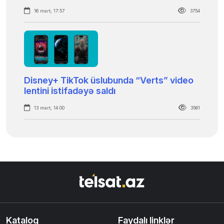
16 mart, 17:57
3754
Disney+ TikTok üslubunda “Verts” video
lentini istifadəyə saldı
13 mart, 14:00
3561
Kataloq
Faydalı linklər