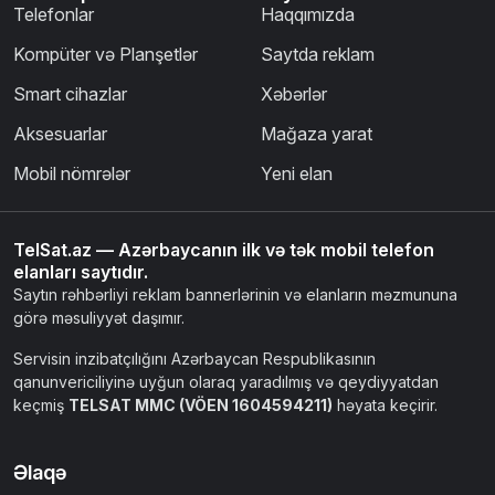
Telefonlar
Haqqımızda
Kompüter və Planşetlər
Saytda reklam
Smart cihazlar
Xəbərlər
Aksesuarlar
Mağaza yarat
Mobil nömrələr
Yeni elan
TelSat.az — Azərbaycanın ilk və tək mobil telefon
elanları saytıdır.
Saytın rəhbərliyi reklam bannerlərinin və elanların məzmununa
görə məsuliyyət daşımır.
Servisin inzibatçılığını Azərbaycan Respublikasının
qanunvericiliyinə uyğun olaraq yaradılmış və qeydiyyatdan
keçmiş
TELSAT MMC (VÖEN 1604594211)
həyata keçirir.
Əlaqə