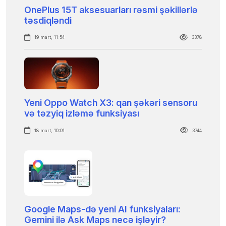
OnePlus 15T aksesuarları rəsmi şəkillərlə
təsdiqləndi
19 mart, 11:54
3378
Yeni Oppo Watch X3: qan şəkəri sensoru
və təzyiq izləmə funksiyası
18 mart, 10:01
3744
Google Maps-də yeni AI funksiyaları:
Gemini ilə Ask Maps necə işləyir?