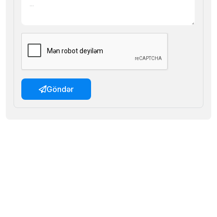
Göndər