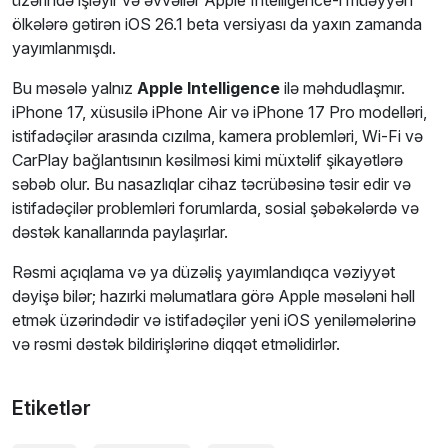
ölkələrə gətirən iOS 26.1 beta versiyası da yaxın zamanda
yayımlanmışdı.
Bu məsələ yalnız
Apple Intelligence
ilə məhdudlaşmır.
iPhone 17, xüsusilə iPhone Air və iPhone 17 Pro modelləri,
istifadəçilər arasında cızılma, kamera problemləri, Wi-Fi və
CarPlay bağlantısının kəsilməsi kimi müxtəlif şikayətlərə
səbəb olur. Bu nasazlıqlar cihaz təcrübəsinə təsir edir və
istifadəçilər problemləri forumlarda, sosial şəbəkələrdə və
dəstək kanallarında paylaşırlar.
Rəsmi açıqlama və ya düzəliş yayımlandıqca vəziyyət
dəyişə bilər; hazırki məlumatlara görə Apple məsələni həll
etmək üzərindədir və istifadəçilər yeni iOS yeniləmələrinə
və rəsmi dəstək bildirişlərinə diqqət etməlidirlər.
Etiketlər