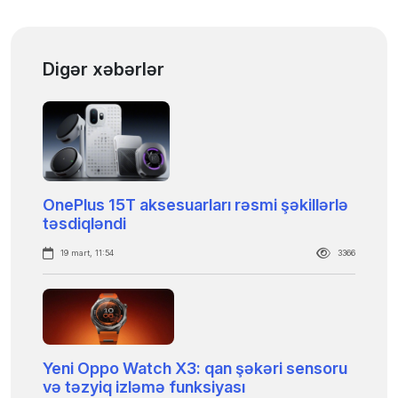
Digər xəbərlər
OnePlus 15T aksesuarları rəsmi şəkillərlə
təsdiqləndi
19 mart, 11:54
3366
Yeni Oppo Watch X3: qan şəkəri sensoru
və təzyiq izləmə funksiyası