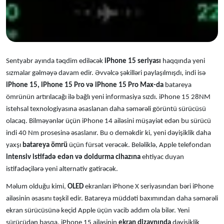
Sentyabr ayında təqdim ediləcək
iPhone 15 seriyası
haqqında yeni
sızmalar gəlməyə davam edir. Əvvəlcə şəkilləri paylaşılmışdı, indi isə
iPhone 15, iPhone 15 Pro və iPhone 15 Pro Max-da
batareya
ömrünün artırılacağı ilə bağlı yeni informasiya sızdı.
iPhone 15 28NM
istehsal texnologiyasına əsaslanan daha səmərəli görüntü sürücüsü
olacaq. Bilməyənlər üçün iPhone 14 ailəsini müşayiət edən bu sürücü
indi 40 Nm prosesinə əsaslanır. Bu o deməkdir ki, yeni dəyişiklik daha
yaxşı
batareya ömrü
üçün fürsət verəcək. Beləliklə, Apple telefondan
intensiv istifadə edən və doldurma cihazına
ehtiyac duyan
istifadəçilərə yeni alternativ gətirəcək.
Məlum olduğu kimi,
OLED
ekranları iPhone X seriyasından bəri iPhone
ailəsinin əsasını təşkil edir. Batareya müddəti baxımından daha səmərəli
ekran sürücüsünə keçid Apple üçün vacib addım ola bilər. Yeni
sürücüdən başqa, iPhone 15 ailəsinin
ekran dizaynında
dəyişiklik