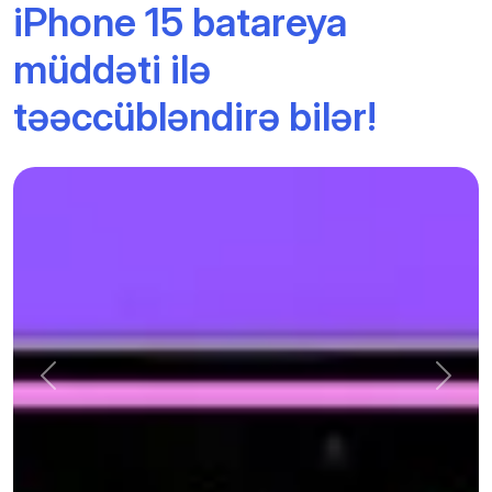
iPhone 15 batareya
müddəti ilə
təəccübləndirə bilər!