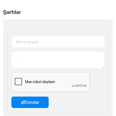
Şərhlər
Göndər