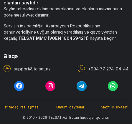
elanları saytıdır.
Saytın rəhbərliyi reklam bannerlərinin və elanların məzmununa
görə məsuliyyət daşımır.
Servisin inzibatçılığını Azərbaycan Respublikasının
qanunvericiliyinə uyğun olaraq yaradılmış və qeydiyyatdan
keçmiş
TELSAT MMC (VÖEN 1604594211)
həyata keçirir.
Əlaqə
support@telsat.az
+994 77 274-04-44
İstifadəçi razılaşması
Ümumi qaydalar
Məxfilik siyasəti
© 2010 - 2026 TELSAT.AZ. Bütün hüquqlar qorunur.