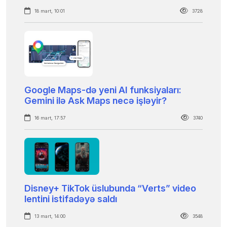
18 mart, 10:01
3728
Google Maps-də yeni AI funksiyaları:
Gemini ilə Ask Maps necə işləyir?
16 mart, 17:57
3740
Disney+ TikTok üslubunda “Verts” video
lentini istifadəyə saldı
13 mart, 14:00
3548