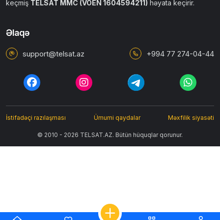
keçmiş
TELSAT MMC (VÖEN 1604594211)
həyata keçirir.
Əlaqə
support@telsat.az
+994 77 274-04-44
İstifadəçi razılaşması
Ümumi qaydalar
Məxfilik siyasəti
© 2010 - 2026 TELSAT.AZ. Bütün hüquqlar qorunur.