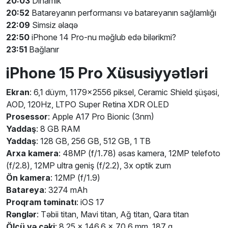
20:03
Dinamik
20:52
Batareyanın performansı və batareyanın sağlamlığı
22:09
Simsiz əlaqə
22:50
iPhone 14 Pro-nu məğlub edə bilərikmi?
23:51
Bağlanır
iPhone 15 Pro Xüsusiyyətləri
Ekran
: 6,1 düym, 1179x2556 piksel, Ceramic Shield şüşəsi,
AOD, 120Hz, LTPO Super Retina XDR OLED
Prosessor
: Apple A17 Pro Bionic (3nm)
Yaddaş
: 8 GB RAM
Yaddaş
: 128 GB, 256 GB, 512 GB, 1 TB
Arxa kamera
: 48MP (f/1.78) əsas kamera, 12MP telefoto
(f/2.8), 12MP ultra geniş (f/2.2), 3x optik zum
Ön kamera
: 12MP (f/1.9)
Batareya
: 3274 mAh
Proqram təminatı
: iOS 17
Rənglər
: Təbii titan, Mavi titan, Ağ titan, Qara titan
Ölçü və çəki
: 8,25 x 146,6 x 70,6 mm, 187 q