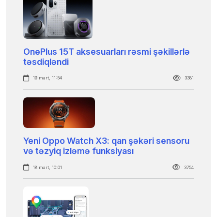
OnePlus 15T aksesuarları rəsmi şəkillərlə
təsdiqləndi
19 mart, 11:54
3381
Yeni Oppo Watch X3: qan şəkəri sensoru
və təzyiq izləmə funksiyası
18 mart, 10:01
3754