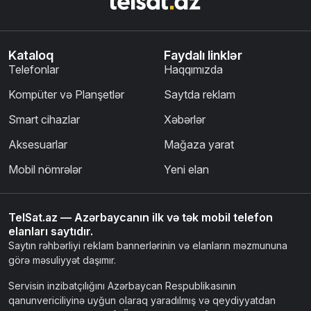
Kataloq
Faydalı linklər
Telefonlar
Haqqımızda
Kompüter və Planşetlər
Saytda reklam
Smart cihazlar
Xəbərlər
Aksesuarlar
Mağaza yarat
Mobil nömrələr
Yeni elan
TelSat.az — Azərbaycanın ilk və tək mobil telefon
elanları saytıdır.
Saytın rəhbərliyi reklam bannerlərinin və elanların məzmununa
görə məsuliyyət daşımır.
Servisin inzibatçılığını Azərbaycan Respublikasının
qanunvericiliyinə uyğun olaraq yaradılmış və qeydiyyatdan