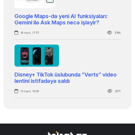
Google Maps-də yeni AI funksiyaları:
Gemini ilə Ask Maps necə işləyir?
16 mart, 17:57
3764
Disney+ TikTok üslubunda “Verts” video
lentini istifadəyə saldı
13 mart, 14:00
3571