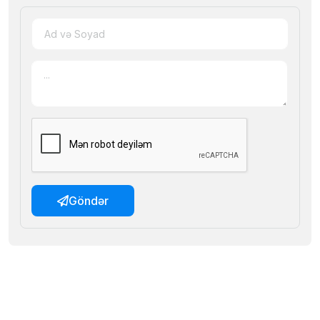
Göndər