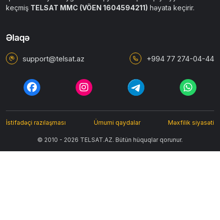
keçmiş
TELSAT MMC (VÖEN 1604594211)
həyata keçirir.
Əlaqə
support@telsat.az
+994 77 274-04-44
İstifadəçi razılaşması
Ümumi qaydalar
Məxfilik siyasəti
© 2010 - 2026 TELSAT.AZ. Bütün hüquqlar qorunur.