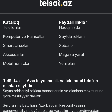
Kataloq
Faydalı linklər
Telefonlar
Haqqımızda
Kompüter və Planşetlər
Saytda reklam
Smart cihazlar
Xəbərlər
Aksesuarlar
Mağaza yarat
Mobil nömrələr
Yeni elan
TelSat.az — Azərbaycanın ilk və tək mobil telefon
elanları saytıdır.
Saytın rəhbərliyi reklam bannerlərinin və elanların məzmununa
görə məsuliyyət daşımır.
Servisin inzibatçılığını Azərbaycan Respublikasının
qanunvericiliyinə uyğun olaraq yaradılmış və qeydiyyatdan