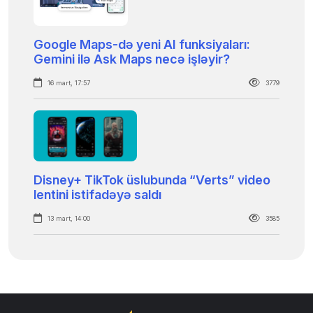
Google Maps-də yeni AI funksiyaları:
Gemini ilə Ask Maps necə işləyir?
16 mart, 17:57
3779
Disney+ TikTok üslubunda “Verts” video
lentini istifadəyə saldı
13 mart, 14:00
3585