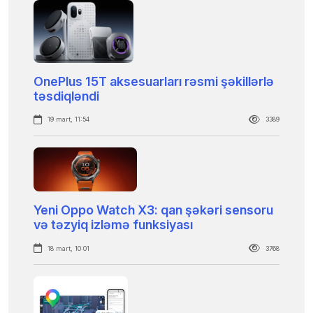
OnePlus 15T aksesuarları rəsmi şəkillərlə
təsdiqləndi
19 mart, 11:54
3389
Yeni Oppo Watch X3: qan şəkəri sensoru
və təzyiq izləmə funksiyası
18 mart, 10:01
3768